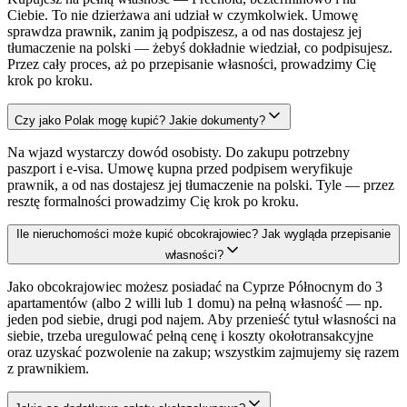
Ciebie. To nie dzierżawa ani udział w czymkolwiek. Umowę
sprawdza prawnik, zanim ją podpiszesz, a od nas dostajesz jej
tłumaczenie na polski — żebyś dokładnie wiedział, co podpisujesz.
Przez cały proces, aż po przepisanie własności, prowadzimy Cię
krok po kroku.
Czy jako Polak mogę kupić? Jakie dokumenty?
Na wjazd wystarczy dowód osobisty. Do zakupu potrzebny
paszport i e-visa. Umowę kupna przed podpisem weryfikuje
prawnik, a od nas dostajesz jej tłumaczenie na polski. Tyle — przez
resztę formalności prowadzimy Cię krok po kroku.
Ile nieruchomości może kupić obcokrajowiec? Jak wygląda przepisanie
własności?
Jako obcokrajowiec możesz posiadać na Cyprze Północnym do 3
apartamentów (albo 2 willi lub 1 domu) na pełną własność — np.
jeden pod siebie, drugi pod najem. Aby przenieść tytuł własności na
siebie, trzeba uregulować pełną cenę i koszty okołotransakcyjne
oraz uzyskać pozwolenie na zakup; wszystkim zajmujemy się razem
z prawnikiem.