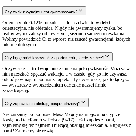
Czy zysk z wynajmu jest gwarantowany?
Orientacyjnie 6-12% rocznie — ale uczciwie: to widełki
orientacyjne, nie obietnica. Nigdy nie gwarantujemy zysku, bo
realny wynik zależy od inwestycji, sezonu i samego mieszkania.
Wolimy powiedzieć Ci to wprost, niż rzucać gwarancjami, których
nikt nie dotrzyma.
Czy będę mógł korzystać z apartamentu, kiedy zechcę?
Oczywiście — to Twoje mieszkanie na pełną własność. Możesz w
nim mieszkać, spędzać wakacje, a w czasie, gdy go nie używasz,
oddać je w najem pod naszą opieką. Ty decydujesz, jak to łączysz
— wystarczy z wyprzedzeniem dać znać naszej firmie
zarządzającej.
Czy zapewniacie obsługę posprzedażową?
Nie znikamy po podpisie. Masz Magdę na miejscu na Cyprze i
Kasię pod telefonem w Polsce (9–17). Jeśli kupiłeś z nami,
zajmiemy się też najmem i bieżącą obsługą mieszkania. Kupujesz z
nami? Zajmiemy się resztą.