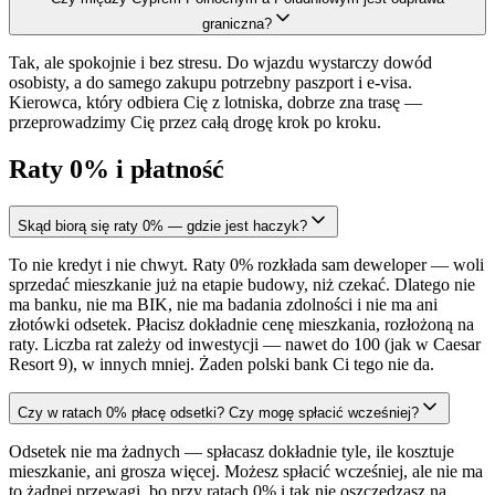
graniczna?
Tak, ale spokojnie i bez stresu. Do wjazdu wystarczy dowód
osobisty, a do samego zakupu potrzebny paszport i e-visa.
Kierowca, który odbiera Cię z lotniska, dobrze zna trasę —
przeprowadzimy Cię przez całą drogę krok po kroku.
Raty 0% i płatność
Skąd biorą się raty 0% — gdzie jest haczyk?
To nie kredyt i nie chwyt. Raty 0% rozkłada sam deweloper — woli
sprzedać mieszkanie już na etapie budowy, niż czekać. Dlatego nie
ma banku, nie ma BIK, nie ma badania zdolności i nie ma ani
złotówki odsetek. Płacisz dokładnie cenę mieszkania, rozłożoną na
raty. Liczba rat zależy od inwestycji — nawet do 100 (jak w Caesar
Resort 9), w innych mniej. Żaden polski bank Ci tego nie da.
Czy w ratach 0% płacę odsetki? Czy mogę spłacić wcześniej?
Odsetek nie ma żadnych — spłacasz dokładnie tyle, ile kosztuje
mieszkanie, ani grosza więcej. Możesz spłacić wcześniej, ale nie ma
to żadnej przewagi, bo przy ratach 0% i tak nie oszczędzasz na