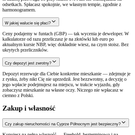
odsetkach. Spłacasz spokojnie, we własnym tempie, zgodnie z
harmonogramem.
W jakiej walucie się płaci?
Ceny podajemy w funtach (GBP) — tak wycenia je deweloper. W
kalkulatorze od razu przeliczasz je na złotówki lub euro po
aktualnym kursie NBP, więc dokładnie wiesz, na czym stoisz. Bez
ukrytych przeliczników.
Czy depozyt jest zwrotny?
Depozyt rezerwuje dla Ciebie konkretne mieszkanie — zdejmuje je
z rynku, żeby nikt Cię nie uprzedził. Jest bezzwrotny, a decyzję o
jego wpłacie podejmujesz na miejscu, w trakcie wyjazdu, gdy
zobaczysz mieszkanie na własne oczy. Niczego nie wpłacasz w
ciemno z Polski.
Zakup i własność
Czy zakup nieruchomości na Cyprze Północnym jest bezpieczny?
Kupujesz na pełną własność — Freehold, bezterminowo i na