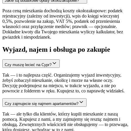
Jakie są dodatkowe opłaty okołozakupowe?
Poza ceną mieszkania dochodzą koszty okołozakupowe: podatek
rejestracyjny (zależny od inwestycji), wpis do księgi wieczystej
0,5%, pozwolenie na zakup, VAT 5%, podatek od przeniesienia
własności oraz przyłączenie mediów; prawnik — opcjonalnie.
Dokładne kwoty dla Twojego mieszkania wyliczy kalkulator, bez
gwiazdek i niespodzianek.
Wyjazd, najem i obsługa po zakupie
Czy muszę lecieć na Cypr?
Tak — i to najlepsza część. Organizujemy wyjazd inwestycyjny,
żebyś zobaczył mieszkanie, okolicę i morze na własne oczy.
Decyzję podejmujesz na miejscu, w trakcie wyjazdu, a nie po
powrocie z folderem w ręku. Kupujesz to, co naprawdę widziałeś.
Czy zajmujecie się najmem apartamentów?
Tak — ale tylko dla klientów, którzy kupili mieszkanie z naszą
pomocą. Kupujesz z nami, a my zajmujemy się resztą: najmem i
obsługą. Zewnętrznych właścicieli nie obsługujemy — to przewaga,
którą dostajesz, wchodząc w to z nami.