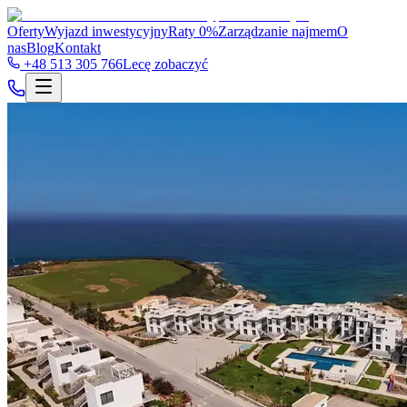
Oferty
Wyjazd inwestycyjny
Raty 0%
Zarządzanie najmem
O
nas
Blog
Kontakt
+48 513 305 766
Lecę zobaczyć