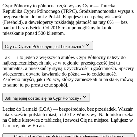
Cypr Północny to północna część wyspy Cypr — Turecka
Republika Cypru Północnego (TRPC). Śródziemnomorska wyspa z
bezpośrednimi lotami z Polski. Kupujesz tu na pełną własność
(Freehold), a deweloperzy rozkładają płatność na raty 0% — bez
banku i bez odsetek. Od 2016 roku pomogliśmy tu kupić
mieszkanie ponad 500 klientom.
Czy na Cyprze Północnym jest bezpiecznie?
Tak — i to jeden z większych atutów. Cypr Północny należy do
najbezpieczniejszych miejsc w regionie: przestępczość jest tu
minimalna, a mieszkańcy słyną z życzliwości i gościnności. Spacery
wieczorem, otwarte kawiarnie do późna — to codzienność.
Zarówno turyści, jak i Polacy, którzy zamieszkali tu na stałe, mówią
to samo: tu po prostu czuć spokój.
Jak najlepiej dostać się na Cypr Północny?
Lecisz do Larnaki (LCA) — bezpośrednio, bez przesiadek. Wizzair
lata z sześciu polskich miast, a LOT z Warszawy. Na lotnisku czeka
na Ciebie kierowca z tabliczką i zawozi Cię na miejsce. Lądujesz w
Larnace, nie w Ercan.
Czy między Cyprem Północnym a Południowym jest odprawa