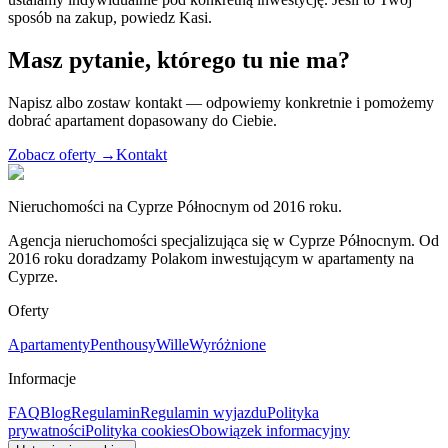
sposób na zakup, powiedz Kasi.
Masz pytanie, którego tu nie ma?
Napisz albo zostaw kontakt — odpowiemy konkretnie i pomożemy
dobrać apartament dopasowany do Ciebie.
Zobacz oferty →
Kontakt
Nieruchomości na Cyprze Północnym od 2016 roku.
Agencja nieruchomości specjalizująca się w Cyprze Północnym. Od
2016 roku doradzamy Polakom inwestującym w apartamenty na
Cyprze.
Oferty
Apartamenty
Penthousy
Wille
Wyróżnione
Informacje
FAQ
Blog
Regulamin
Regulamin wyjazdu
Polityka
prywatności
Polityka cookies
Obowiązek informacyjny