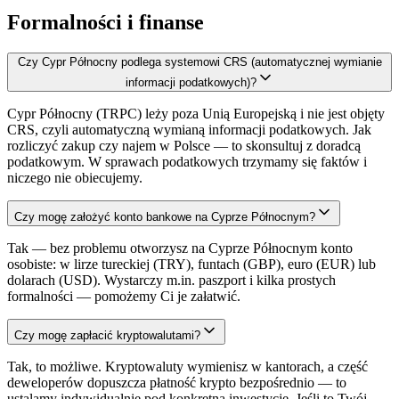
Formalności i finanse
Czy Cypr Północny podlega systemowi CRS (automatycznej wymianie
informacji podatkowych)?
Cypr Północny (TRPC) leży poza Unią Europejską i nie jest objęty
CRS, czyli automatyczną wymianą informacji podatkowych. Jak
rozliczyć zakup czy najem w Polsce — to skonsultuj z doradcą
podatkowym. W sprawach podatkowych trzymamy się faktów i
niczego nie obiecujemy.
Czy mogę założyć konto bankowe na Cyprze Północnym?
Tak — bez problemu otworzysz na Cyprze Północnym konto
osobiste: w lirze tureckiej (TRY), funtach (GBP), euro (EUR) lub
dolarach (USD). Wystarczy m.in. paszport i kilka prostych
formalności — pomożemy Ci je załatwić.
Czy mogę zapłacić kryptowalutami?
Tak, to możliwe. Kryptowaluty wymienisz w kantorach, a część
deweloperów dopuszcza płatność krypto bezpośrednio — to
ustalamy indywidualnie pod konkretną inwestycję. Jeśli to Twój