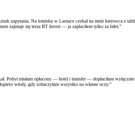
 znak zapytania. Na lotnisku w Larnace czekał na mnie kierowca z tabl
em zajmuje się teraz RT Invest — ja zapłaciłem tylko za bilet.
”
skał. Pobyt miałam opłacony — hotel i transfer — dopłaciłam wyłączni
 dopiero wtedy, gdy zobaczyłam wszystko na własne oczy.
”