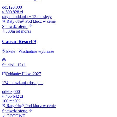
od
£120,000
≈
600 828 zł
raty do oddania + 12 miesięcy
Raty 0%
Pod klucz w cenie
Sprawdź ofertę
800m od morza
Caesar Resort 9
Iskele · Wschodnie wybrzeże
Studio
1+1
2+1
Oddanie: II kw. 2027
174 mieszkania dostępne
od
£93,000
≈
465 642 zł
100 rat 0%
Raty 0%
Pod klucz w cenie
Sprawdź ofertę
✓ GOTOWE