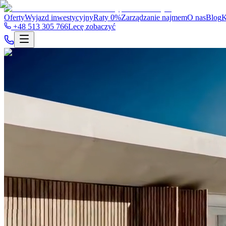
Oferty
Wyjazd inwestycyjny
Raty 0%
Zarządzanie najmem
O nas
Blog
K
+48 513 305 766
Lecę zobaczyć