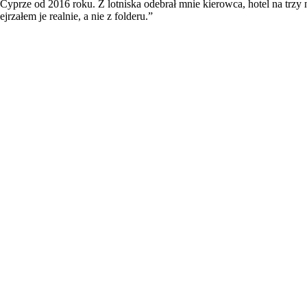
 Cyprze od 2016 roku. Z lotniska odebrał mnie kierowca, hotel na trzy n
załem je realnie, a nie z folderu.
”