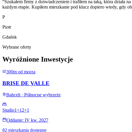
“
Szukałem firmy z doświadczeniem i trafiłem na taką, która działa na
każdym etapie. Kupiłem mieszkanie pod klucz dopiero wtedy, gdy obejr
P
Piotr
Gdańsk
Wybrane oferty
Wyróżnione Inwestycje
300m od morza
BRISE DE VALLE
Bahceli · Północne wybrzeże
Studio
1+1
2+1
Oddanie: IV kw. 2027
82 mieszkania dostępne