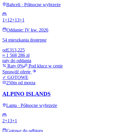
Bahceli · Północne wybrzeże
1+1
2+1
3+1
Oddanie: IV kw. 2026
54 mieszkania dostępne
od
£313,225
≈
1 568 286 zł
raty do oddania
Raty 0%
Pod klucz w cenie
Sprawdź ofertę
✓ GOTOWE
250m od morza
ALPINO ISLANDS
Lapta · Północne wybrzeże
2+1
3+1
Gotowe do odbioru