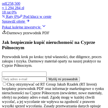
od
£258,500
≈
1 294 284 zł
18 rat 0%
Raty 0%
Pod klucz w cenie
Sprawdź ofertę
Pokaż kolejne inwestycje
Darmowy przewodnik PDF
Jak bezpiecznie kupić nieruchomość na Cyprze
Północnym
Przewodnik krok po kroku: tytuł własności, due diligence, proces
zakupu i ryzyka. Darmowy materiał oparty na naszej praktyce na
Cyprze Północnym.
Wyślij mi przewodnik
Chcę otrzymywać od RT Group Jakub Rzadek (RT Invest)
bezpłatny przewodnik PDF oraz informacje marketingowe o rynku
nieruchomości na Cyprze Północnym (newsletter, nowe materiały,
oferty) na podany adres e-mail. Zgodę mogę w każdej chwili
wycofać, a jej wycofanie nie wpływa na zgodność z prawem
wysyłki sprzed wycofania. Zasady przetwarzania danych opisuje