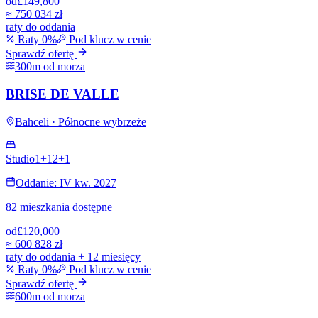
od
£149,800
≈
750 034 zł
raty do oddania
Raty 0%
Pod klucz w cenie
Sprawdź ofertę
300m od morza
BRISE DE VALLE
Bahceli · Północne wybrzeże
Studio
1+1
2+1
Oddanie: IV kw. 2027
82 mieszkania dostępne
od
£120,000
≈
600 828 zł
raty do oddania + 12 miesięcy
Raty 0%
Pod klucz w cenie
Sprawdź ofertę
600m od morza