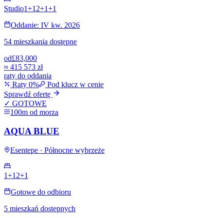
Studio
1+1
2+1
+
1
Oddanie: IV kw. 2026
54 mieszkania dostępne
od
£83,000
≈
415 573 zł
raty do oddania
Raty 0%
Pod klucz w cenie
Sprawdź ofertę
✓ GOTOWE
100m od morza
AQUA BLUE
Esentepe · Północne wybrzeże
1+1
2+1
Gotowe do odbioru
5 mieszkań dostępnych