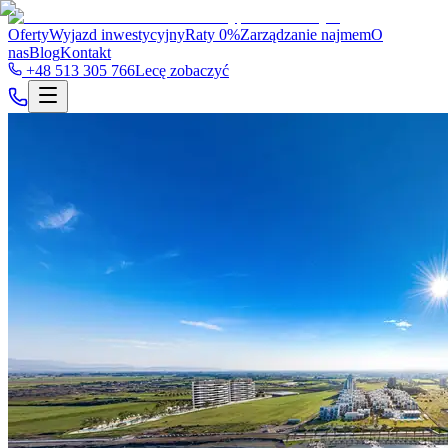
Oferty
Wyjazd inwestycyjny
Raty 0%
Zarządzanie najmem
O
nas
Blog
Kontakt
+48 513 305 766
Lecę zobaczyć