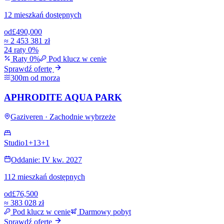
12 mieszkań dostępnych
od
£490,000
≈
2 453 381 zł
24 raty 0%
Raty 0%
Pod klucz w cenie
Sprawdź ofertę
300m od morza
APHRODITE AQUA PARK
Gaziveren · Zachodnie wybrzeże
Studio
1+1
3+1
Oddanie: IV kw. 2027
112 mieszkań dostępnych
od
£76,500
≈
383 028 zł
Pod klucz w cenie
Darmowy pobyt
Sprawdź ofertę