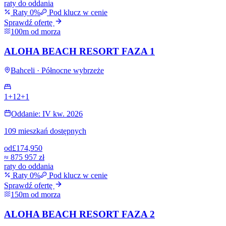
raty do oddania
Raty 0%
Pod klucz w cenie
Sprawdź ofertę
100m od morza
ALOHA BEACH RESORT FAZA 1
Bahceli · Północne wybrzeże
1+1
2+1
Oddanie: IV kw. 2026
109 mieszkań dostępnych
od
£174,950
≈
875 957 zł
raty do oddania
Raty 0%
Pod klucz w cenie
Sprawdź ofertę
150m od morza
ALOHA BEACH RESORT FAZA 2