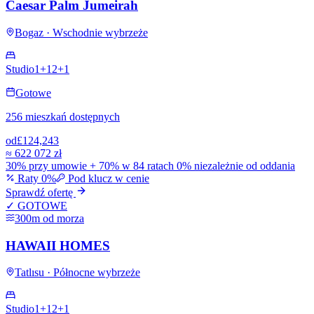
Caesar Palm Jumeirah
Bogaz · Wschodnie wybrzeże
Studio
1+1
2+1
Gotowe
256 mieszkań dostępnych
od
£124,243
≈
622 072 zł
30% przy umowie + 70% w 84 ratach 0% niezależnie od oddania
Raty 0%
Pod klucz w cenie
Sprawdź ofertę
✓ GOTOWE
300m od morza
HAWAII HOMES
Tatlısu · Północne wybrzeże
Studio
1+1
2+1