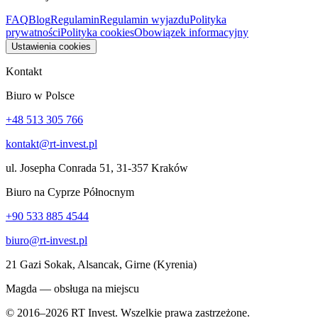
FAQ
Blog
Regulamin
Regulamin wyjazdu
Polityka
prywatności
Polityka cookies
Obowiązek informacyjny
Ustawienia cookies
Kontakt
Biuro w Polsce
+48 513 305 766
kontakt@rt-invest.pl
ul. Josepha Conrada 51, 31-357 Kraków
Biuro na Cyprze Północnym
+90 533 885 4544
biuro@rt-invest.pl
21 Gazi Sokak, Alsancak, Girne (Kyrenia)
Magda — obsługa na miejscu
© 2016–2026 RT Invest. Wszelkie prawa zastrzeżone.