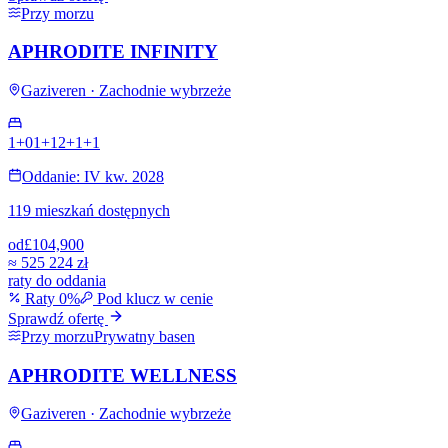
Przy morzu
APHRODITE INFINITY
Gaziveren · Zachodnie wybrzeże
1+0
1+1
2+1
+
1
Oddanie: IV kw. 2028
119 mieszkań dostępnych
od
£104,900
≈
525 224 zł
raty do oddania
Raty 0%
Pod klucz w cenie
Sprawdź ofertę
Przy morzu
Prywatny basen
APHRODITE WELLNESS
Gaziveren · Zachodnie wybrzeże