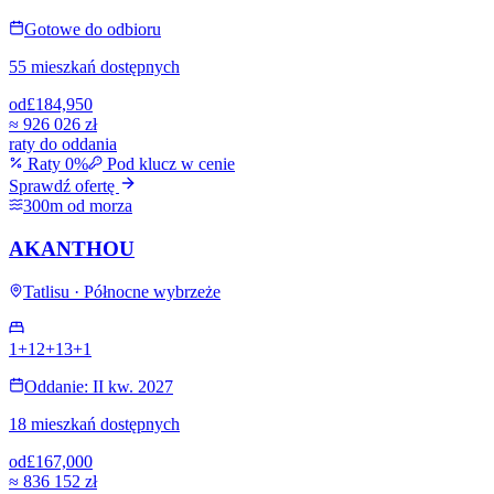
Gotowe do odbioru
55 mieszkań dostępnych
od
£184,950
≈
926 026 zł
raty do oddania
Raty 0%
Pod klucz w cenie
Sprawdź ofertę
300m od morza
AKANTHOU
Tatlisu · Północne wybrzeże
1+1
2+1
3+1
Oddanie: II kw. 2027
18 mieszkań dostępnych
od
£167,000
≈
836 152 zł