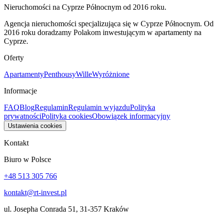
Nieruchomości na Cyprze Północnym od 2016 roku.
Agencja nieruchomości specjalizująca się w Cyprze Północnym. Od
2016 roku doradzamy Polakom inwestującym w apartamenty na
Cyprze.
Oferty
Apartamenty
Penthousy
Wille
Wyróżnione
Informacje
FAQ
Blog
Regulamin
Regulamin wyjazdu
Polityka
prywatności
Polityka cookies
Obowiązek informacyjny
Ustawienia cookies
Kontakt
Biuro w Polsce
+48 513 305 766
kontakt@rt-invest.pl
ul. Josepha Conrada 51, 31-357 Kraków