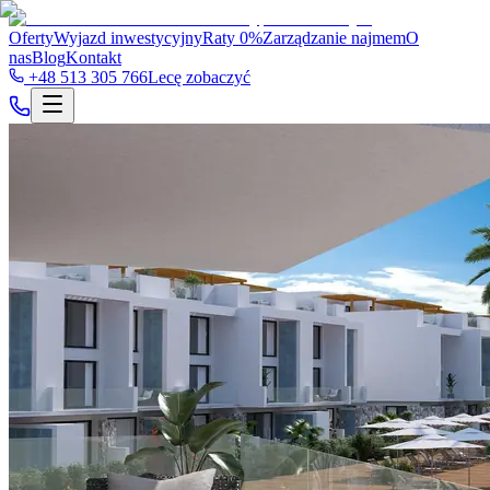
Oferty
Wyjazd inwestycyjny
Raty 0%
Zarządzanie najmem
O
nas
Blog
Kontakt
+48 513 305 766
Lecę zobaczyć