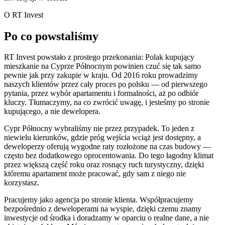
O RT Invest
Po co powstaliśmy
RT Invest powstało z prostego przekonania: Polak kupujący
mieszkanie na Cyprze Północnym powinien czuć się tak samo
pewnie jak przy zakupie w kraju. Od 2016 roku prowadzimy
naszych klientów przez cały proces po polsku — od pierwszego
pytania, przez wybór apartamentu i formalności, aż po odbiór
kluczy. Tłumaczymy, na co zwrócić uwagę, i jesteśmy po stronie
kupującego, a nie dewelopera.
Cypr Północny wybraliśmy nie przez przypadek. To jeden z
niewielu kierunków, gdzie próg wejścia wciąż jest dostępny, a
deweloperzy oferują wygodne raty rozłożone na czas budowy —
często bez dodatkowego oprocentowania. Do tego łagodny klimat
przez większą część roku oraz rosnący ruch turystyczny, dzięki
któremu apartament może pracować, gdy sam z niego nie
korzystasz.
Pracujemy jako agencja po stronie klienta. Współpracujemy
bezpośrednio z deweloperami na wyspie, dzięki czemu znamy
inwestycje od środka i doradzamy w oparciu o realne dane, a nie