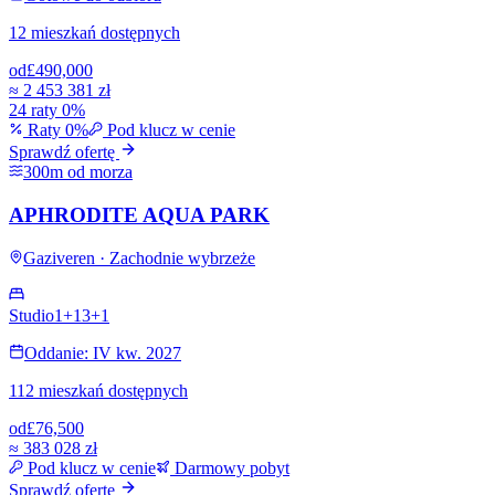
12 mieszkań dostępnych
od
£490,000
≈
2 453 381 zł
24 raty 0%
Raty 0%
Pod klucz w cenie
Sprawdź ofertę
300m od morza
APHRODITE AQUA PARK
Gaziveren · Zachodnie wybrzeże
Studio
1+1
3+1
Oddanie: IV kw. 2027
112 mieszkań dostępnych
od
£76,500
≈
383 028 zł
Pod klucz w cenie
Darmowy pobyt
Sprawdź ofertę