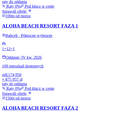
raty do oddania
Raty 0%
Pod klucz w cenie
Sprawdź ofertę
100m od morza
ALOHA BEACH RESORT FAZA 1
Bahceli · Północne wybrzeże
1+1
2+1
Oddanie: IV kw. 2026
109 mieszkań dostępnych
od
£174,950
≈
875 957 zł
raty do oddania
Raty 0%
Pod klucz w cenie
Sprawdź ofertę
150m od morza
ALOHA BEACH RESORT FAZA 2