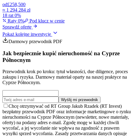
od
£258,500
≈
1 294 284 zł
18 rat 0%
Raty 0%
Pod klucz w cenie
Sprawdź ofertę
Pokaż kolejne inwestycje
Darmowy przewodnik PDF
Jak bezpiecznie kupić nieruchomość na Cyprze
Północnym
Przewodnik krok po kroku: tytuł własności, due diligence, proces
zakupu i ryzyka. Darmowy materiał oparty na naszej praktyce na
Cyprze Północnym.
Wyślij mi przewodnik
Chcę otrzymywać od RT Group Jakub Rzadek (RT Invest)
bezpłatny przewodnik PDF oraz informacje marketingowe o rynku
nieruchomości na Cyprze Północnym (newsletter, nowe materiały,
oferty) na podany adres e-mail. Zgodę mogę w każdej chwili
wycofać, a jej wycofanie nie wpływa na zgodność z prawem
wysyłki sprzed wycofania. Zasady przetwarzania danych opisuje