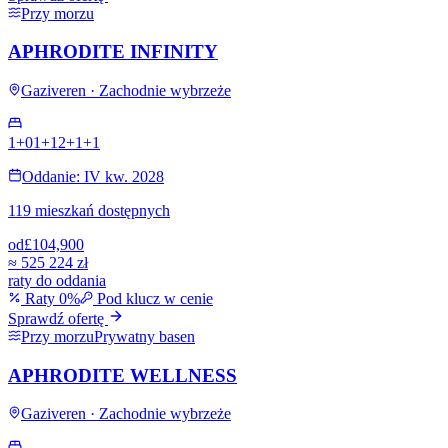
Przy morzu
APHRODITE INFINITY
Gaziveren · Zachodnie wybrzeże
1+0
1+1
2+1
+
1
Oddanie: IV kw. 2028
119 mieszkań dostępnych
od
£104,900
≈
525 224 zł
raty do oddania
Raty 0%
Pod klucz w cenie
Sprawdź ofertę
Przy morzu
Prywatny basen
APHRODITE WELLNESS
Gaziveren · Zachodnie wybrzeże