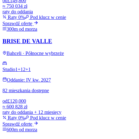
od
£149,800
≈
750 034 zł
raty do oddania
Raty 0%
Pod klucz w cenie
Sprawdź ofertę
300m od morza
BRISE DE VALLE
Bahceli · Północne wybrzeże
Studio
1+1
2+1
Oddanie: IV kw. 2027
82 mieszkania dostępne
od
£120,000
≈
600 828 zł
raty do oddania + 12 miesięcy
Raty 0%
Pod klucz w cenie
Sprawdź ofertę
600m od morza