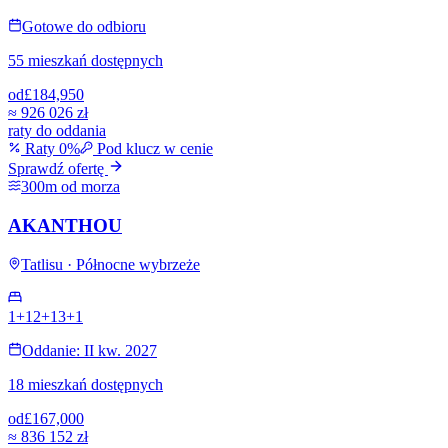
Gotowe do odbioru
55 mieszkań dostępnych
od
£184,950
≈
926 026 zł
raty do oddania
Raty 0%
Pod klucz w cenie
Sprawdź ofertę
300m od morza
AKANTHOU
Tatlisu · Północne wybrzeże
1+1
2+1
3+1
Oddanie: II kw. 2027
18 mieszkań dostępnych
od
£167,000
≈
836 152 zł