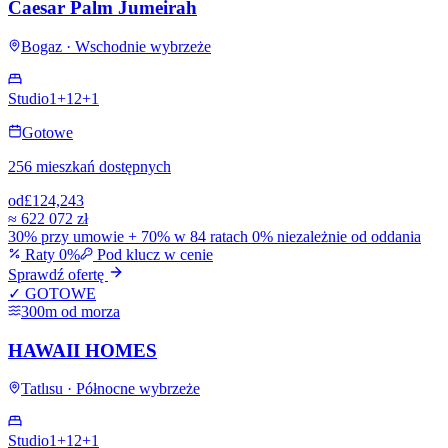
Caesar Palm Jumeirah
Bogaz · Wschodnie wybrzeże
Studio
1+1
2+1
Gotowe
256 mieszkań dostępnych
od
£124,243
≈
622 072 zł
30% przy umowie + 70% w 84 ratach 0% niezależnie od oddania
Raty 0%
Pod klucz w cenie
Sprawdź ofertę
✓ GOTOWE
300m od morza
HAWAII HOMES
Tatlısu · Północne wybrzeże
Studio
1+1
2+1