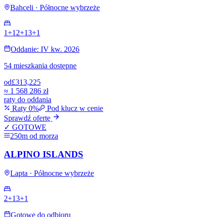
Bahceli · Północne wybrzeże
1+1
2+1
3+1
Oddanie: IV kw. 2026
54 mieszkania dostępne
od
£313,225
≈
1 568 286 zł
raty do oddania
Raty 0%
Pod klucz w cenie
Sprawdź ofertę
✓ GOTOWE
250m od morza
ALPINO ISLANDS
Lapta · Północne wybrzeże
2+1
3+1
Gotowe do odbioru