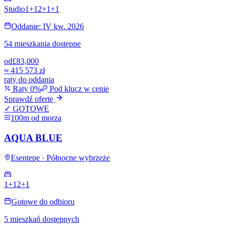
Studio
1+1
2+1
+
1
Oddanie: IV kw. 2026
54 mieszkania dostępne
od
£83,000
≈
415 573 zł
raty do oddania
Raty 0%
Pod klucz w cenie
Sprawdź ofertę
✓ GOTOWE
100m od morza
AQUA BLUE
Esentepe · Północne wybrzeże
1+1
2+1
Gotowe do odbioru
5 mieszkań dostępnych