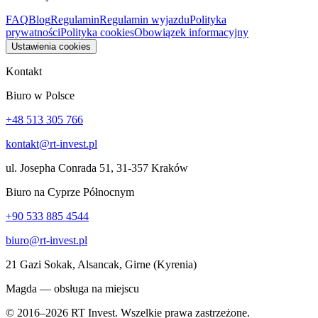
FAQ
Blog
Regulamin
Regulamin wyjazdu
Polityka
prywatności
Polityka cookies
Obowiązek informacyjny
Ustawienia cookies
Kontakt
Biuro w Polsce
+48 513 305 766
kontakt@rt-invest.pl
ul. Josepha Conrada 51, 31-357 Kraków
Biuro na Cyprze Północnym
+90 533 885 4544
biuro@rt-invest.pl
21 Gazi Sokak, Alsancak, Girne (Kyrenia)
Magda — obsługa na miejscu
© 2016–2026 RT Invest. Wszelkie prawa zastrzeżone.