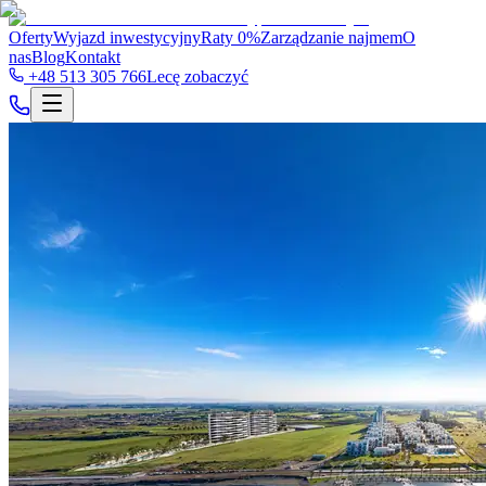
Oferty
Wyjazd inwestycyjny
Raty 0%
Zarządzanie najmem
O
nas
Blog
Kontakt
+48 513 305 766
Lecę zobaczyć