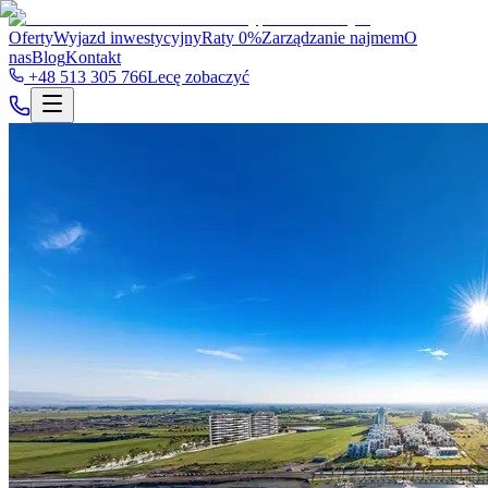
Oferty
Wyjazd inwestycyjny
Raty 0%
Zarządzanie najmem
O
nas
Blog
Kontakt
+48 513 305 766
Lecę zobaczyć