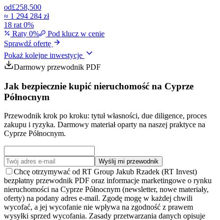
od
£258,500
≈
1 294 284 zł
18 rat 0%
Raty 0%
Pod klucz w cenie
Sprawdź ofertę
Pokaż kolejne inwestycje
Darmowy przewodnik PDF
Jak bezpiecznie kupić nieruchomość na Cyprze
Północnym
Przewodnik krok po kroku: tytuł własności, due diligence, proces
zakupu i ryzyka. Darmowy materiał oparty na naszej praktyce na
Cyprze Północnym.
Wyślij mi przewodnik
Chcę otrzymywać od RT Group Jakub Rzadek (RT Invest)
bezpłatny przewodnik PDF oraz informacje marketingowe o rynku
nieruchomości na Cyprze Północnym (newsletter, nowe materiały,
oferty) na podany adres e-mail. Zgodę mogę w każdej chwili
wycofać, a jej wycofanie nie wpływa na zgodność z prawem
wysyłki sprzed wycofania. Zasady przetwarzania danych opisuje