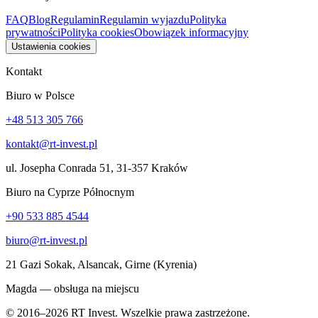
FAQ
Blog
Regulamin
Regulamin wyjazdu
Polityka
prywatności
Polityka cookies
Obowiązek informacyjny
Ustawienia cookies
Kontakt
Biuro w Polsce
+48 513 305 766
kontakt@rt-invest.pl
ul. Josepha Conrada 51, 31-357 Kraków
Biuro na Cyprze Północnym
+90 533 885 4544
biuro@rt-invest.pl
21 Gazi Sokak, Alsancak, Girne (Kyrenia)
Magda — obsługa na miejscu
© 2016–2026 RT Invest. Wszelkie prawa zastrzeżone.