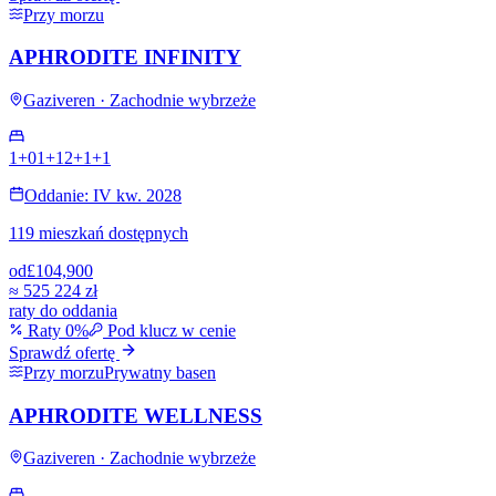
Przy morzu
APHRODITE INFINITY
Gaziveren · Zachodnie wybrzeże
1+0
1+1
2+1
+
1
Oddanie: IV kw. 2028
119 mieszkań dostępnych
od
£104,900
≈
525 224 zł
raty do oddania
Raty 0%
Pod klucz w cenie
Sprawdź ofertę
Przy morzu
Prywatny basen
APHRODITE WELLNESS
Gaziveren · Zachodnie wybrzeże