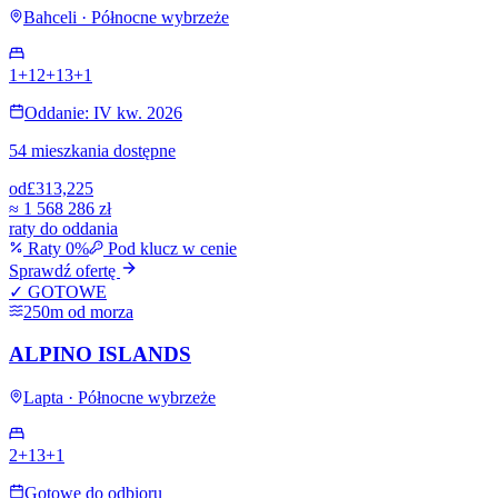
Bahceli · Północne wybrzeże
1+1
2+1
3+1
Oddanie: IV kw. 2026
54 mieszkania dostępne
od
£313,225
≈
1 568 286 zł
raty do oddania
Raty 0%
Pod klucz w cenie
Sprawdź ofertę
✓ GOTOWE
250m od morza
ALPINO ISLANDS
Lapta · Północne wybrzeże
2+1
3+1
Gotowe do odbioru