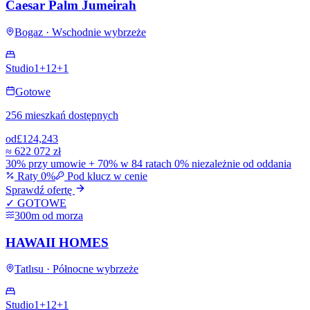
Caesar Palm Jumeirah
Bogaz · Wschodnie wybrzeże
Studio
1+1
2+1
Gotowe
256 mieszkań dostępnych
od
£124,243
≈
622 072 zł
30% przy umowie + 70% w 84 ratach 0% niezależnie od oddania
Raty 0%
Pod klucz w cenie
Sprawdź ofertę
✓ GOTOWE
300m od morza
HAWAII HOMES
Tatlısu · Północne wybrzeże
Studio
1+1
2+1