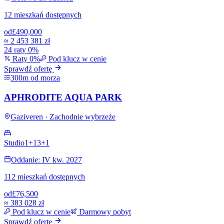
12 mieszkań dostępnych
od
£490,000
≈
2 453 381 zł
24 raty 0%
Raty 0%
Pod klucz w cenie
Sprawdź ofertę
300m od morza
APHRODITE AQUA PARK
Gaziveren · Zachodnie wybrzeże
Studio
1+1
3+1
Oddanie: IV kw. 2027
112 mieszkań dostępnych
od
£76,500
≈
383 028 zł
Pod klucz w cenie
Darmowy pobyt
Sprawdź ofertę