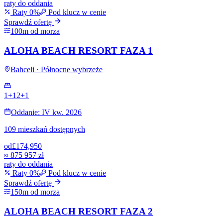
raty do oddania
Raty 0%
Pod klucz w cenie
Sprawdź ofertę
100m od morza
ALOHA BEACH RESORT FAZA 1
Bahceli · Północne wybrzeże
1+1
2+1
Oddanie: IV kw. 2026
109 mieszkań dostępnych
od
£174,950
≈
875 957 zł
raty do oddania
Raty 0%
Pod klucz w cenie
Sprawdź ofertę
150m od morza
ALOHA BEACH RESORT FAZA 2