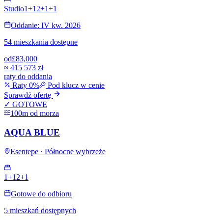
Studio
1+1
2+1
+
1
Oddanie: IV kw. 2026
54 mieszkania dostępne
od
£83,000
≈
415 573 zł
raty do oddania
Raty 0%
Pod klucz w cenie
Sprawdź ofertę
✓ GOTOWE
100m od morza
AQUA BLUE
Esentepe · Północne wybrzeże
1+1
2+1
Gotowe do odbioru
5 mieszkań dostępnych