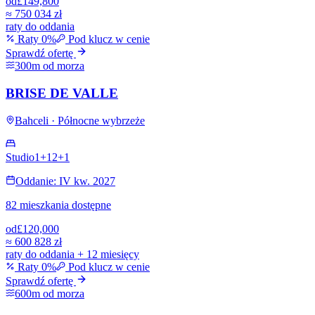
od
£149,800
≈
750 034 zł
raty do oddania
Raty 0%
Pod klucz w cenie
Sprawdź ofertę
300m od morza
BRISE DE VALLE
Bahceli · Północne wybrzeże
Studio
1+1
2+1
Oddanie: IV kw. 2027
82 mieszkania dostępne
od
£120,000
≈
600 828 zł
raty do oddania + 12 miesięcy
Raty 0%
Pod klucz w cenie
Sprawdź ofertę
600m od morza