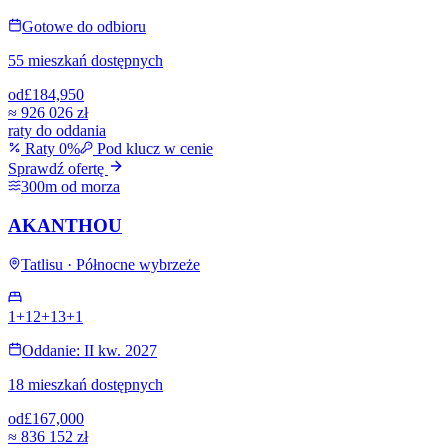
Gotowe do odbioru
55 mieszkań dostępnych
od
£184,950
≈
926 026 zł
raty do oddania
Raty 0%
Pod klucz w cenie
Sprawdź ofertę
300m od morza
AKANTHOU
Tatlisu · Północne wybrzeże
1+1
2+1
3+1
Oddanie: II kw. 2027
18 mieszkań dostępnych
od
£167,000
≈
836 152 zł