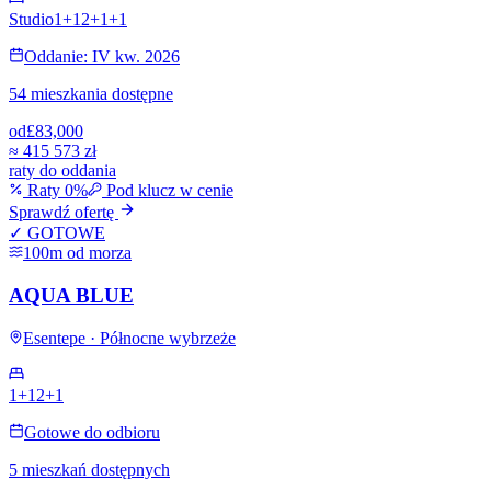
Studio
1+1
2+1
+
1
Oddanie: IV kw. 2026
54 mieszkania dostępne
od
£83,000
≈
415 573 zł
raty do oddania
Raty 0%
Pod klucz w cenie
Sprawdź ofertę
✓ GOTOWE
100m od morza
AQUA BLUE
Esentepe · Północne wybrzeże
1+1
2+1
Gotowe do odbioru
5 mieszkań dostępnych