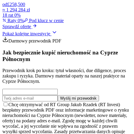
od
£258,500
≈
1 294 284 zł
18 rat 0%
Raty 0%
Pod klucz w cenie
Sprawdź ofertę
Pokaż kolejne inwestycje
Darmowy przewodnik PDF
Jak bezpiecznie kupić nieruchomość na Cyprze
Północnym
Przewodnik krok po kroku: tytuł własności, due diligence, proces
zakupu i ryzyka. Darmowy materiał oparty na naszej praktyce na
Cyprze Północnym.
Wyślij mi przewodnik
Chcę otrzymywać od RT Group Jakub Rzadek (RT Invest)
bezpłatny przewodnik PDF oraz informacje marketingowe o rynku
nieruchomości na Cyprze Północnym (newsletter, nowe materiały,
oferty) na podany adres e-mail. Zgodę mogę w każdej chwili
wycofać, a jej wycofanie nie wpływa na zgodność z prawem
wysyłki sprzed wycofania. Zasady przetwarzania danych opisuje