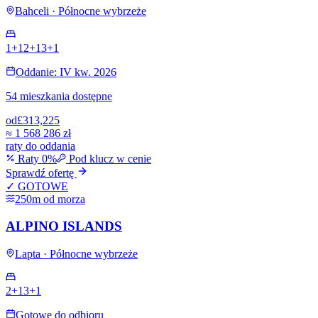
Bahceli · Północne wybrzeże
1+1
2+1
3+1
Oddanie: IV kw. 2026
54 mieszkania dostępne
od
£313,225
≈
1 568 286 zł
raty do oddania
Raty 0%
Pod klucz w cenie
Sprawdź ofertę
✓ GOTOWE
250m od morza
ALPINO ISLANDS
Lapta · Północne wybrzeże
2+1
3+1
Gotowe do odbioru