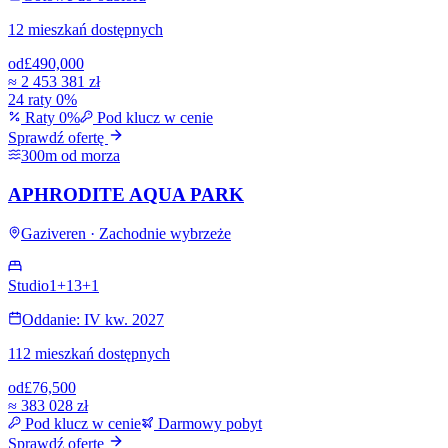
12 mieszkań dostępnych
od
£490,000
≈
2 453 381 zł
24 raty 0%
Raty 0%
Pod klucz w cenie
Sprawdź ofertę
300m od morza
APHRODITE AQUA PARK
Gaziveren · Zachodnie wybrzeże
Studio
1+1
3+1
Oddanie: IV kw. 2027
112 mieszkań dostępnych
od
£76,500
≈
383 028 zł
Pod klucz w cenie
Darmowy pobyt
Sprawdź ofertę