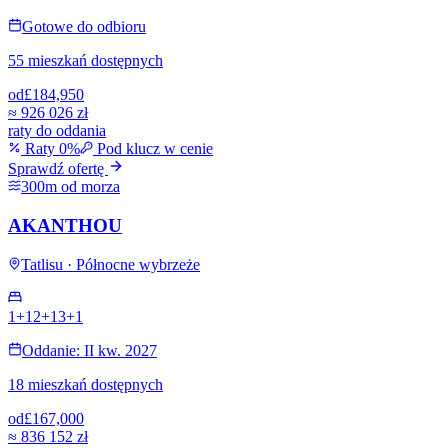
Gotowe do odbioru
55 mieszkań dostępnych
od
£184,950
≈
926 026 zł
raty do oddania
Raty 0%
Pod klucz w cenie
Sprawdź ofertę
300m od morza
AKANTHOU
Tatlisu · Północne wybrzeże
1+1
2+1
3+1
Oddanie: II kw. 2027
18 mieszkań dostępnych
od
£167,000
≈
836 152 zł