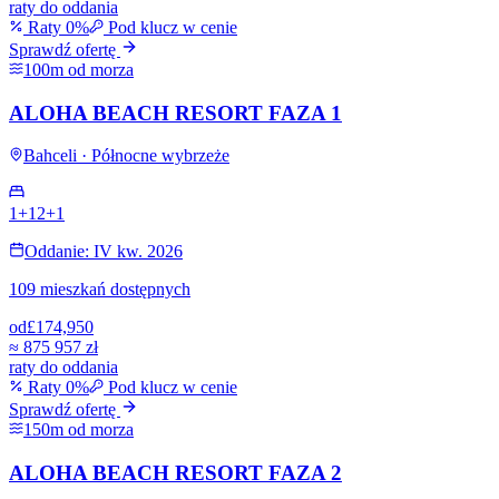
raty do oddania
Raty 0%
Pod klucz w cenie
Sprawdź ofertę
100m od morza
ALOHA BEACH RESORT FAZA 1
Bahceli · Północne wybrzeże
1+1
2+1
Oddanie: IV kw. 2026
109 mieszkań dostępnych
od
£174,950
≈
875 957 zł
raty do oddania
Raty 0%
Pod klucz w cenie
Sprawdź ofertę
150m od morza
ALOHA BEACH RESORT FAZA 2