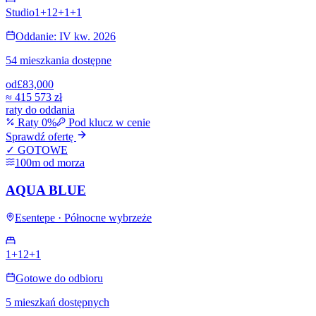
Studio
1+1
2+1
+
1
Oddanie: IV kw. 2026
54 mieszkania dostępne
od
£83,000
≈
415 573 zł
raty do oddania
Raty 0%
Pod klucz w cenie
Sprawdź ofertę
✓ GOTOWE
100m od morza
AQUA BLUE
Esentepe · Północne wybrzeże
1+1
2+1
Gotowe do odbioru
5 mieszkań dostępnych