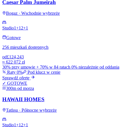
Caesar Palm Jumeirah
Bogaz · Wschodnie wybrzeże
Studio
1+1
2+1
Gotowe
256 mieszkań dostępnych
od
£124,243
≈
622 072 zł
30% przy umowie + 70% w 84 ratach 0% niezależnie od oddania
Raty 0%
Pod klucz w cenie
Sprawdź ofertę
✓ GOTOWE
300m od morza
HAWAII HOMES
Tatlısu · Północne wybrzeże
Studio
1+1
2+1