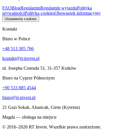
FAQ
Blog
Regulamin
Regulamin wyjazdu
Polityka
prywatności
Polityka cookies
Obowiązek informacyjny
Ustawienia cookies
Kontakt
Biuro w Polsce
+48 513 305 766
kontakt@rt-invest.pl
ul. Josepha Conrada 51, 31-357 Kraków
Biuro na Cyprze Północnym
+90 533 885 4544
biuro@rt-invest.pl
21 Gazi Sokak, Alsancak, Girne (Kyrenia)
Magda — obsługa na miejscu
© 2016–2026 RT Invest. Wszelkie prawa zastrzeżone.