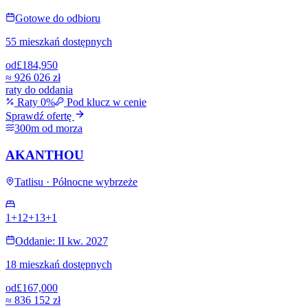
Gotowe do odbioru
55 mieszkań dostępnych
od
£184,950
≈
926 026 zł
raty do oddania
Raty 0%
Pod klucz w cenie
Sprawdź ofertę
300m od morza
AKANTHOU
Tatlisu · Północne wybrzeże
1+1
2+1
3+1
Oddanie: II kw. 2027
18 mieszkań dostępnych
od
£167,000
≈
836 152 zł