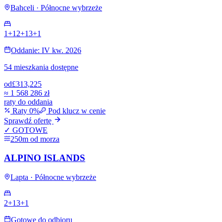
Bahceli · Północne wybrzeże
1+1
2+1
3+1
Oddanie: IV kw. 2026
54 mieszkania dostępne
od
£313,225
≈
1 568 286 zł
raty do oddania
Raty 0%
Pod klucz w cenie
Sprawdź ofertę
✓ GOTOWE
250m od morza
ALPINO ISLANDS
Lapta · Północne wybrzeże
2+1
3+1
Gotowe do odbioru