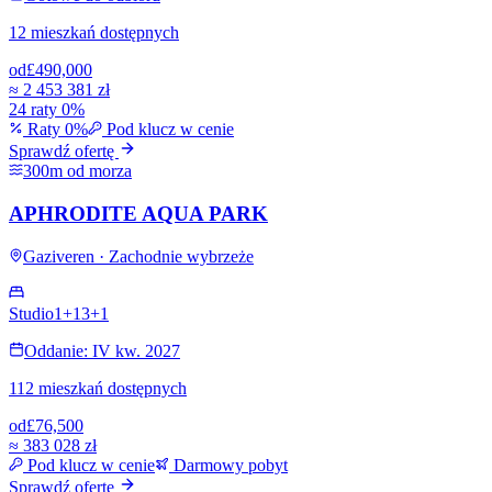
12 mieszkań dostępnych
od
£490,000
≈
2 453 381 zł
24 raty 0%
Raty 0%
Pod klucz w cenie
Sprawdź ofertę
300m od morza
APHRODITE AQUA PARK
Gaziveren · Zachodnie wybrzeże
Studio
1+1
3+1
Oddanie: IV kw. 2027
112 mieszkań dostępnych
od
£76,500
≈
383 028 zł
Pod klucz w cenie
Darmowy pobyt
Sprawdź ofertę