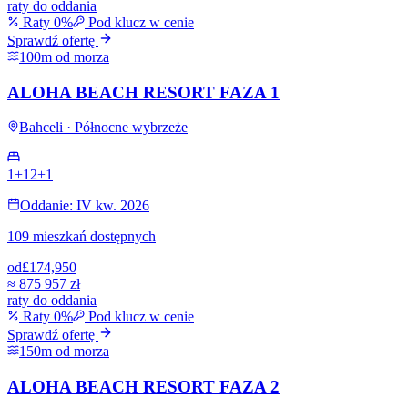
raty do oddania
Raty 0%
Pod klucz w cenie
Sprawdź ofertę
100m od morza
ALOHA BEACH RESORT FAZA 1
Bahceli · Północne wybrzeże
1+1
2+1
Oddanie: IV kw. 2026
109 mieszkań dostępnych
od
£174,950
≈
875 957 zł
raty do oddania
Raty 0%
Pod klucz w cenie
Sprawdź ofertę
150m od morza
ALOHA BEACH RESORT FAZA 2