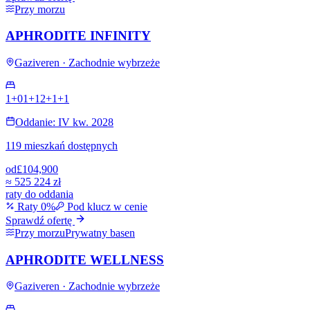
Przy morzu
APHRODITE INFINITY
Gaziveren · Zachodnie wybrzeże
1+0
1+1
2+1
+
1
Oddanie: IV kw. 2028
119 mieszkań dostępnych
od
£104,900
≈
525 224 zł
raty do oddania
Raty 0%
Pod klucz w cenie
Sprawdź ofertę
Przy morzu
Prywatny basen
APHRODITE WELLNESS
Gaziveren · Zachodnie wybrzeże