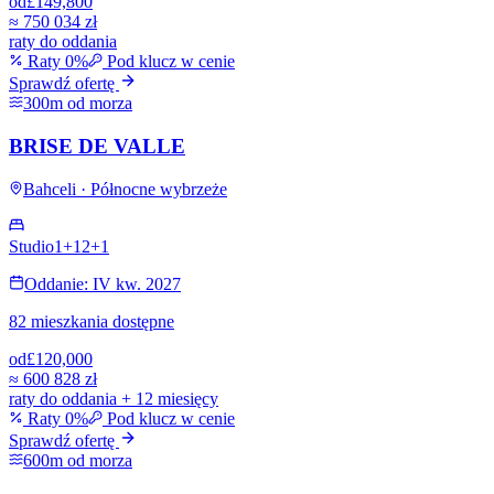
od
£149,800
≈
750 034 zł
raty do oddania
Raty 0%
Pod klucz w cenie
Sprawdź ofertę
300m od morza
BRISE DE VALLE
Bahceli · Północne wybrzeże
Studio
1+1
2+1
Oddanie: IV kw. 2027
82 mieszkania dostępne
od
£120,000
≈
600 828 zł
raty do oddania + 12 miesięcy
Raty 0%
Pod klucz w cenie
Sprawdź ofertę
600m od morza