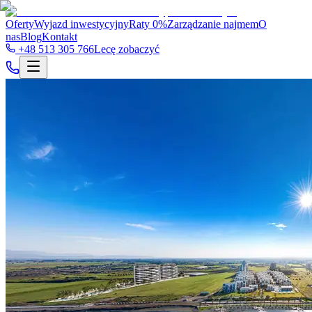
Oferty
Wyjazd inwestycyjny
Raty 0%
Zarządzanie najmem
O
nas
Blog
Kontakt
+48 513 305 766
Lecę zobaczyć