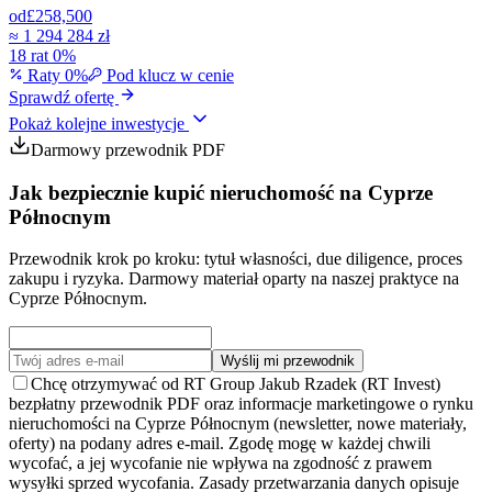
od
£258,500
≈
1 294 284 zł
18 rat 0%
Raty 0%
Pod klucz w cenie
Sprawdź ofertę
Pokaż kolejne inwestycje
Darmowy przewodnik PDF
Jak bezpiecznie kupić nieruchomość na Cyprze
Północnym
Przewodnik krok po kroku: tytuł własności, due diligence, proces
zakupu i ryzyka. Darmowy materiał oparty na naszej praktyce na
Cyprze Północnym.
Wyślij mi przewodnik
Chcę otrzymywać od RT Group Jakub Rzadek (RT Invest)
bezpłatny przewodnik PDF oraz informacje marketingowe o rynku
nieruchomości na Cyprze Północnym (newsletter, nowe materiały,
oferty) na podany adres e-mail. Zgodę mogę w każdej chwili
wycofać, a jej wycofanie nie wpływa na zgodność z prawem
wysyłki sprzed wycofania. Zasady przetwarzania danych opisuje