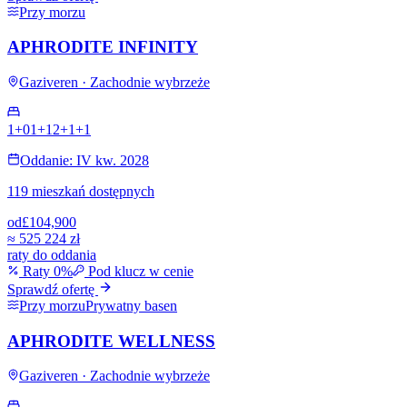
Przy morzu
APHRODITE INFINITY
Gaziveren · Zachodnie wybrzeże
1+0
1+1
2+1
+
1
Oddanie: IV kw. 2028
119 mieszkań dostępnych
od
£104,900
≈
525 224 zł
raty do oddania
Raty 0%
Pod klucz w cenie
Sprawdź ofertę
Przy morzu
Prywatny basen
APHRODITE WELLNESS
Gaziveren · Zachodnie wybrzeże