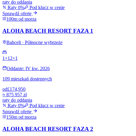
raty do oddania
Raty 0%
Pod klucz w cenie
Sprawdź ofertę
100m od morza
ALOHA BEACH RESORT FAZA 1
Bahceli · Północne wybrzeże
1+1
2+1
Oddanie: IV kw. 2026
109 mieszkań dostępnych
od
£174,950
≈
875 957 zł
raty do oddania
Raty 0%
Pod klucz w cenie
Sprawdź ofertę
150m od morza
ALOHA BEACH RESORT FAZA 2