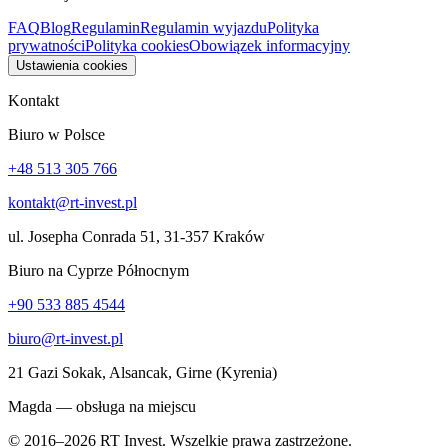
FAQ
Blog
Regulamin
Regulamin wyjazdu
Polityka
prywatności
Polityka cookies
Obowiązek informacyjny
Ustawienia cookies
Kontakt
Biuro w Polsce
+48 513 305 766
kontakt@rt-invest.pl
ul. Josepha Conrada 51, 31-357 Kraków
Biuro na Cyprze Północnym
+90 533 885 4544
biuro@rt-invest.pl
21 Gazi Sokak, Alsancak, Girne (Kyrenia)
Magda — obsługa na miejscu
© 2016–2026 RT Invest. Wszelkie prawa zastrzeżone.