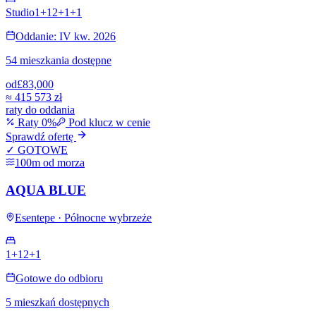
Studio
1+1
2+1
+
1
Oddanie: IV kw. 2026
54 mieszkania dostępne
od
£83,000
≈
415 573 zł
raty do oddania
Raty 0%
Pod klucz w cenie
Sprawdź ofertę
✓ GOTOWE
100m od morza
AQUA BLUE
Esentepe · Północne wybrzeże
1+1
2+1
Gotowe do odbioru
5 mieszkań dostępnych