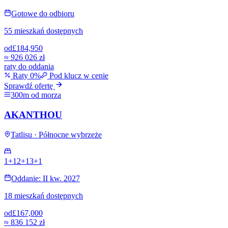
Gotowe do odbioru
55 mieszkań dostępnych
od
£184,950
≈
926 026 zł
raty do oddania
Raty 0%
Pod klucz w cenie
Sprawdź ofertę
300m od morza
AKANTHOU
Tatlisu · Północne wybrzeże
1+1
2+1
3+1
Oddanie: II kw. 2027
18 mieszkań dostępnych
od
£167,000
≈
836 152 zł