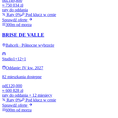
od
£149,800
≈
750 034 zł
raty do oddania
Raty 0%
Pod klucz w cenie
Sprawdź ofertę
300m od morza
BRISE DE VALLE
Bahceli · Północne wybrzeże
Studio
1+1
2+1
Oddanie: IV kw. 2027
82 mieszkania dostępne
od
£120,000
≈
600 828 zł
raty do oddania + 12 miesięcy
Raty 0%
Pod klucz w cenie
Sprawdź ofertę
600m od morza