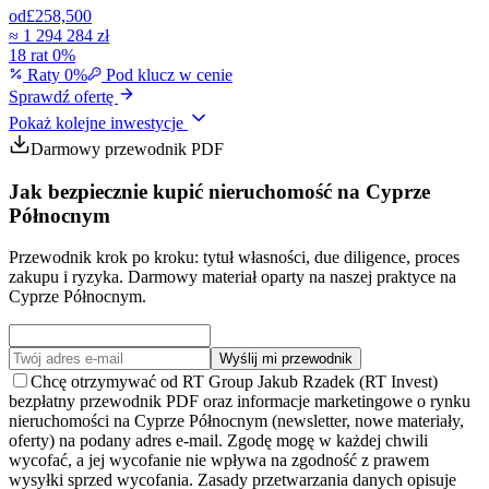
od
£258,500
≈
1 294 284 zł
18 rat 0%
Raty 0%
Pod klucz w cenie
Sprawdź ofertę
Pokaż kolejne inwestycje
Darmowy przewodnik PDF
Jak bezpiecznie kupić nieruchomość na Cyprze
Północnym
Przewodnik krok po kroku: tytuł własności, due diligence, proces
zakupu i ryzyka. Darmowy materiał oparty na naszej praktyce na
Cyprze Północnym.
Wyślij mi przewodnik
Chcę otrzymywać od RT Group Jakub Rzadek (RT Invest)
bezpłatny przewodnik PDF oraz informacje marketingowe o rynku
nieruchomości na Cyprze Północnym (newsletter, nowe materiały,
oferty) na podany adres e-mail. Zgodę mogę w każdej chwili
wycofać, a jej wycofanie nie wpływa na zgodność z prawem
wysyłki sprzed wycofania. Zasady przetwarzania danych opisuje