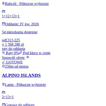
Bahceli · Północne wybrzeże
1+1
2+1
3+1
Oddanie: IV kw. 2026
54 mieszkania dostępne
od
£313,225
≈
1 568 286 zł
raty do oddania
Raty 0%
Pod klucz w cenie
Sprawdź ofertę
✓ GOTOWE
250m od morza
ALPINO ISLANDS
Lapta · Północne wybrzeże
2+1
3+1
Gotowe do odbioru