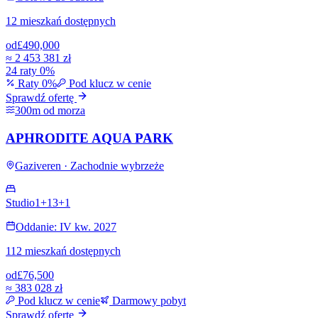
12 mieszkań dostępnych
od
£490,000
≈
2 453 381 zł
24 raty 0%
Raty 0%
Pod klucz w cenie
Sprawdź ofertę
300m od morza
APHRODITE AQUA PARK
Gaziveren · Zachodnie wybrzeże
Studio
1+1
3+1
Oddanie: IV kw. 2027
112 mieszkań dostępnych
od
£76,500
≈
383 028 zł
Pod klucz w cenie
Darmowy pobyt
Sprawdź ofertę