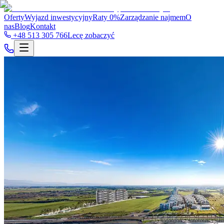
Oferty
Wyjazd inwestycyjny
Raty 0%
Zarządzanie najmem
O
nas
Blog
Kontakt
+48 513 305 766
Lecę zobaczyć