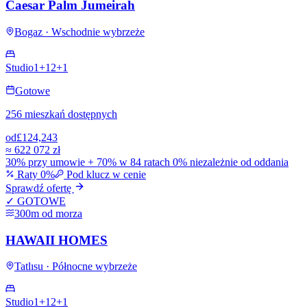
Caesar Palm Jumeirah
Bogaz · Wschodnie wybrzeże
Studio
1+1
2+1
Gotowe
256 mieszkań dostępnych
od
£124,243
≈
622 072 zł
30% przy umowie + 70% w 84 ratach 0% niezależnie od oddania
Raty 0%
Pod klucz w cenie
Sprawdź ofertę
✓ GOTOWE
300m od morza
HAWAII HOMES
Tatlısu · Północne wybrzeże
Studio
1+1
2+1