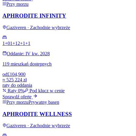
Przy morzu
APHRODITE INFINITY
Gaziveren · Zachodnie wybrzeże
1+0
1+1
2+1
+
1
Oddanie: IV kw. 2028
119 mieszkań dostępnych
od
£104,900
≈
525 224 zł
raty do oddania
Raty 0%
Pod klucz w cenie
Sprawdź ofertę
Przy morzu
Prywatny basen
APHRODITE WELLNESS
Gaziveren · Zachodnie wybrzeże