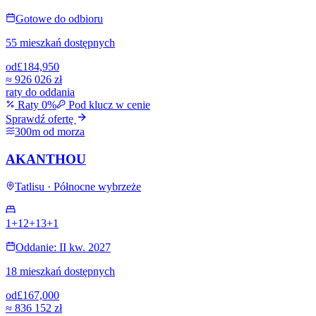
Gotowe do odbioru
55 mieszkań dostępnych
od
£184,950
≈
926 026 zł
raty do oddania
Raty 0%
Pod klucz w cenie
Sprawdź ofertę
300m od morza
AKANTHOU
Tatlisu · Północne wybrzeże
1+1
2+1
3+1
Oddanie: II kw. 2027
18 mieszkań dostępnych
od
£167,000
≈
836 152 zł