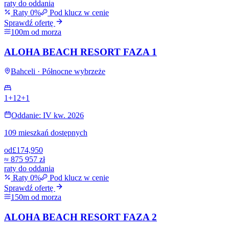
raty do oddania
Raty 0%
Pod klucz w cenie
Sprawdź ofertę
100m od morza
ALOHA BEACH RESORT FAZA 1
Bahceli · Północne wybrzeże
1+1
2+1
Oddanie: IV kw. 2026
109 mieszkań dostępnych
od
£174,950
≈
875 957 zł
raty do oddania
Raty 0%
Pod klucz w cenie
Sprawdź ofertę
150m od morza
ALOHA BEACH RESORT FAZA 2