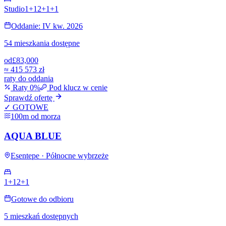
Studio
1+1
2+1
+
1
Oddanie: IV kw. 2026
54 mieszkania dostępne
od
£83,000
≈
415 573 zł
raty do oddania
Raty 0%
Pod klucz w cenie
Sprawdź ofertę
✓ GOTOWE
100m od morza
AQUA BLUE
Esentepe · Północne wybrzeże
1+1
2+1
Gotowe do odbioru
5 mieszkań dostępnych