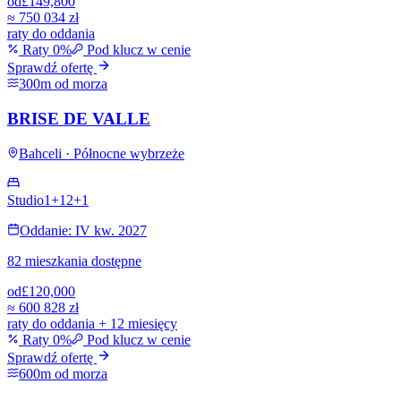
od
£149,800
≈
750 034 zł
raty do oddania
Raty 0%
Pod klucz w cenie
Sprawdź ofertę
300m od morza
BRISE DE VALLE
Bahceli · Północne wybrzeże
Studio
1+1
2+1
Oddanie: IV kw. 2027
82 mieszkania dostępne
od
£120,000
≈
600 828 zł
raty do oddania + 12 miesięcy
Raty 0%
Pod klucz w cenie
Sprawdź ofertę
600m od morza