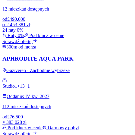
12 mieszkań dostępnych
od
£490,000
≈
2 453 381 zł
24 raty 0%
Raty 0%
Pod klucz w cenie
Sprawdź ofertę
300m od morza
APHRODITE AQUA PARK
Gaziveren · Zachodnie wybrzeże
Studio
1+1
3+1
Oddanie: IV kw. 2027
112 mieszkań dostępnych
od
£76,500
≈
383 028 zł
Pod klucz w cenie
Darmowy pobyt
Sprawdź ofertę