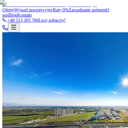
Oferty
Wyjazd inwestycyjny
Raty 0%
Zarządzanie najmem
O
nas
Blog
Kontakt
+48 513 305 766
Lecę zobaczyć