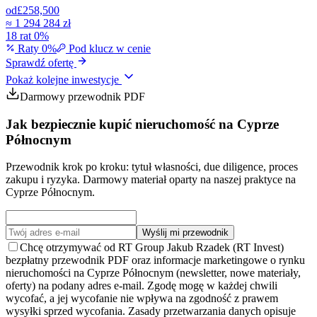
od
£258,500
≈
1 294 284 zł
18 rat 0%
Raty 0%
Pod klucz w cenie
Sprawdź ofertę
Pokaż kolejne inwestycje
Darmowy przewodnik PDF
Jak bezpiecznie kupić nieruchomość na Cyprze
Północnym
Przewodnik krok po kroku: tytuł własności, due diligence, proces
zakupu i ryzyka. Darmowy materiał oparty na naszej praktyce na
Cyprze Północnym.
Wyślij mi przewodnik
Chcę otrzymywać od RT Group Jakub Rzadek (RT Invest)
bezpłatny przewodnik PDF oraz informacje marketingowe o rynku
nieruchomości na Cyprze Północnym (newsletter, nowe materiały,
oferty) na podany adres e-mail. Zgodę mogę w każdej chwili
wycofać, a jej wycofanie nie wpływa na zgodność z prawem
wysyłki sprzed wycofania. Zasady przetwarzania danych opisuje