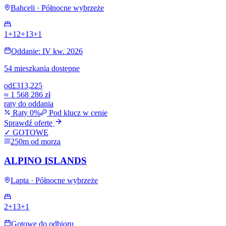
Bahceli · Północne wybrzeże
1+1
2+1
3+1
Oddanie: IV kw. 2026
54 mieszkania dostępne
od
£313,225
≈
1 568 286 zł
raty do oddania
Raty 0%
Pod klucz w cenie
Sprawdź ofertę
✓ GOTOWE
250m od morza
ALPINO ISLANDS
Lapta · Północne wybrzeże
2+1
3+1
Gotowe do odbioru