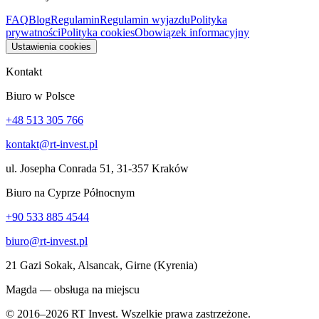
FAQ
Blog
Regulamin
Regulamin wyjazdu
Polityka
prywatności
Polityka cookies
Obowiązek informacyjny
Ustawienia cookies
Kontakt
Biuro w Polsce
+48 513 305 766
kontakt@rt-invest.pl
ul. Josepha Conrada 51, 31-357 Kraków
Biuro na Cyprze Północnym
+90 533 885 4544
biuro@rt-invest.pl
21 Gazi Sokak, Alsancak, Girne (Kyrenia)
Magda — obsługa na miejscu
© 2016–2026 RT Invest. Wszelkie prawa zastrzeżone.