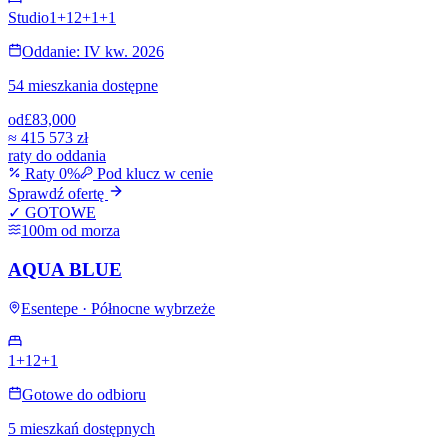
Studio
1+1
2+1
+
1
Oddanie: IV kw. 2026
54 mieszkania dostępne
od
£83,000
≈
415 573 zł
raty do oddania
Raty 0%
Pod klucz w cenie
Sprawdź ofertę
✓ GOTOWE
100m od morza
AQUA BLUE
Esentepe · Północne wybrzeże
1+1
2+1
Gotowe do odbioru
5 mieszkań dostępnych