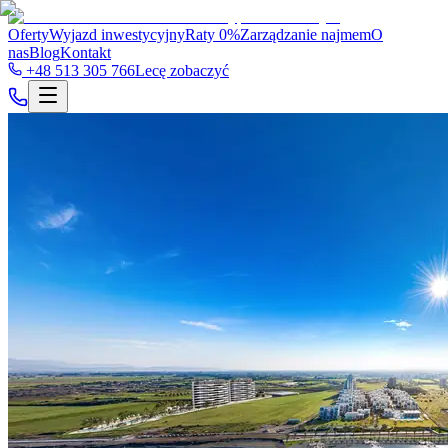
Oferty
Wyjazd inwestycyjny
Raty 0%
Zarządzanie najmem
O
nas
Blog
Kontakt
+48 513 305 766
Lecę zobaczyć