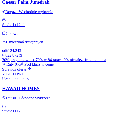
Caesar Palm Jumeirah
Bogaz · Wschodnie wybrzeże
Studio
1+1
2+1
Gotowe
256 mieszkań dostępnych
od
£124,243
≈
622 072 zł
30% przy umowie + 70% w 84 ratach 0% niezależnie od oddania
Raty 0%
Pod klucz w cenie
Sprawdź ofertę
✓ GOTOWE
300m od morza
HAWAII HOMES
Tatlısu · Północne wybrzeże
Studio
1+1
2+1