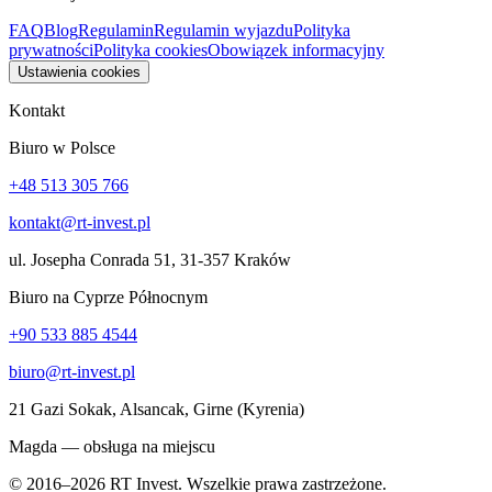
FAQ
Blog
Regulamin
Regulamin wyjazdu
Polityka
prywatności
Polityka cookies
Obowiązek informacyjny
Ustawienia cookies
Kontakt
Biuro w Polsce
+48 513 305 766
kontakt@rt-invest.pl
ul. Josepha Conrada 51, 31-357 Kraków
Biuro na Cyprze Północnym
+90 533 885 4544
biuro@rt-invest.pl
21 Gazi Sokak, Alsancak, Girne (Kyrenia)
Magda — obsługa na miejscu
© 2016–2026 RT Invest. Wszelkie prawa zastrzeżone.