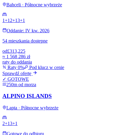
Bahceli · Północne wybrzeże
1+1
2+1
3+1
Oddanie: IV kw. 2026
54 mieszkania dostępne
od
£313,225
≈
1 568 286 zł
raty do oddania
Raty 0%
Pod klucz w cenie
Sprawdź ofertę
✓ GOTOWE
250m od morza
ALPINO ISLANDS
Lapta · Północne wybrzeże
2+1
3+1
Gotowe do odbioru