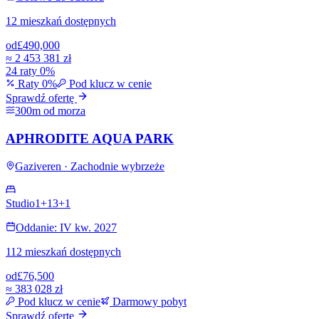
12 mieszkań dostępnych
od
£490,000
≈
2 453 381 zł
24 raty 0%
Raty 0%
Pod klucz w cenie
Sprawdź ofertę
300m od morza
APHRODITE AQUA PARK
Gaziveren · Zachodnie wybrzeże
Studio
1+1
3+1
Oddanie: IV kw. 2027
112 mieszkań dostępnych
od
£76,500
≈
383 028 zł
Pod klucz w cenie
Darmowy pobyt
Sprawdź ofertę