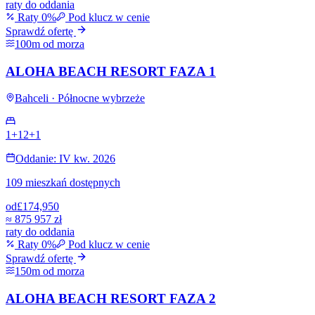
raty do oddania
Raty 0%
Pod klucz w cenie
Sprawdź ofertę
100m od morza
ALOHA BEACH RESORT FAZA 1
Bahceli · Północne wybrzeże
1+1
2+1
Oddanie: IV kw. 2026
109 mieszkań dostępnych
od
£174,950
≈
875 957 zł
raty do oddania
Raty 0%
Pod klucz w cenie
Sprawdź ofertę
150m od morza
ALOHA BEACH RESORT FAZA 2