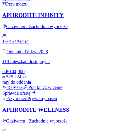
Przy morzu
APHRODITE INFINITY
Gaziveren · Zachodnie wybrzeże
1+0
1+1
2+1
+
1
Oddanie: IV kw. 2028
119 mieszkań dostępnych
od
£104,900
≈
525 224 zł
raty do oddania
Raty 0%
Pod klucz w cenie
Sprawdź ofertę
Przy morzu
Prywatny basen
APHRODITE WELLNESS
Gaziveren · Zachodnie wybrzeże