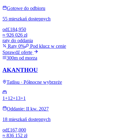
Gotowe do odbioru
55 mieszkań dostępnych
od
£184,950
≈
926 026 zł
raty do oddania
Raty 0%
Pod klucz w cenie
Sprawdź ofertę
300m od morza
AKANTHOU
Tatlisu · Północne wybrzeże
1+1
2+1
3+1
Oddanie: II kw. 2027
18 mieszkań dostępnych
od
£167,000
≈
836 152 zł