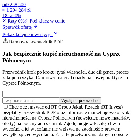
od
£258,500
≈
1 294 284 zł
18 rat 0%
Raty 0%
Pod klucz w cenie
Sprawdź ofertę
Pokaż kolejne inwestycje
Darmowy przewodnik PDF
Jak bezpiecznie kupić nieruchomość na Cyprze
Północnym
Przewodnik krok po kroku: tytuł własności, due diligence, proces
zakupu i ryzyka. Darmowy materiał oparty na naszej praktyce na
Cyprze Północnym.
Wyślij mi przewodnik
Chcę otrzymywać od RT Group Jakub Rzadek (RT Invest)
bezpłatny przewodnik PDF oraz informacje marketingowe o rynku
nieruchomości na Cyprze Północnym (newsletter, nowe materiały,
oferty) na podany adres e-mail. Zgodę mogę w każdej chwili
wycofać, a jej wycofanie nie wpływa na zgodność z prawem
wysyłki sprzed wycofania. Zasady przetwarzania danych opisuje