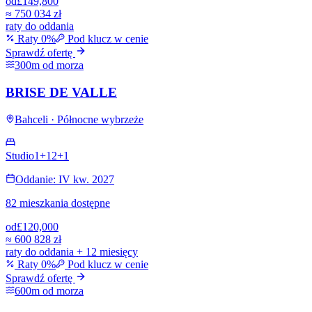
od
£149,800
≈
750 034 zł
raty do oddania
Raty 0%
Pod klucz w cenie
Sprawdź ofertę
300m od morza
BRISE DE VALLE
Bahceli · Północne wybrzeże
Studio
1+1
2+1
Oddanie: IV kw. 2027
82 mieszkania dostępne
od
£120,000
≈
600 828 zł
raty do oddania + 12 miesięcy
Raty 0%
Pod klucz w cenie
Sprawdź ofertę
600m od morza