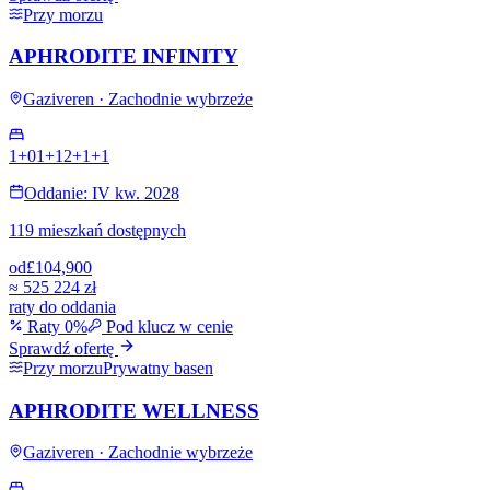
Przy morzu
APHRODITE INFINITY
Gaziveren · Zachodnie wybrzeże
1+0
1+1
2+1
+
1
Oddanie: IV kw. 2028
119 mieszkań dostępnych
od
£104,900
≈
525 224 zł
raty do oddania
Raty 0%
Pod klucz w cenie
Sprawdź ofertę
Przy morzu
Prywatny basen
APHRODITE WELLNESS
Gaziveren · Zachodnie wybrzeże