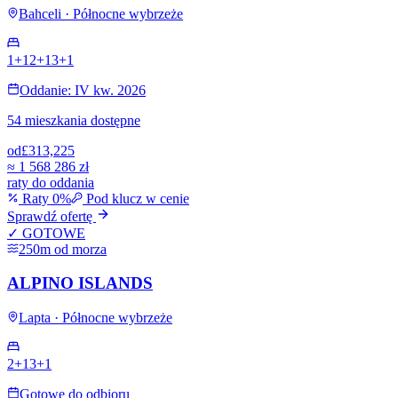
Bahceli · Północne wybrzeże
1+1
2+1
3+1
Oddanie: IV kw. 2026
54 mieszkania dostępne
od
£313,225
≈
1 568 286 zł
raty do oddania
Raty 0%
Pod klucz w cenie
Sprawdź ofertę
✓ GOTOWE
250m od morza
ALPINO ISLANDS
Lapta · Północne wybrzeże
2+1
3+1
Gotowe do odbioru