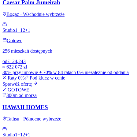
Caesar Palm Jumeirah
Bogaz · Wschodnie wybrzeże
Studio
1+1
2+1
Gotowe
256 mieszkań dostępnych
od
£124,243
≈
622 072 zł
30% przy umowie + 70% w 84 ratach 0% niezależnie od oddania
Raty 0%
Pod klucz w cenie
Sprawdź ofertę
✓ GOTOWE
300m od morza
HAWAII HOMES
Tatlısu · Północne wybrzeże
Studio
1+1
2+1