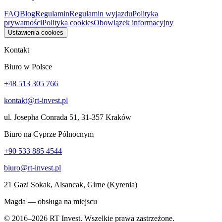
FAQ
Blog
Regulamin
Regulamin wyjazdu
Polityka
prywatności
Polityka cookies
Obowiązek informacyjny
Ustawienia cookies
Kontakt
Biuro w Polsce
+48 513 305 766
kontakt@rt-invest.pl
ul. Josepha Conrada 51, 31-357 Kraków
Biuro na Cyprze Północnym
+90 533 885 4544
biuro@rt-invest.pl
21 Gazi Sokak, Alsancak, Girne (Kyrenia)
Magda — obsługa na miejscu
© 2016–2026 RT Invest. Wszelkie prawa zastrzeżone.