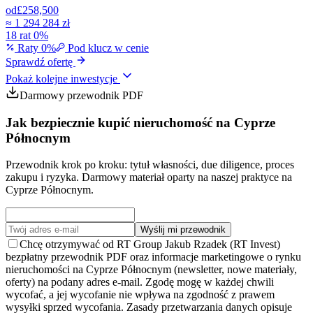
od
£258,500
≈
1 294 284 zł
18 rat 0%
Raty 0%
Pod klucz w cenie
Sprawdź ofertę
Pokaż kolejne inwestycje
Darmowy przewodnik PDF
Jak bezpiecznie kupić nieruchomość na Cyprze
Północnym
Przewodnik krok po kroku: tytuł własności, due diligence, proces
zakupu i ryzyka. Darmowy materiał oparty na naszej praktyce na
Cyprze Północnym.
Wyślij mi przewodnik
Chcę otrzymywać od RT Group Jakub Rzadek (RT Invest)
bezpłatny przewodnik PDF oraz informacje marketingowe o rynku
nieruchomości na Cyprze Północnym (newsletter, nowe materiały,
oferty) na podany adres e-mail. Zgodę mogę w każdej chwili
wycofać, a jej wycofanie nie wpływa na zgodność z prawem
wysyłki sprzed wycofania. Zasady przetwarzania danych opisuje