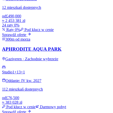
12 mieszkań dostępnych
od
£490,000
≈
2 453 381 zł
24 raty 0%
Raty 0%
Pod klucz w cenie
Sprawdź ofertę
300m od morza
APHRODITE AQUA PARK
Gaziveren · Zachodnie wybrzeże
Studio
1+1
3+1
Oddanie: IV kw. 2027
112 mieszkań dostępnych
od
£76,500
≈
383 028 zł
Pod klucz w cenie
Darmowy pobyt
Sprawdź ofertę