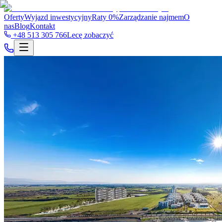
Oferty
Wyjazd inwestycyjny
Raty 0%
Zarządzanie najmem
O
nas
Blog
Kontakt
+48 513 305 766
Lecę zobaczyć