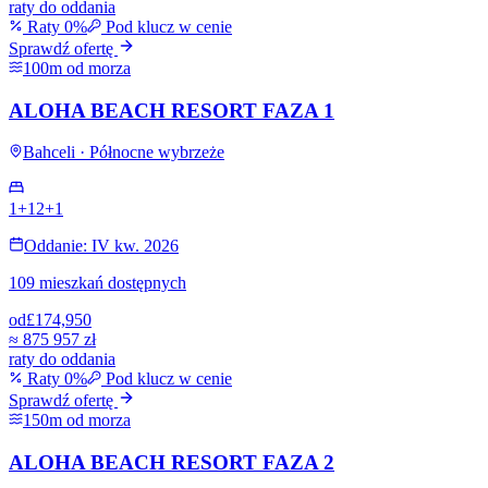
raty do oddania
Raty 0%
Pod klucz w cenie
Sprawdź ofertę
100m od morza
ALOHA BEACH RESORT FAZA 1
Bahceli · Północne wybrzeże
1+1
2+1
Oddanie: IV kw. 2026
109 mieszkań dostępnych
od
£174,950
≈
875 957 zł
raty do oddania
Raty 0%
Pod klucz w cenie
Sprawdź ofertę
150m od morza
ALOHA BEACH RESORT FAZA 2