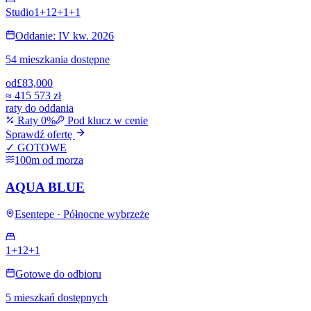
Studio
1+1
2+1
+
1
Oddanie: IV kw. 2026
54 mieszkania dostępne
od
£83,000
≈
415 573 zł
raty do oddania
Raty 0%
Pod klucz w cenie
Sprawdź ofertę
✓ GOTOWE
100m od morza
AQUA BLUE
Esentepe · Północne wybrzeże
1+1
2+1
Gotowe do odbioru
5 mieszkań dostępnych