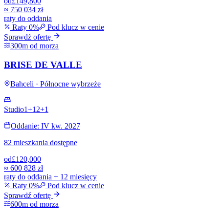
od
£149,800
≈
750 034 zł
raty do oddania
Raty 0%
Pod klucz w cenie
Sprawdź ofertę
300m od morza
BRISE DE VALLE
Bahceli · Północne wybrzeże
Studio
1+1
2+1
Oddanie: IV kw. 2027
82 mieszkania dostępne
od
£120,000
≈
600 828 zł
raty do oddania + 12 miesięcy
Raty 0%
Pod klucz w cenie
Sprawdź ofertę
600m od morza