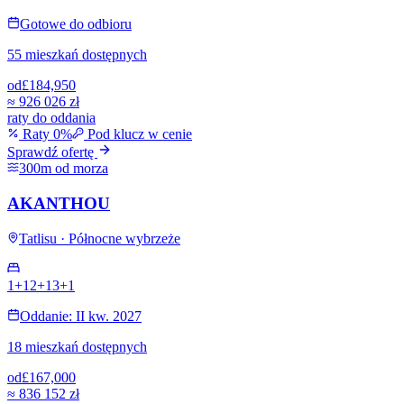
Gotowe do odbioru
55 mieszkań dostępnych
od
£184,950
≈
926 026 zł
raty do oddania
Raty 0%
Pod klucz w cenie
Sprawdź ofertę
300m od morza
AKANTHOU
Tatlisu · Północne wybrzeże
1+1
2+1
3+1
Oddanie: II kw. 2027
18 mieszkań dostępnych
od
£167,000
≈
836 152 zł