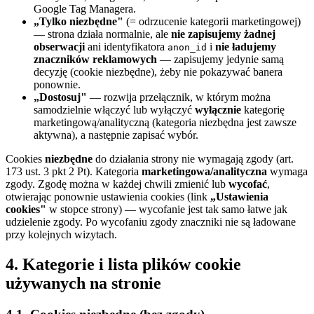
Google Tag Managera.
„Tylko niezbędne"
(= odrzucenie kategorii marketingowej)
— strona działa normalnie, ale
nie zapisujemy żadnej
obserwacji
ani identyfikatora
i
nie ładujemy
anon_id
znaczników reklamowych
— zapisujemy jedynie samą
decyzję (cookie niezbędne), żeby nie pokazywać banera
ponownie.
„Dostosuj"
— rozwija przełącznik, w którym można
samodzielnie włączyć lub wyłączyć
wyłącznie
kategorię
marketingową/analityczną (kategoria niezbędna jest zawsze
aktywna), a następnie zapisać wybór.
Cookies
niezbędne
do działania strony nie wymagają zgody (art.
173 ust. 3 pkt 2 Pt). Kategoria
marketingowa/analityczna
wymaga
zgody. Zgodę można w każdej chwili zmienić lub
wycofać
,
otwierając ponownie ustawienia cookies (link
„Ustawienia
cookies"
w stopce strony) — wycofanie jest tak samo łatwe jak
udzielenie zgody. Po wycofaniu zgody znaczniki nie są ładowane
przy kolejnych wizytach.
4. Kategorie i lista plików cookie
używanych na stronie