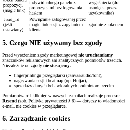
indywidualnego panelu z
wygaśnięcia (do
propozycji
propozycjami bez logowania
usunięcia przez
(magic link)
hasłem
użytkownika)
Powiązanie zalogowanej przez
lead_id
(jeśli
magic link sesji z zapytaniem
zgodnie z tokenem
ustawiany)
klienta
5. Czego NIE używamy bez zgody
Przed wyrażeniem zgody marketingowej
nie uruchamiamy
znaczników reklamowych ani analitycznych podmiotów trzecich.
Niezależnie od zgody
nie stosujemy
:
fingerprintingu przeglądarki (canvas/audio/font),
nagrywania sesji i heatmap (np. Hotjar),
sprzedaży danych behawioralnych podmiotom trzecim.
Pomiar otwarć i kliknięć w naszych e-mailach realizuje procesor
Resend
(zob. Polityka prywatności § 6) — dotyczy to wiadomości
e-mail, nie cookies w przeglądarce.
6. Zarządzanie cookies