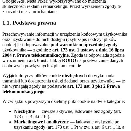
Google Ads, Meta Pixel) wykorzystywane do mierzenia
skuteczności reklam i remarketingu. Przed wyrażeniem zgody te
znaczniki nie są uruchamiane.
1.1. Podstawa prawna
Przechowywanie informacji w urządzeniu końcowym użytkownika
oraz uzyskiwanie do nich dostępu (czyli zapis i odczyt plików
cookie) jest dopuszczalne
pod warunkiem uprzedniej zgody
użytkownika — zgodnie z
art. 173 ust. 1 ustawy z dnia 16 lipca
2004 r. Prawo telekomunikacyjne
. Zgoda ta odpowiada zgodzie
w rozumieniu
art. 6 ust. 1 lit. a RODO
na przetwarzanie danych
osobowych powiązanych z plikami cookie.
Wyjątek dotyczy plików cookie
niezbędnych
do wykonania
transmisji lub dostarczenia usługi żądanej przez użytkownika — te
nie wymagają zgody na podstawie
art. 173 ust. 3 pkt 2 Prawa
telekomunikacyjnego
.
W związku z powyższym dzielimy pliki cookie na dwie kategorie:
Niezbędne
— zawsze aktywne, ładowane bez zgody (art.
173 ust. 3 pkt 2 Pt).
Marketingowe i analityczne
— ładowane wyłącznie po
uzyskaniu zgody (art. 173 ust. 1 Pt w zw. z art. 6 ust. 1 lit. a