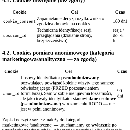
4.1. Cookies niezbędne (bez zgody)
Cookie
Cel
Czas
Zapamiętanie decyzji użytkownika o
180 dni
cookie_consent
zgodzie/odmowie na cookies
Techniczna identyfikacja sesji
sesja /
przeglądania (działanie strony,
do ~8
session_id
bezpieczeństwo)
h
4.2. Cookies pomiaru anonimowego (kategoria
marketingowa/analityczna — za zgodą)
Cookie
Cel
Czas
Losowy identyfikator
pseudonimizowany
pozwalający powiązać kolejne wizyty tego samego
odwiedzającego (PRZED pozostawieniem
90
formularza). Sam w sobie nie ujawnia tożsamości,
anon_id
dni
ale jako trwały identyfikator stanowi
dane osobowe
(pseudonimizowane)
w rozumieniu RODO — nie
jest w pełni anonimowy.
Zapis i odczyt
należy do kategorii
anon_id
marketingowej/analitycznej — uruchamiamy go
wyłącznie po