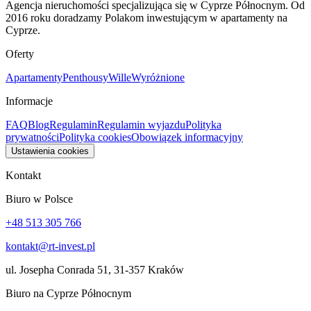
Agencja nieruchomości specjalizująca się w Cyprze Północnym. Od
2016 roku doradzamy Polakom inwestującym w apartamenty na
Cyprze.
Oferty
Apartamenty
Penthousy
Wille
Wyróżnione
Informacje
FAQ
Blog
Regulamin
Regulamin wyjazdu
Polityka
prywatności
Polityka cookies
Obowiązek informacyjny
Ustawienia cookies
Kontakt
Biuro w Polsce
+48 513 305 766
kontakt@rt-invest.pl
ul. Josepha Conrada 51, 31-357 Kraków
Biuro na Cyprze Północnym