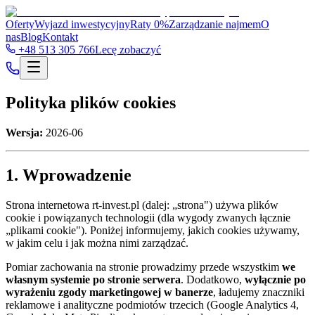
Oferty
Wyjazd inwestycyjny
Raty 0%
Zarządzanie najmem
O
nas
Blog
Kontakt
+48 513 305 766
Lecę zobaczyć
Polityka plików cookies
Wersja:
2026-06
1. Wprowadzenie
Strona internetowa rt-invest.pl (dalej: „strona") używa plików
cookie i powiązanych technologii (dla wygody zwanych łącznie
„plikami cookie"). Poniżej informujemy, jakich cookies używamy,
w jakim celu i jak można nimi zarządzać.
Pomiar zachowania na stronie prowadzimy przede wszystkim
we
własnym systemie po stronie serwera
. Dodatkowo,
wyłącznie po
wyrażeniu zgody marketingowej w banerze
, ładujemy znaczniki
reklamowe i analityczne podmiotów trzecich (Google Analytics 4,