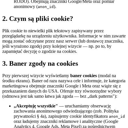
RODO). Obejmują znaczniki Google/Meta oraz pomiar
anonimowy (
).
anon_id
2. Czym są pliki cookie?
Plik cookie to niewielki plik tekstowy zapisywany przez
przeglądarkę na urządzeniu użytkownika. Informacje w nim zawarte
mogą zostać odczytane przez nasz serwer (lub dostawcę znacznika,
jeśli wyrażono zgodę) przy kolejnej wizycie — np. po to, by
zapamiętać decyzję o zgodzie na cookies.
3. Baner zgody na cookies
Przy pierwszej wizycie wyświetlamy
baner cookies
(modal na
środku ekranu). Baner od razu nazywa cele i informuje, że kategoria
marketingowa obejmuje znaczniki Google i Meta oraz wiąże się z
przekazaniem danych do USA. Oferuje trzy równorzędne wybory
(odmowa jest tak samo łatwa jak zgoda — bez „dark patterns"):
„Akceptuję wszystkie"
— uruchamiamy obserwację
zachowania anonimowego odwiedzającego (zob. Polityka
prywatności § 4a), zapisujemy cookie identyfikatora
anon_id
oraz ładujemy znaczniki reklamowe i analityczne (Google
Analytics 4, Google Ads, Meta Pixel) za pośrednictwem