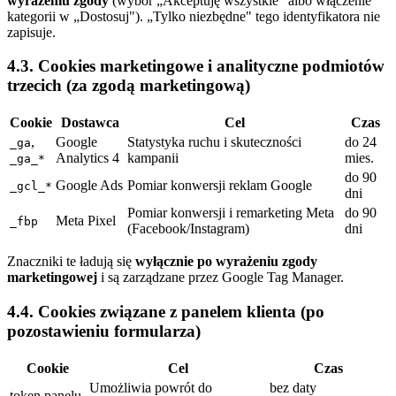
wyrażeniu zgody
(wybór „Akceptuję wszystkie" albo włączenie
kategorii w „Dostosuj"). „Tylko niezbędne" tego identyfikatora nie
zapisuje.
4.3. Cookies marketingowe i analityczne podmiotów
trzecich (za zgodą marketingową)
Cookie
Dostawca
Cel
Czas
,
Google
Statystyka ruchu i skuteczności
do 24
_ga
Analytics 4
kampanii
mies.
_ga_*
do 90
Google Ads
Pomiar konwersji reklam Google
_gcl_*
dni
Pomiar konwersji i remarketing Meta
do 90
Meta Pixel
_fbp
(Facebook/Instagram)
dni
Znaczniki te ładują się
wyłącznie po wyrażeniu zgody
marketingowej
i są zarządzane przez Google Tag Manager.
4.4. Cookies związane z panelem klienta (po
pozostawieniu formularza)
Cookie
Cel
Czas
Umożliwia powrót do
bez daty
token panelu