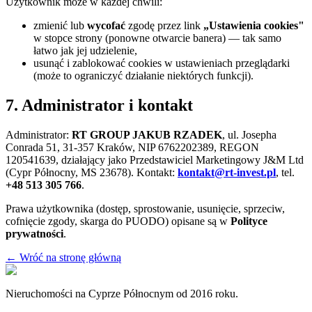
Użytkownik może w każdej chwili:
zmienić lub
wycofać
zgodę przez link
„Ustawienia cookies"
w stopce strony (ponowne otwarcie banera) — tak samo
łatwo jak jej udzielenie,
usunąć i zablokować cookies w ustawieniach przeglądarki
(może to ograniczyć działanie niektórych funkcji).
7. Administrator i kontakt
Administrator:
RT GROUP JAKUB RZADEK
, ul. Josepha
Conrada 51, 31-357 Kraków, NIP 6762202389, REGON
120541639, działający jako Przedstawiciel Marketingowy J&M Ltd
(Cypr Północny, MS 23678). Kontakt:
kontakt@rt-invest.pl
, tel.
+48 513 305 766
.
Prawa użytkownika (dostęp, sprostowanie, usunięcie, sprzeciw,
cofnięcie zgody, skarga do PUODO) opisane są w
Polityce
prywatności
.
← Wróć na stronę główną
Nieruchomości na Cyprze Północnym od 2016 roku.