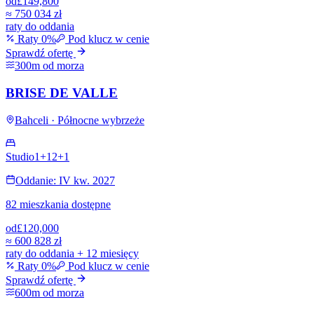
od
£149,800
≈
750 034 zł
raty do oddania
Raty 0%
Pod klucz w cenie
Sprawdź ofertę
300m od morza
BRISE DE VALLE
Bahceli · Północne wybrzeże
Studio
1+1
2+1
Oddanie: IV kw. 2027
82 mieszkania dostępne
od
£120,000
≈
600 828 zł
raty do oddania + 12 miesięcy
Raty 0%
Pod klucz w cenie
Sprawdź ofertę
600m od morza