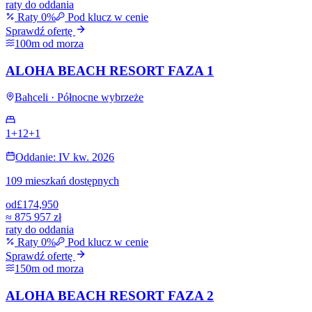
raty do oddania
Raty 0%
Pod klucz w cenie
Sprawdź ofertę
100m od morza
ALOHA BEACH RESORT FAZA 1
Bahceli · Północne wybrzeże
1+1
2+1
Oddanie: IV kw. 2026
109 mieszkań dostępnych
od
£174,950
≈
875 957 zł
raty do oddania
Raty 0%
Pod klucz w cenie
Sprawdź ofertę
150m od morza
ALOHA BEACH RESORT FAZA 2