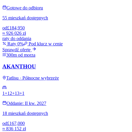
Gotowe do odbioru
55 mieszkań dostępnych
od
£184,950
≈
926 026 zł
raty do oddania
Raty 0%
Pod klucz w cenie
Sprawdź ofertę
300m od morza
AKANTHOU
Tatlisu · Północne wybrzeże
1+1
2+1
3+1
Oddanie: II kw. 2027
18 mieszkań dostępnych
od
£167,000
≈
836 152 zł