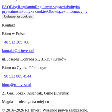
FAQ
Blog
Regulamin
Regulamin wyjazdu
Polityka
prywatności
Polityka cookies
Obowiązek informacyjny
Ustawienia cookies
Kontakt
Biuro w Polsce
+48 513 305 766
kontakt@rt-invest.pl
ul. Josepha Conrada 51, 31-357 Kraków
Biuro na Cyprze Północnym
+90 533 885 4544
biuro@rt-invest.pl
21 Gazi Sokak, Alsancak, Girne (Kyrenia)
Magda — obsługa na miejscu
© 2016–2026 RT Invest. Wszelkie prawa zastrzeżone.