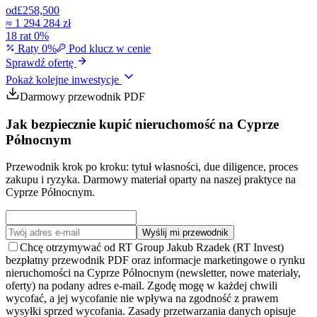
od
£258,500
≈
1 294 284 zł
18 rat 0%
Raty 0%
Pod klucz w cenie
Sprawdź ofertę
Pokaż kolejne inwestycje
Darmowy przewodnik PDF
Jak bezpiecznie kupić nieruchomość na Cyprze
Północnym
Przewodnik krok po kroku: tytuł własności, due diligence, proces
zakupu i ryzyka. Darmowy materiał oparty na naszej praktyce na
Cyprze Północnym.
Wyślij mi przewodnik
Chcę otrzymywać od RT Group Jakub Rzadek (RT Invest)
bezpłatny przewodnik PDF oraz informacje marketingowe o rynku
nieruchomości na Cyprze Północnym (newsletter, nowe materiały,
oferty) na podany adres e-mail. Zgodę mogę w każdej chwili
wycofać, a jej wycofanie nie wpływa na zgodność z prawem
wysyłki sprzed wycofania. Zasady przetwarzania danych opisuje