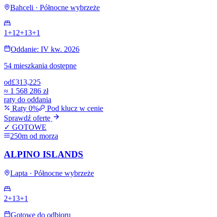
Bahceli · Północne wybrzeże
1+1
2+1
3+1
Oddanie: IV kw. 2026
54 mieszkania dostępne
od
£313,225
≈
1 568 286 zł
raty do oddania
Raty 0%
Pod klucz w cenie
Sprawdź ofertę
✓ GOTOWE
250m od morza
ALPINO ISLANDS
Lapta · Północne wybrzeże
2+1
3+1
Gotowe do odbioru