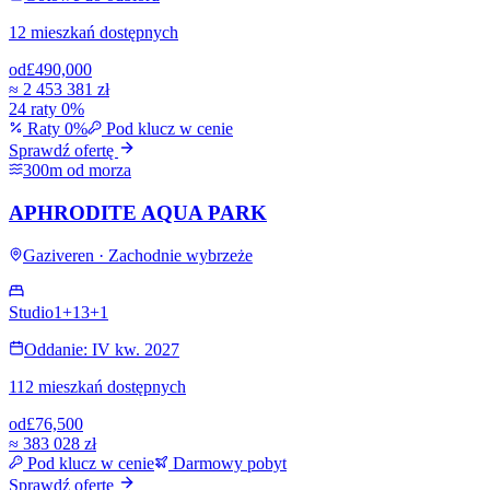
12 mieszkań dostępnych
od
£490,000
≈
2 453 381 zł
24 raty 0%
Raty 0%
Pod klucz w cenie
Sprawdź ofertę
300m od morza
APHRODITE AQUA PARK
Gaziveren · Zachodnie wybrzeże
Studio
1+1
3+1
Oddanie: IV kw. 2027
112 mieszkań dostępnych
od
£76,500
≈
383 028 zł
Pod klucz w cenie
Darmowy pobyt
Sprawdź ofertę