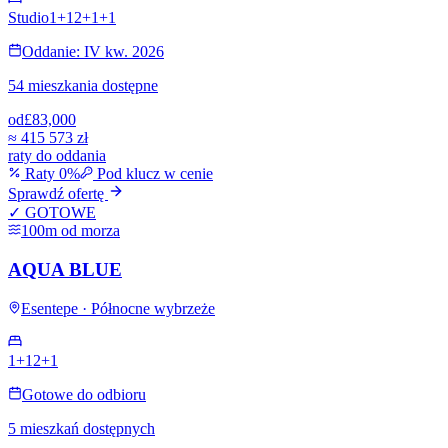
Studio
1+1
2+1
+
1
Oddanie: IV kw. 2026
54 mieszkania dostępne
od
£83,000
≈
415 573 zł
raty do oddania
Raty 0%
Pod klucz w cenie
Sprawdź ofertę
✓ GOTOWE
100m od morza
AQUA BLUE
Esentepe · Północne wybrzeże
1+1
2+1
Gotowe do odbioru
5 mieszkań dostępnych