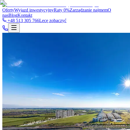
Oferty
Wyjazd inwestycyjny
Raty 0%
Zarządzanie najmem
O
nas
Blog
Kontakt
+48 513 305 766
Lecę zobaczyć