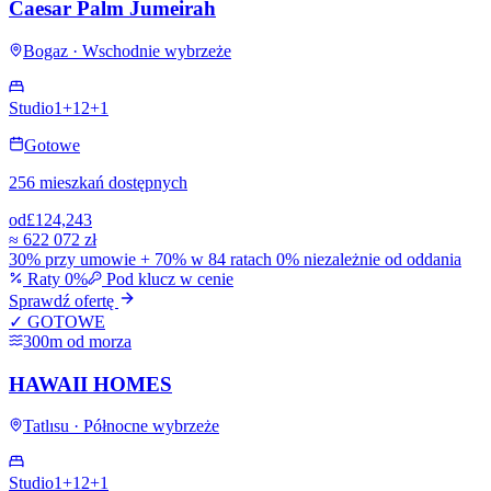
Caesar Palm Jumeirah
Bogaz · Wschodnie wybrzeże
Studio
1+1
2+1
Gotowe
256 mieszkań dostępnych
od
£124,243
≈
622 072 zł
30% przy umowie + 70% w 84 ratach 0% niezależnie od oddania
Raty 0%
Pod klucz w cenie
Sprawdź ofertę
✓ GOTOWE
300m od morza
HAWAII HOMES
Tatlısu · Północne wybrzeże
Studio
1+1
2+1