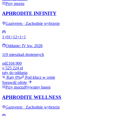
Przy morzu
APHRODITE INFINITY
Gaziveren · Zachodnie wybrzeże
1+0
1+1
2+1
+
1
Oddanie: IV kw. 2028
119 mieszkań dostępnych
od
£104,900
≈
525 224 zł
raty do oddania
Raty 0%
Pod klucz w cenie
Sprawdź ofertę
Przy morzu
Prywatny basen
APHRODITE WELLNESS
Gaziveren · Zachodnie wybrzeże