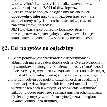
w szczególności z inwestycjami realizowanymi przez
współpracujących z J&M Ltd deweloperów.
Uczestnictwo w pobycie na oględziny ma charakter
dobrowolny, informacyjny i niezobowiązujący
– nie
stanowi oferty nabycia nieruchomości ani zaproszenia do
zawarcia umowy sprzedaży.
J&M Ltd działa jako pośrednik kojarzący strony –
deweloperów oraz potencjalnych nabywców – i nie jest
stroną jakichkolwiek umów sprzedaży nieruchomości.
§2. Cel pobytów na oględziny
Celem pobytów jest przedstawienie uczestnikom: a)
aktualnych inwestycji deweloperskich na Cyprze Północnym,
b) warunków lokalnego rynku nieruchomości, c) możliwości
inwestycyjnych, wynajmu i zarządzania nieruchomościami, d)
infrastruktury, lokalnych udogodnień i stylu życia w regionie.
Program pobytu obejmuje w szczególności: a) spotkania i
prezentacje z deweloperami lub ich przedstawicielami, b)
wizyty na terenach inwestycji, c) omówienie warunków
zakupu, procesu prawnego i zarządzania nieruchomościami,
d) elementy turystyczno-informacyjne (poznanie regionu,
lokalnej kultury, infrastruktury).