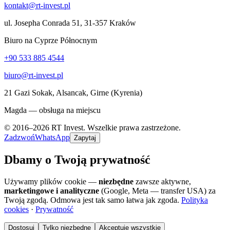
kontakt@rt-invest.pl
ul. Josepha Conrada 51, 31-357 Kraków
Biuro na Cyprze Północnym
+90 533 885 4544
biuro@rt-invest.pl
21 Gazi Sokak, Alsancak, Girne (Kyrenia)
Magda — obsługa na miejscu
© 2016–2026 RT Invest. Wszelkie prawa zastrzeżone.
Zadzwoń
WhatsApp
Zapytaj
Dbamy o Twoją prywatność
Używamy plików cookie —
niezbędne
zawsze aktywne,
marketingowe i analityczne
(Google, Meta — transfer USA) za
Twoją zgodą. Odmowa jest tak samo łatwa jak zgoda.
Polityka
cookies
·
Prywatność
Dostosuj
Tylko niezbędne
Akceptuję wszystkie