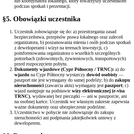
lub koordynatora lokalnego, który towarzyszy uczestnikom
podczas spotkań i prezentacji.
§5. Obowiązki uczestnika
Uczestnik zobowiązuje się do: a) przestrzegania zasad
bezpieczeństwa, przepisów prawa lokalnego oraz zaleceń
organizatora, b) poszanowania mienia i osób podczas spotkań
z deweloperami i wizyt na terenach inwestycji, c)
poinformowania organizatora o wszelkich szczególnych
potrzebach (zdrowotnych, żywieniowych, transportowych)
przed rozpoczęciem pobytu.
Dokumenty wjazdowe (Cypr Północny / TRNC):
a) do
wjazdu
na Cypr Północny wystarczy
dowód osobisty
—
paszport nie jest wymagany do samej podróży; b) do
zakupu
nieruchomości
(zawarcia aktu) wymagany jest
paszport
; c)
wjazd następuje na podstawie
wizy elektronicznej (e-visa
TRNC)
, wydawanej bez pieczątki — ani w paszporcie, ani
na osobnej kartce. Uczestnik we własnym zakresie zapewnia
ważne dokumenty oraz ubezpieczenie podróżne.
Uczestnictwo w pobycie nie zobowiązuje do zakupu
nieruchomości ani podpisania jakiejkolwiek umowy z
deweloperem.