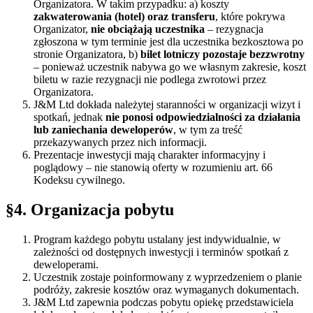
Organizatora. W takim przypadku: a) koszty
zakwaterowania (hotel) oraz transferu
, które pokrywa
Organizator,
nie obciążają uczestnika
– rezygnacja
zgłoszona w tym terminie jest dla uczestnika bezkosztowa po
stronie Organizatora, b)
bilet lotniczy pozostaje bezzwrotny
– ponieważ uczestnik nabywa go we własnym zakresie, koszt
biletu w razie rezygnacji nie podlega zwrotowi przez
Organizatora.
J&M Ltd dokłada należytej staranności w organizacji wizyt i
spotkań, jednak
nie ponosi odpowiedzialności za działania
lub zaniechania deweloperów
, w tym za treść
przekazywanych przez nich informacji.
Prezentacje inwestycji mają charakter informacyjny i
poglądowy – nie stanowią oferty w rozumieniu art. 66
Kodeksu cywilnego.
§4. Organizacja pobytu
Program każdego pobytu ustalany jest indywidualnie, w
zależności od dostępnych inwestycji i terminów spotkań z
deweloperami.
Uczestnik zostaje poinformowany z wyprzedzeniem o planie
podróży, zakresie kosztów oraz wymaganych dokumentach.
J&M Ltd zapewnia podczas pobytu opiekę przedstawiciela