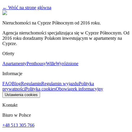
← Wróć na stronę główną
Nieruchomości na Cyprze Północnym od 2016 roku.
Agencja nieruchomości specjalizująca się w Cyprze Północnym. Od
2016 roku doradzamy Polakom inwestującym w apartamenty na
Cyprze.
Oferty
Apartamenty
Penthousy
Wille
Wyróżnione
Informacje
FAQ
Blog
Regulamin
Regulamin wyjazdu
Polityka
prywatności
Polityka cookies
Obowiązek informacyjny
Ustawienia cookies
Kontakt
Biuro w Polsce
+48 513 305 766