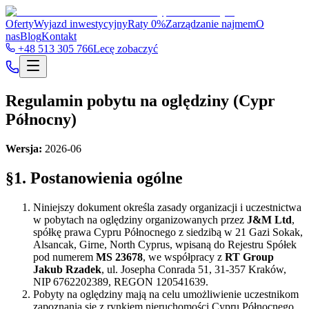
Oferty
Wyjazd inwestycyjny
Raty 0%
Zarządzanie najmem
O
nas
Blog
Kontakt
+48 513 305 766
Lecę zobaczyć
Regulamin pobytu na oględziny (Cypr
Północny)
Wersja:
2026-06
§1. Postanowienia ogólne
Niniejszy dokument określa zasady organizacji i uczestnictwa
w pobytach na oględziny organizowanych przez
J&M Ltd
,
spółkę prawa Cypru Północnego z siedzibą w 21 Gazi Sokak,
Alsancak, Girne, North Cyprus, wpisaną do Rejestru Spółek
pod numerem
MS 23678
, we współpracy z
RT Group
Jakub Rzadek
, ul. Josepha Conrada 51, 31-357 Kraków,
NIP 6762202389, REGON 120541639.
Pobyty na oględziny mają na celu umożliwienie uczestnikom
zapoznania się z rynkiem nieruchomości Cypru Północnego,