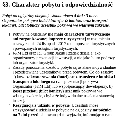
§3. Charakter pobytu i odpowiedzialność
Pobyt na oględziny obejmuje standardowo
4 dni / 3 noce
.
Organizator pokrywa
hotel i transfer (z lotniska oraz transport
lokalny)
;
bilet lotniczy uczestnik pokrywa we własnym zakresie
.
Pobyty na oględziny
nie mają charakteru turystycznego
ani zorganizowanej imprezy turystycznej
w rozumieniu
ustawy z dnia 24 listopada 2017 r. o imprezach turystycznych
i powiązanych usługach turystycznych.
J&M Ltd oraz RT Group Jakub Rzadek działają jako
organizatorzy prezentacji inwestycji, a nie jako biuro podróży
lub organizator turystyki.
Zasady ponoszenia kosztów pobytu są ustalane indywidualnie
i przedstawiane uczestnikowi przed pobytem. Co do zasady:
a) koszt
zakwaterowania (hotel) oraz transferu z lotniska i
transportu lokalnego
na czas prezentacji pokrywa
Organizator (J&M Ltd) lub współpracujący deweloperzy, b)
koszt przelotu (bilet lotniczy)
uczestnik pokrywa we
własnym zakresie, chyba że indywidualne ustalenia stanowią
inaczej.
Rezygnacja z udziału w pobycie.
Uczestnik może
zrezygnować z udziału w pobycie na oględziny
najpóźniej
na 7 dni przed
planowaną datą wyjazdu, informując o tym