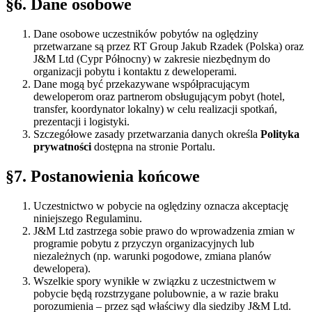
§6. Dane osobowe
Dane osobowe uczestników pobytów na oględziny
przetwarzane są przez RT Group Jakub Rzadek (Polska) oraz
J&M Ltd (Cypr Północny) w zakresie niezbędnym do
organizacji pobytu i kontaktu z deweloperami.
Dane mogą być przekazywane współpracującym
deweloperom oraz partnerom obsługującym pobyt (hotel,
transfer, koordynator lokalny) w celu realizacji spotkań,
prezentacji i logistyki.
Szczegółowe zasady przetwarzania danych określa
Polityka
prywatności
dostępna na stronie Portalu.
§7. Postanowienia końcowe
Uczestnictwo w pobycie na oględziny oznacza akceptację
niniejszego Regulaminu.
J&M Ltd zastrzega sobie prawo do wprowadzenia zmian w
programie pobytu z przyczyn organizacyjnych lub
niezależnych (np. warunki pogodowe, zmiana planów
dewelopera).
Wszelkie spory wynikłe w związku z uczestnictwem w
pobycie będą rozstrzygane polubownie, a w razie braku
porozumienia – przez sąd właściwy dla siedziby J&M Ltd.