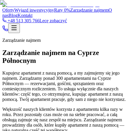
Oferty
Wyjazd inwestycyjny
Raty 0%
Zarządzanie najmem
O
nas
Blog
Kontakt
+48 513 305 766
Lecę zobaczyć
Zarządzanie najmem
Zarządzanie najmem na Cyprze
Północnym
Kupujesz apartament z naszą pomocą, a my zajmujemy się jego
najmem. Zarządzamy ponad 300 apartamentami na Cyprze
Północnym — rezerwacjami, gośćmi, sprzątaniem oraz
comiesięcznym rozliczeniem. To usługa wyłącznie dla naszych
klientów: część tego, co otrzymujesz, kupując apartament z naszą
pomocą. Twój apartament pracuje, gdy sam z niego nie korzystasz.
Większość naszych klientów korzysta z apartamentu kilka razy w
roku. Przez pozostały czas może on na siebie pracować, a całą
obsługą zajmuje się nasz zespół na miejscu. Zarządzanie najmem
prowadzimy dla osób, które kupiły apartament z naszą pomocą —
jako naturalną część tej współpracy.