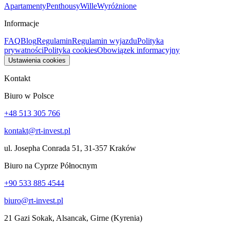
Apartamenty
Penthousy
Wille
Wyróżnione
Informacje
FAQ
Blog
Regulamin
Regulamin wyjazdu
Polityka
prywatności
Polityka cookies
Obowiązek informacyjny
Ustawienia cookies
Kontakt
Biuro w Polsce
+48 513 305 766
kontakt@rt-invest.pl
ul. Josepha Conrada 51, 31-357 Kraków
Biuro na Cyprze Północnym
+90 533 885 4544
biuro@rt-invest.pl
21 Gazi Sokak, Alsancak, Girne (Kyrenia)