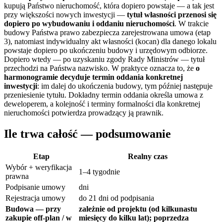
kupują Państwo nieruchomość, która dopiero powstaje — a tak jest
przy większości nowych inwestycji —
tytuł własności przenosi się
dopiero po wybudowaniu i oddaniu nieruchomości
. W trakcie
budowy Państwa prawo zabezpiecza zarejestrowana umowa (etap
3), natomiast indywidualny akt własności (kocan) dla danego lokalu
powstaje dopiero po ukończeniu budowy i urzędowym odbiorze.
Dopiero wtedy — po uzyskaniu zgody Rady Ministrów — tytuł
przechodzi na Państwa nazwisko. W praktyce oznacza to, że
o
harmonogramie decyduje termin oddania konkretnej
inwestycji
: im dalej do ukończenia budowy, tym później następuje
przeniesienie tytułu. Dokładny termin oddania określa umowa z
deweloperem, a kolejność i terminy formalności dla konkretnej
nieruchomości potwierdza prowadzący ją prawnik.
Ile trwa całość — podsumowanie
Etap
Realny czas
Wybór + weryfikacja
1–4 tygodnie
prawna
Podpisanie umowy
dni
Rejestracja umowy
do 21 dni od podpisania
Budowa — przy
zależnie od projektu (od kilkunastu
zakupie off-plan / w
miesięcy do kilku lat); poprzedza