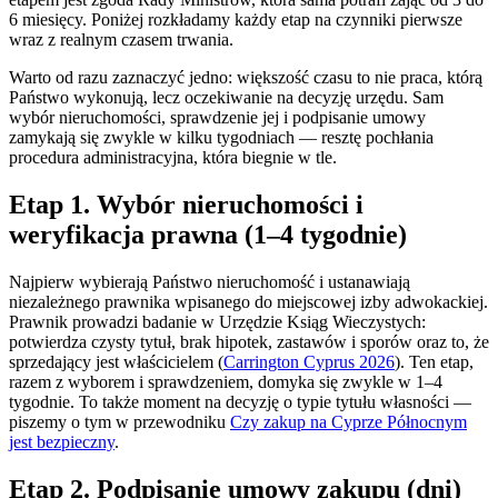
6 miesięcy. Poniżej rozkładamy każdy etap na czynniki pierwsze
wraz z realnym czasem trwania.
Warto od razu zaznaczyć jedno: większość czasu to nie praca, którą
Państwo wykonują, lecz oczekiwanie na decyzję urzędu. Sam
wybór nieruchomości, sprawdzenie jej i podpisanie umowy
zamykają się zwykle w kilku tygodniach — resztę pochłania
procedura administracyjna, która biegnie w tle.
Etap 1. Wybór nieruchomości i
weryfikacja prawna (1–4 tygodnie)
Najpierw wybierają Państwo nieruchomość i ustanawiają
niezależnego prawnika wpisanego do miejscowej izby adwokackiej.
Prawnik prowadzi badanie w Urzędzie Ksiąg Wieczystych:
potwierdza czysty tytuł, brak hipotek, zastawów i sporów oraz to, że
sprzedający jest właścicielem (
Carrington Cyprus 2026
). Ten etap,
razem z wyborem i sprawdzeniem, domyka się zwykle w 1–4
tygodnie. To także moment na decyzję o typie tytułu własności —
piszemy o tym w przewodniku
Czy zakup na Cyprze Północnym
jest bezpieczny
.
Etap 2. Podpisanie umowy zakupu (dni)