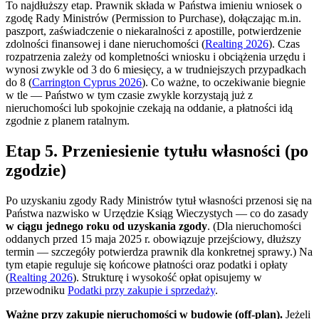
To najdłuższy etap. Prawnik składa w Państwa imieniu wniosek o
zgodę Rady Ministrów (Permission to Purchase), dołączając m.in.
paszport, zaświadczenie o niekaralności z apostille, potwierdzenie
zdolności finansowej i dane nieruchomości (
Realting 2026
). Czas
rozpatrzenia zależy od kompletności wniosku i obciążenia urzędu i
wynosi zwykle od 3 do 6 miesięcy, a w trudniejszych przypadkach
do 8 (
Carrington Cyprus 2026
). Co ważne, to oczekiwanie biegnie
w tle — Państwo w tym czasie zwykle korzystają już z
nieruchomości lub spokojnie czekają na oddanie, a płatności idą
zgodnie z planem ratalnym.
Etap 5. Przeniesienie tytułu własności (po
zgodzie)
Po uzyskaniu zgody Rady Ministrów tytuł własności przenosi się na
Państwa nazwisko w Urzędzie Ksiąg Wieczystych — co do zasady
w ciągu jednego roku od uzyskania zgody
. (Dla nieruchomości
oddanych przed 15 maja 2025 r. obowiązuje przejściowy, dłuższy
termin — szczegóły potwierdza prawnik dla konkretnej sprawy.) Na
tym etapie reguluje się końcowe płatności oraz podatki i opłaty
(
Realting 2026
). Strukturę i wysokość opłat opisujemy w
przewodniku
Podatki przy zakupie i sprzedaży
.
Ważne przy zakupie nieruchomości w budowie (off-plan).
Jeżeli