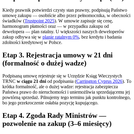
Kiedy prawnik potwierdzi czysty stan prawny, podpisują Państwo
umowę zakupu — osobiście albo przez pełnomocnika, w obecności
świadków (
Trustpoint 2025
). W umowie zapisuje się cenę,
harmonogram płatności oraz — w przypadku zakupu od
dewelopera — plan ratalny. U większości naszych deweloperów
zakup odbywa się w
planie ratalnym 0%
, bez kredytu i badania
zdolności kredytowej w Polsce.
Etap 3. Rejestracja umowy w 21 dni
(formalność o dużej wadze)
Podpisaną umowę rejestruje się w Urzędzie Ksiąg Wieczystych
TRNC
w ciągu 21 dni
od podpisania (
Carrington Cyprus 2026
). To
krótka formalność, ale o dużej wadze: rejestracja zabezpiecza
Państwa prawo do nieruchomości i uniemożliwia sprzedającemu jej
powtórną sprzedaż. Pilnujemy tego terminu jak punktu kontrolnego,
bo jego przekroczenie osłabia pozycję kupującego.
Etap 4. Zgoda Rady Ministrów —
pozwolenie na zakup (3–6 miesięcy)