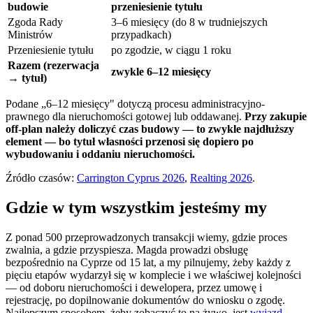
budowie
przeniesienie tytułu
Zgoda Rady
3–6 miesięcy (do 8 w trudniejszych
Ministrów
przypadkach)
Przeniesienie tytułu
po zgodzie, w ciągu 1 roku
Razem (rezerwacja
zwykle 6–12 miesięcy
→ tytuł)
Podane „6–12 miesięcy" dotyczą procesu administracyjno-
prawnego dla nieruchomości gotowej lub oddawanej.
Przy zakupie
off-plan należy doliczyć czas budowy — to zwykle najdłuższy
element — bo tytuł własności przenosi się dopiero po
wybudowaniu i oddaniu nieruchomości.
Źródło czasów:
Carrington Cyprus 2026
,
Realting 2026
.
Gdzie w tym wszystkim jesteśmy my
Z ponad 500 przeprowadzonych transakcji wiemy, gdzie proces
zwalnia, a gdzie przyspiesza. Magda prowadzi obsługę
bezpośrednio na Cyprze od 15 lat, a my pilnujemy, żeby każdy z
pięciu etapów wydarzył się w komplecie i we właściwej kolejności
— od doboru nieruchomości i dewelopera, przez umowę i
rejestrację, po dopilnowanie dokumentów do wniosku o zgodę.
Najlepszym sposobem, żeby zobaczyć to na żywo, jest
wyjazd