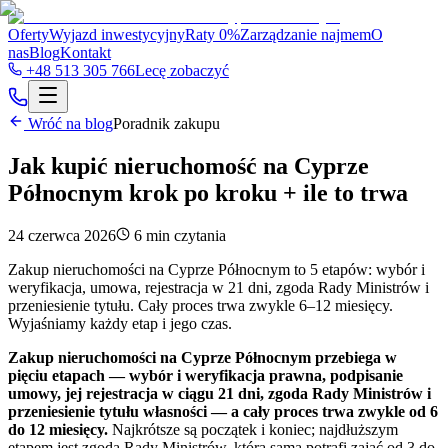
Oferty
Wyjazd inwestycyjny
Raty 0%
Zarządzanie najmem
O
nas
Blog
Kontakt
+48 513 305 766
Lecę zobaczyć
Wróć na blog
Poradnik zakupu
Jak kupić nieruchomość na Cyprze
Północnym krok po kroku + ile to trwa
24 czerwca 2026
6
min czytania
Zakup nieruchomości na Cyprze Północnym to 5 etapów: wybór i
weryfikacja, umowa, rejestracja w 21 dni, zgoda Rady Ministrów i
przeniesienie tytułu. Cały proces trwa zwykle 6–12 miesięcy.
Wyjaśniamy każdy etap i jego czas.
Zakup nieruchomości na Cyprze Północnym przebiega w
pięciu etapach — wybór i weryfikacja prawna, podpisanie
umowy, jej rejestracja w ciągu 21 dni, zgoda Rady Ministrów i
przeniesienie tytułu własności — a cały proces trwa zwykle od 6
do 12 miesięcy.
Najkrótsze są początek i koniec; najdłuższym
etapem jest zgoda Rady Ministrów, która sama potrafi zająć od 3 do