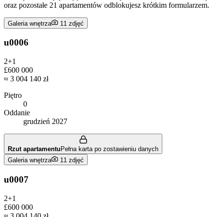
oraz pozostałe 21 apartamentów odblokujesz krótkim formularzem.
Galeria wnętrza
11
zdjęć
u0006
2+1
£600 000
≈
3 004 140 zł
Piętro
0
Oddanie
grudzień 2027
Rzut apartamentu
Pełna karta po zostawieniu danych
Galeria wnętrza
11
zdjęć
u0007
2+1
£600 000
≈
3 004 140 zł