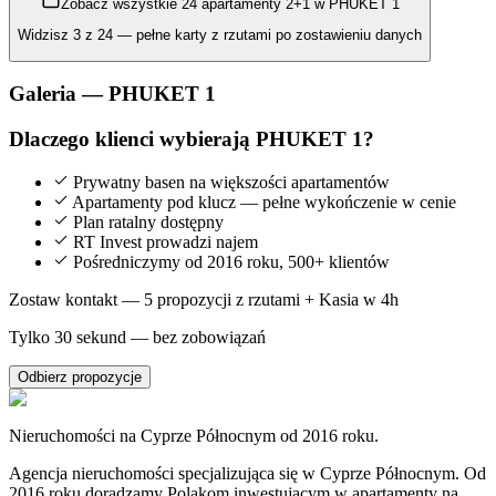
Zobacz wszystkie
24
apartamenty
2+1
w
PHUKET 1
Widzisz
3
z
24
— pełne karty z rzutami po zostawieniu danych
Galeria —
PHUKET 1
Dlaczego klienci wybierają
PHUKET 1
?
Prywatny basen na większości
apartamentów
Apartamenty
pod klucz — pełne wykończenie w cenie
Plan ratalny dostępny
RT Invest prowadzi najem
Pośredniczymy od 2016 roku, 500+ klientów
Zostaw kontakt — 5 propozycji z rzutami + Kasia w 4h
Tylko 30 sekund — bez zobowiązań
Odbierz propozycje
Nieruchomości na Cyprze Północnym od 2016 roku.
Agencja nieruchomości specjalizująca się w Cyprze Północnym. Od
2016 roku doradzamy Polakom inwestującym w apartamenty na