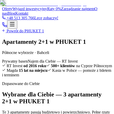
Oferty
Wyjazd inwestycyjny
Raty 0%
Zarządzanie najmem
O
nas
Blog
Kontakt
+48 513 305 766
Lecę zobaczyć
Powrót do
PHUKET 1
Apartamenty
2+1
w
PHUKET 1
Północne wybrzeże · Bahceli
Prywatny basen
Najem dla Ciebie — RT Invest
RT Invest
od 2016 roku
500+ klientów
na Cyprze Północnym
Magda
15 lat na miejscu
Kasia w Polsce — pomoże z biletem
i terminem
Dopasowane do Ciebie
Wybrane dla Ciebie — 3 apartamenty
2+1 w PHUKET 1
Te 3 apartamenty pasują budżetowo i powierzchniowo. Pełne rzuty