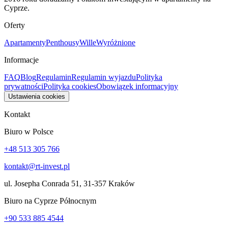
Cyprze.
Oferty
Apartamenty
Penthousy
Wille
Wyróżnione
Informacje
FAQ
Blog
Regulamin
Regulamin wyjazdu
Polityka
prywatności
Polityka cookies
Obowiązek informacyjny
Ustawienia cookies
Kontakt
Biuro w Polsce
+48 513 305 766
kontakt@rt-invest.pl
ul. Josepha Conrada 51, 31-357 Kraków
Biuro na Cyprze Północnym
+90 533 885 4544