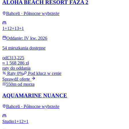
ALOHA BEACH RESORT FAZA 2
Bahceli · Północne wybrzeże
1+1
2+1
3+1
Oddanie: IV kw. 2026
54 mieszkania dostępne
od
£313,225
≈
1 568 286 zł
raty do oddania
Raty 0%
Pod klucz w cenie
Sprawdź ofertę
550m od morza
AQUAMARINE NUANCE
Bahceli · Północne wybrzeże
Studio
1+1
2+1