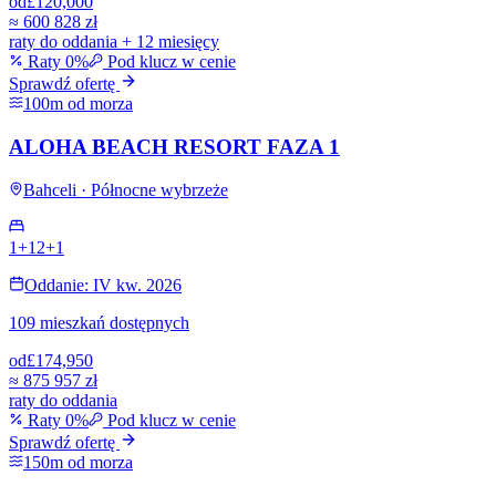
od
£120,000
≈
600 828 zł
raty do oddania + 12 miesięcy
Raty 0%
Pod klucz w cenie
Sprawdź ofertę
100m od morza
ALOHA BEACH RESORT FAZA 1
Bahceli · Północne wybrzeże
1+1
2+1
Oddanie: IV kw. 2026
109 mieszkań dostępnych
od
£174,950
≈
875 957 zł
raty do oddania
Raty 0%
Pod klucz w cenie
Sprawdź ofertę
150m od morza