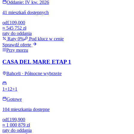
Oddanie: IV kw. 2026
41 mieszkań dostępnych
od
£109,000
≈
545 752 zł
raty do oddania
Raty 0%
Pod klucz w cenie
Sprawdź ofertę
Przy morzu
CASA DEL MARE ETAP 1
Bahceli · Północne wybrzeże
1+1
2+1
Gotowe
104 mieszkania dostępne
od
£199,900
≈
1 000 879 zł
raty do oddania