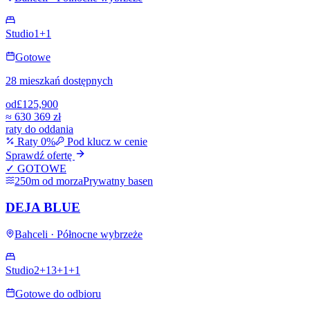
Studio
1+1
Gotowe
28 mieszkań dostępnych
od
£125,900
≈
630 369 zł
raty do oddania
Raty 0%
Pod klucz w cenie
Sprawdź ofertę
✓ GOTOWE
250m od morza
Prywatny basen
DEJA BLUE
Bahceli · Północne wybrzeże
Studio
2+1
3+1
+
1
Gotowe do odbioru