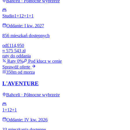
Bahceli · Północne wybrzeże
Studio
1+1
2+1
+
1
Oddanie: I kw. 2027
856 mieszkań dostępnych
od
£114,950
≈
575 543 zł
raty do oddania
Raty 0%
Pod klucz w cenie
Sprawdź ofertę
350m od morza
L'AVENTURE
Bahceli · Północne wybrzeże
1+1
2+1
Oddanie: IV kw. 2026
33 mieszkania dostępne