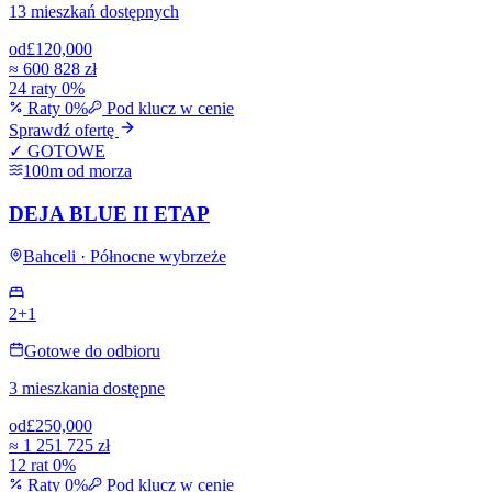
13 mieszkań dostępnych
od
£120,000
≈
600 828 zł
24 raty 0%
Raty 0%
Pod klucz w cenie
Sprawdź ofertę
✓ GOTOWE
100m od morza
DEJA BLUE II ETAP
Bahceli · Północne wybrzeże
2+1
Gotowe do odbioru
3 mieszkania dostępne
od
£250,000
≈
1 251 725 zł
12 rat 0%
Raty 0%
Pod klucz w cenie