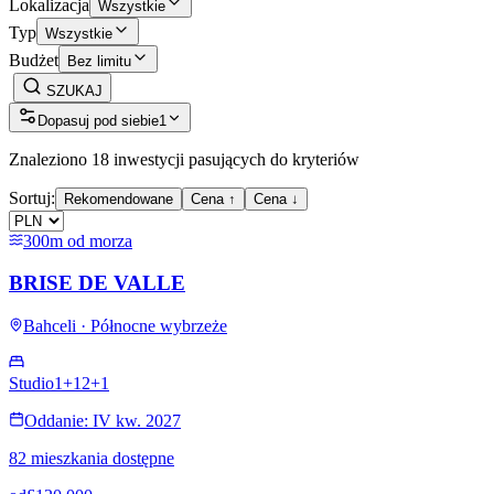
Lokalizacja
Wszystkie
Typ
Wszystkie
Budżet
Bez limitu
SZUKAJ
Dopasuj pod siebie
1
Znaleziono 18 inwestycji pasujących do kryteriów
Sortuj:
Rekomendowane
Cena ↑
Cena ↓
300m od morza
BRISE DE VALLE
Bahceli · Północne wybrzeże
Studio
1+1
2+1
Oddanie: IV kw. 2027
82 mieszkania dostępne