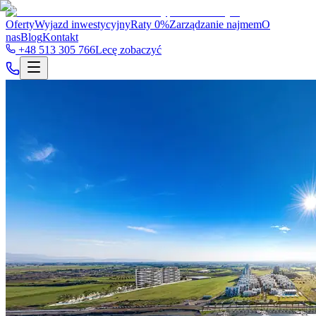
Oferty
Wyjazd inwestycyjny
Raty 0%
Zarządzanie najmem
O
nas
Blog
Kontakt
+48 513 305 766
Lecę zobaczyć