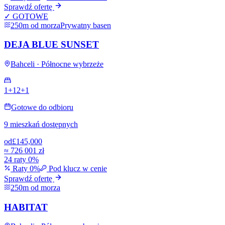
Sprawdź ofertę
✓ GOTOWE
250m od morza
Prywatny basen
DEJA BLUE SUNSET
Bahceli · Północne wybrzeże
1+1
2+1
Gotowe do odbioru
9 mieszkań dostępnych
od
£145,000
≈
726 001 zł
24 raty 0%
Raty 0%
Pod klucz w cenie
Sprawdź ofertę
250m od morza
HABITAT