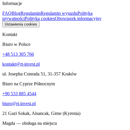
Informacje
FAQ
Blog
Regulamin
Regulamin wyjazdu
Polityka
prywatności
Polityka cookies
Obowiązek informacyjny
Ustawienia cookies
Kontakt
Biuro w Polsce
+48 513 305 766
kontakt@rt-invest.pl
ul. Josepha Conrada 51, 31-357 Kraków
Biuro na Cyprze Północnym
+90 533 885 4544
biuro@rt-invest.pl
21 Gazi Sokak, Alsancak, Girne (Kyrenia)
Magda — obsługa na miejscu