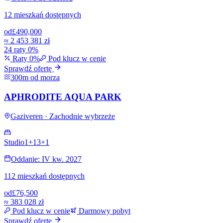
12 mieszkań dostępnych
od
£490,000
≈
2 453 381 zł
24 raty 0%
Raty 0%
Pod klucz w cenie
Sprawdź ofertę
300m od morza
APHRODITE AQUA PARK
Gaziveren · Zachodnie wybrzeże
Studio
1+1
3+1
Oddanie: IV kw. 2027
112 mieszkań dostępnych
od
£76,500
≈
383 028 zł
Pod klucz w cenie
Darmowy pobyt
Sprawdź ofertę