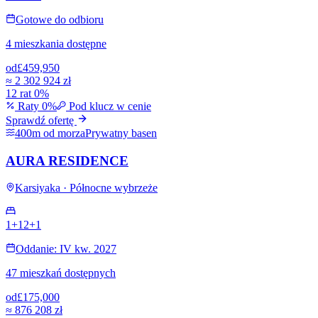
Gotowe do odbioru
4 mieszkania dostępne
od
£459,950
≈
2 302 924 zł
12 rat 0%
Raty 0%
Pod klucz w cenie
Sprawdź ofertę
400m od morza
Prywatny basen
AURA RESIDENCE
Karsiyaka · Północne wybrzeże
1+1
2+1
Oddanie: IV kw. 2027
47 mieszkań dostępnych
od
£175,000
≈
876 208 zł