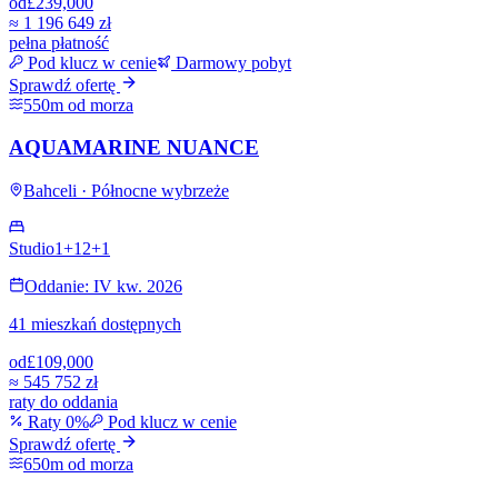
od
£239,000
≈
1 196 649 zł
pełna płatność
Pod klucz w cenie
Darmowy pobyt
Sprawdź ofertę
550m od morza
AQUAMARINE NUANCE
Bahceli · Północne wybrzeże
Studio
1+1
2+1
Oddanie: IV kw. 2026
41 mieszkań dostępnych
od
£109,000
≈
545 752 zł
raty do oddania
Raty 0%
Pod klucz w cenie
Sprawdź ofertę
650m od morza