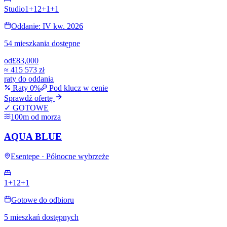
Studio
1+1
2+1
+
1
Oddanie: IV kw. 2026
54 mieszkania dostępne
od
£83,000
≈
415 573 zł
raty do oddania
Raty 0%
Pod klucz w cenie
Sprawdź ofertę
✓ GOTOWE
100m od morza
AQUA BLUE
Esentepe · Północne wybrzeże
1+1
2+1
Gotowe do odbioru
5 mieszkań dostępnych