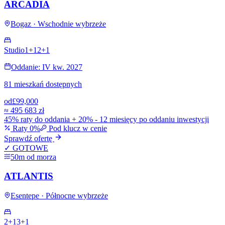
ARCADIA
Bogaz · Wschodnie wybrzeże
Studio
1+1
2+1
Oddanie: IV kw. 2027
81 mieszkań dostępnych
od
£99,000
≈
495 683 zł
45% raty do oddania + 20% - 12 miesięcy po oddaniu inwestycji
Raty 0%
Pod klucz w cenie
Sprawdź ofertę
✓ GOTOWE
50m od morza
ATLANTIS
Esentepe · Północne wybrzeże
2+1
3+1