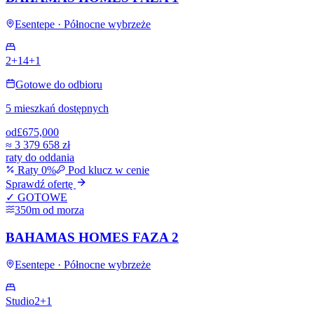
Esentepe · Północne wybrzeże
2+1
4+1
Gotowe do odbioru
5 mieszkań dostępnych
od
£675,000
≈
3 379 658 zł
raty do oddania
Raty 0%
Pod klucz w cenie
Sprawdź ofertę
✓ GOTOWE
350m od morza
BAHAMAS HOMES FAZA 2
Esentepe · Północne wybrzeże
Studio
2+1