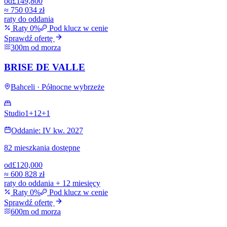
od
£149,800
≈
750 034 zł
raty do oddania
Raty 0%
Pod klucz w cenie
Sprawdź ofertę
300m od morza
BRISE DE VALLE
Bahceli · Północne wybrzeże
Studio
1+1
2+1
Oddanie: IV kw. 2027
82 mieszkania dostępne
od
£120,000
≈
600 828 zł
raty do oddania + 12 miesięcy
Raty 0%
Pod klucz w cenie
Sprawdź ofertę
600m od morza