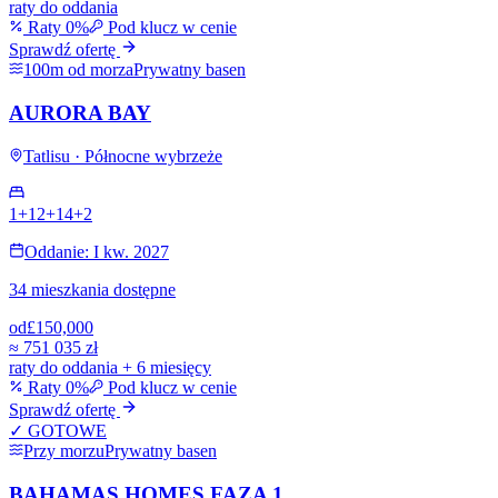
raty do oddania
Raty 0%
Pod klucz w cenie
Sprawdź ofertę
100m od morza
Prywatny basen
AURORA BAY
Tatlisu · Północne wybrzeże
1+1
2+1
4+2
Oddanie: I kw. 2027
34 mieszkania dostępne
od
£150,000
≈
751 035 zł
raty do oddania + 6 miesięcy
Raty 0%
Pod klucz w cenie
Sprawdź ofertę
✓ GOTOWE
Przy morzu
Prywatny basen
BAHAMAS HOMES FAZA 1