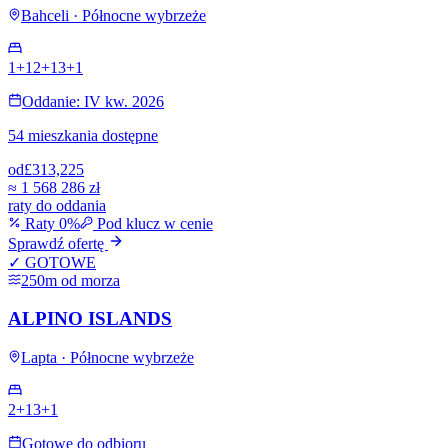
Bahceli · Północne wybrzeże
1+1
2+1
3+1
Oddanie: IV kw. 2026
54 mieszkania dostępne
od
£313,225
≈
1 568 286 zł
raty do oddania
Raty 0%
Pod klucz w cenie
Sprawdź ofertę
✓ GOTOWE
250m od morza
ALPINO ISLANDS
Lapta · Północne wybrzeże
2+1
3+1
Gotowe do odbioru