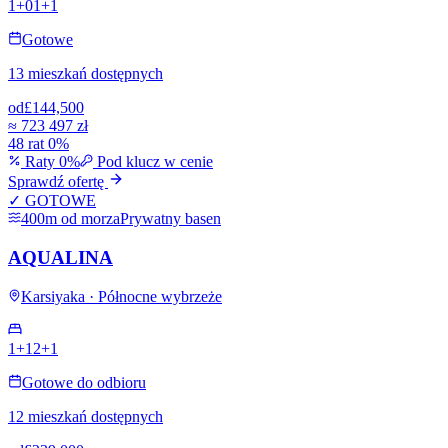
1+0
1+1
Gotowe
13 mieszkań dostępnych
od
£144,500
≈
723 497 zł
48 rat 0%
Raty 0%
Pod klucz w cenie
Sprawdź ofertę
✓ GOTOWE
400m od morza
Prywatny basen
AQUALINA
Karsiyaka · Północne wybrzeże
1+1
2+1
Gotowe do odbioru
12 mieszkań dostępnych