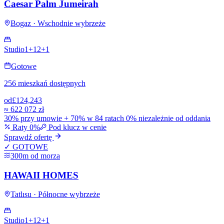
Caesar Palm Jumeirah
Bogaz · Wschodnie wybrzeże
Studio
1+1
2+1
Gotowe
256 mieszkań dostępnych
od
£124,243
≈
622 072 zł
30% przy umowie + 70% w 84 ratach 0% niezależnie od oddania
Raty 0%
Pod klucz w cenie
Sprawdź ofertę
✓ GOTOWE
300m od morza
HAWAII HOMES
Tatlısu · Północne wybrzeże
Studio
1+1
2+1