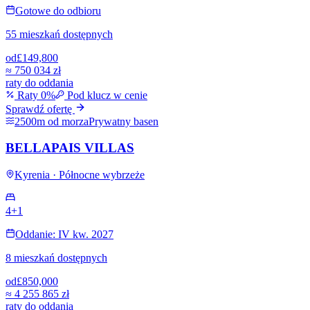
Gotowe do odbioru
55 mieszkań dostępnych
od
£149,800
≈
750 034 zł
raty do oddania
Raty 0%
Pod klucz w cenie
Sprawdź ofertę
2500m od morza
Prywatny basen
BELLAPAIS VILLAS
Kyrenia · Północne wybrzeże
4+1
Oddanie: IV kw. 2027
8 mieszkań dostępnych
od
£850,000
≈
4 255 865 zł
raty do oddania