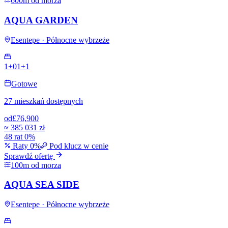
600m od morza
AQUA GARDEN
Esentepe · Północne wybrzeże
1+0
1+1
Gotowe
27 mieszkań dostępnych
od
£76,900
≈
385 031 zł
48 rat 0%
Raty 0%
Pod klucz w cenie
Sprawdź ofertę
100m od morza
AQUA SEA SIDE
Esentepe · Północne wybrzeże