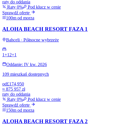
raty do oddania
Raty 0%
Pod klucz w cenie
Sprawdź ofertę
100m od morza
ALOHA BEACH RESORT FAZA 1
Bahceli · Północne wybrzeże
1+1
2+1
Oddanie: IV kw. 2026
109 mieszkań dostępnych
od
£174,950
≈
875 957 zł
raty do oddania
Raty 0%
Pod klucz w cenie
Sprawdź ofertę
150m od morza
ALOHA BEACH RESORT FAZA 2