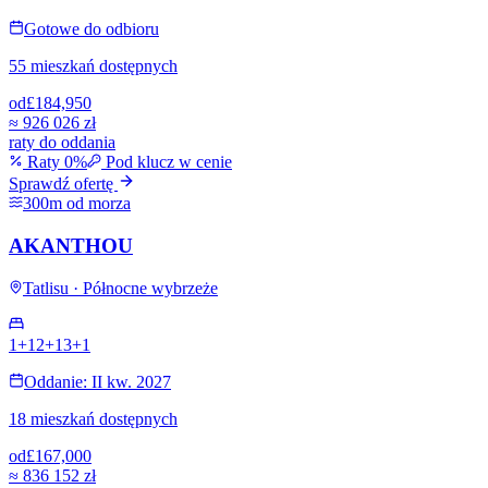
Gotowe do odbioru
55 mieszkań dostępnych
od
£184,950
≈
926 026 zł
raty do oddania
Raty 0%
Pod klucz w cenie
Sprawdź ofertę
300m od morza
AKANTHOU
Tatlisu · Północne wybrzeże
1+1
2+1
3+1
Oddanie: II kw. 2027
18 mieszkań dostępnych
od
£167,000
≈
836 152 zł