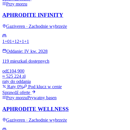
Przy morzu
APHRODITE INFINITY
Gaziveren · Zachodnie wybrzeże
1+0
1+1
2+1
+
1
Oddanie: IV kw. 2028
119 mieszkań dostępnych
od
£104,900
≈
525 224 zł
raty do oddania
Raty 0%
Pod klucz w cenie
Sprawdź ofertę
Przy morzu
Prywatny basen
APHRODITE WELLNESS
Gaziveren · Zachodnie wybrzeże