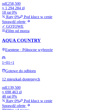
od
£258,500
≈
1 294 284 zł
18 rat 0%
Raty 0%
Pod klucz w cenie
Sprawdź ofertę
✓ GOTOWE
450m od morza
AQUA COUNTRY
Esentepe · Północne wybrzeże
1+0
1+1
Gotowe do odbioru
12 mieszkań dostępnych
od
£139,500
≈
698 463 zł
48 rat 0%
Raty 0%
Pod klucz w cenie
Sprawdź ofertę