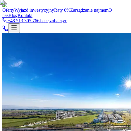
Oferty
Wyjazd inwestycyjny
Raty 0%
Zarządzanie najmem
O
nas
Blog
Kontakt
+48 513 305 766
Lecę zobaczyć