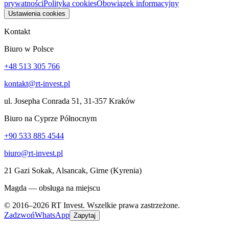
prywatności
Polityka cookies
Obowiązek informacyjny
Ustawienia cookies
Kontakt
Biuro w Polsce
+48 513 305 766
kontakt@rt-invest.pl
ul. Josepha Conrada 51, 31-357 Kraków
Biuro na Cyprze Północnym
+90 533 885 4544
biuro@rt-invest.pl
21 Gazi Sokak, Alsancak, Girne (Kyrenia)
Magda — obsługa na miejscu
© 2016–2026 RT Invest. Wszelkie prawa zastrzeżone.
Zadzwoń
WhatsApp
Zapytaj