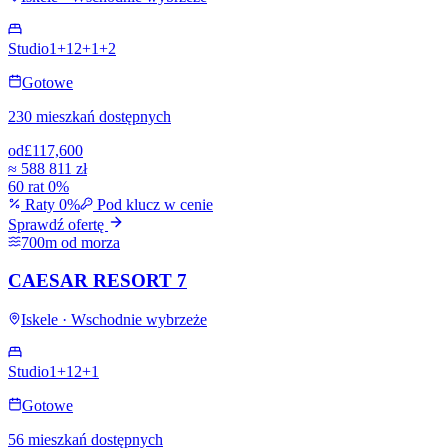
Studio
1+1
2+1
+
2
Gotowe
230 mieszkań dostępnych
od
£117,600
≈
588 811 zł
60 rat 0%
Raty 0%
Pod klucz w cenie
Sprawdź ofertę
700m od morza
CAESAR RESORT 7
Iskele · Wschodnie wybrzeże
Studio
1+1
2+1
Gotowe
56 mieszkań dostępnych