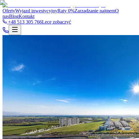
Oferty
Wyjazd inwestycyjny
Raty 0%
Zarządzanie najmem
O
nas
Blog
Kontakt
+48 513 305 766
Lecę zobaczyć