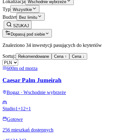
Lokalizacja
Wschodnie wybrzeże
Typ
Wszystkie
Budżet
Bez limitu
SZUKAJ
Dopasuj pod siebie
Znaleziono 34 inwestycji pasujących do kryteriów
Sortuj:
Rekomendowane
Cena ↑
Cena ↓
600m od morza
Caesar Palm Jumeirah
Bogaz · Wschodnie wybrzeże
Studio
1+1
2+1
Gotowe
256 mieszkań dostępnych