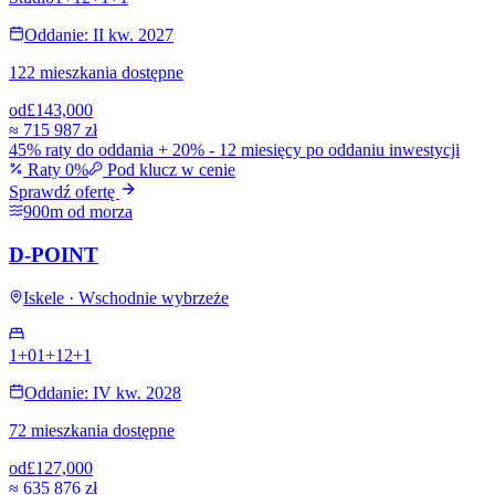
Oddanie: II kw. 2027
122 mieszkania dostępne
od
£143,000
≈
715 987 zł
45% raty do oddania + 20% - 12 miesięcy po oddaniu inwestycji
Raty 0%
Pod klucz w cenie
Sprawdź ofertę
900m od morza
D-POINT
Iskele · Wschodnie wybrzeże
1+0
1+1
2+1
Oddanie: IV kw. 2028
72 mieszkania dostępne
od
£127,000
≈
635 876 zł