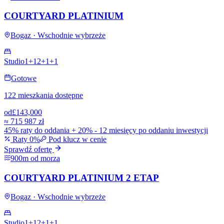
COURTYARD PLATINIUM
Bogaz · Wschodnie wybrzeże
Studio
1+1
2+1
+
1
Gotowe
122 mieszkania dostępne
od
£143,000
≈
715 987 zł
45% raty do oddania + 20% - 12 miesięcy po oddaniu inwestycji
Raty 0%
Pod klucz w cenie
Sprawdź ofertę
900m od morza
COURTYARD PLATINIUM 2 ETAP
Bogaz · Wschodnie wybrzeże
Studio
1+1
2+1
+
1