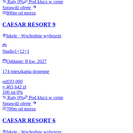
Raty 0%
Pod klucz w cenie
Sprawdź ofertę
800m od morza
CAESAR RESORT 9
Iskele · Wschodnie wybrzeże
Studio
1+1
2+1
Oddanie: II kw. 2027
174 mieszkania dostępne
od
£93,000
≈
465 642 zł
100 rat 0%
Raty 0%
Pod klucz w cenie
Sprawdź ofertę
700m od morza
CAESAR RESORT 6
Iskele · Wschodnie wybrzeże