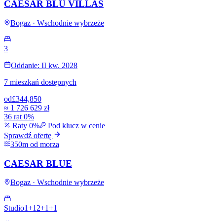
CAESAR BLU VILLAS
Bogaz · Wschodnie wybrzeże
3
Oddanie: II kw. 2028
7 mieszkań dostępnych
od
£344,850
≈
1 726 629 zł
36 rat 0%
Raty 0%
Pod klucz w cenie
Sprawdź ofertę
350m od morza
CAESAR BLUE
Bogaz · Wschodnie wybrzeże
Studio
1+1
2+1
+
1