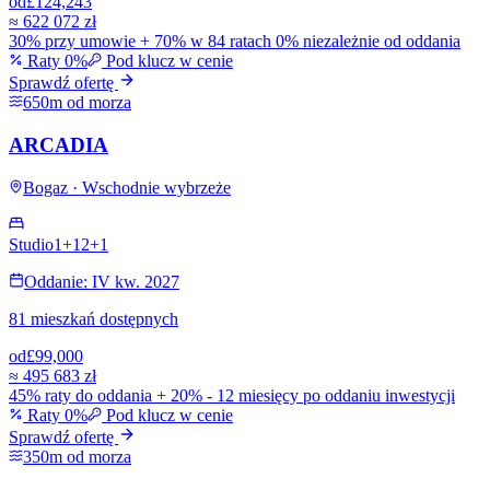
od
£124,243
≈
622 072 zł
30% przy umowie + 70% w 84 ratach 0% niezależnie od oddania
Raty 0%
Pod klucz w cenie
Sprawdź ofertę
650m od morza
ARCADIA
Bogaz · Wschodnie wybrzeże
Studio
1+1
2+1
Oddanie: IV kw. 2027
81 mieszkań dostępnych
od
£99,000
≈
495 683 zł
45% raty do oddania + 20% - 12 miesięcy po oddaniu inwestycji
Raty 0%
Pod klucz w cenie
Sprawdź ofertę
350m od morza