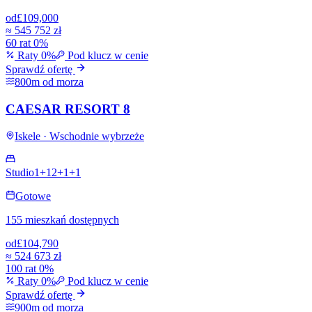
od
£109,000
≈
545 752 zł
60 rat 0%
Raty 0%
Pod klucz w cenie
Sprawdź ofertę
800m od morza
CAESAR RESORT 8
Iskele · Wschodnie wybrzeże
Studio
1+1
2+1
+
1
Gotowe
155 mieszkań dostępnych
od
£104,790
≈
524 673 zł
100 rat 0%
Raty 0%
Pod klucz w cenie
Sprawdź ofertę
900m od morza