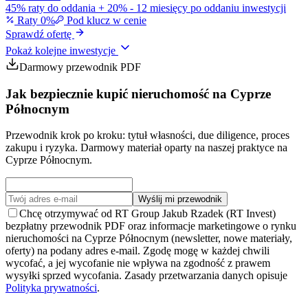
45% raty do oddania + 20% - 12 miesięcy po oddaniu inwestycji
Raty 0%
Pod klucz w cenie
Sprawdź ofertę
Pokaż kolejne inwestycje
Darmowy przewodnik PDF
Jak bezpiecznie kupić nieruchomość na Cyprze
Północnym
Przewodnik krok po kroku: tytuł własności, due diligence, proces
zakupu i ryzyka. Darmowy materiał oparty na naszej praktyce na
Cyprze Północnym.
Wyślij mi przewodnik
Chcę otrzymywać od RT Group Jakub Rzadek (RT Invest)
bezpłatny przewodnik PDF oraz informacje marketingowe o rynku
nieruchomości na Cyprze Północnym (newsletter, nowe materiały,
oferty) na podany adres e-mail. Zgodę mogę w każdej chwili
wycofać, a jej wycofanie nie wpływa na zgodność z prawem
wysyłki sprzed wycofania. Zasady przetwarzania danych opisuje
Polityka prywatności
.