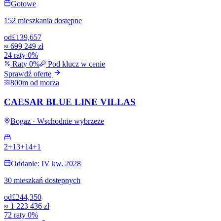
Gotowe
152 mieszkania dostępne
od
£139,657
≈
699 249 zł
24 raty 0%
Raty 0%
Pod klucz w cenie
Sprawdź ofertę
800m od morza
CAESAR BLUE LINE VILLAS
Bogaz · Wschodnie wybrzeże
2+1
3+1
4+1
Oddanie: IV kw. 2028
30 mieszkań dostępnych
od
£244,350
≈
1 223 436 zł
72 raty 0%