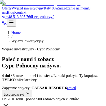
Oferty
Wyjazd inwestycyjny
Raty 0%
Zarządzanie najmem
O
nas
Blog
Kontakt
+48 513 305 766
Lecę zobaczyć
Home
/
Wyjazd inwestycyjny
Wyjazd inwestycyjny · Cypr Północny
Poleć z nami i zobacz
Cypr Północny na żywo.
4 dni / 3 noce
— hotel i transfer z Larnaki pokryte. Ty kupujesz
TYLKO bilet lotniczy
.
Zapytanie dotyczy:
CAESAR RESORT 6
zmień
Lecę zobaczyć
Od 2016 roku · ponad 500 zadowolonych klientów