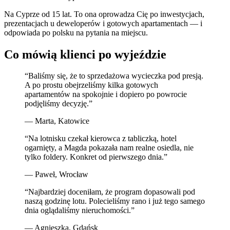
Na Cyprze od 15 lat. To ona oprowadza Cię po inwestycjach,
prezentacjach u deweloperów i gotowych apartamentach — i
odpowiada po polsku na pytania na miejscu.
Co mówią klienci po wyjeździe
“
Baliśmy się, że to sprzedażowa wycieczka pod presją.
A po prostu obejrzeliśmy kilka gotowych
apartamentów na spokojnie i dopiero po powrocie
podjęliśmy decyzję.
”
—
Marta
,
Katowice
“
Na lotnisku czekał kierowca z tabliczką, hotel
ogarnięty, a Magda pokazała nam realne osiedla, nie
tylko foldery. Konkret od pierwszego dnia.
”
—
Paweł
,
Wrocław
“
Najbardziej doceniłam, że program dopasowali pod
naszą godzinę lotu. Polecieliśmy rano i już tego samego
dnia oglądaliśmy nieruchomości.
”
—
Agnieszka
,
Gdańsk