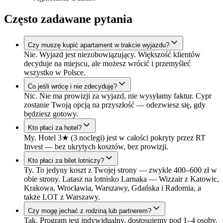
Często zadawane pytania
Czy muszę kupić apartament w trakcie wyjazdu?
Nie. Wyjazd jest niezobowiązujący. Większość klientów
decyduje na miejscu, ale możesz wrócić i przemyśleć
wszystko w Polsce.
Co jeśli wrócę i nie zdecyduję?
Nic. Nie ma prowizji za wyjazd, nie wysyłamy faktur. Cypr
zostanie Twoją opcją na przyszłość — odezwiesz się, gdy
będziesz gotowy.
Kto płaci za hotel?
My. Hotel 3★ (3 noclegi) jest w całości pokryty przez RT
Invest — bez ukrytych kosztów, bez prowizji.
Kto płaci za bilet lotniczy?
Ty. To jedyny koszt z Twojej strony — zwykle 400–600 zł w
obie strony. Latasz na lotnisko Larnaka — Wizzair z Katowic,
Krakowa, Wrocławia, Warszawy, Gdańska i Radomia, a
także LOT z Warszawy.
Czy mogę jechać z rodziną lub partnerem?
Tak. Program jest indywidualny, dostosujemy pod 1–4 osoby.