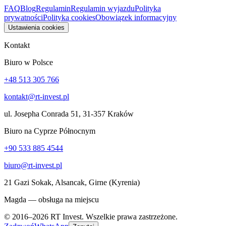
FAQ
Blog
Regulamin
Regulamin wyjazdu
Polityka
prywatności
Polityka cookies
Obowiązek informacyjny
Ustawienia cookies
Kontakt
Biuro w Polsce
+48 513 305 766
kontakt@rt-invest.pl
ul. Josepha Conrada 51, 31-357 Kraków
Biuro na Cyprze Północnym
+90 533 885 4544
biuro@rt-invest.pl
21 Gazi Sokak, Alsancak, Girne (Kyrenia)
Magda — obsługa na miejscu
© 2016–2026 RT Invest. Wszelkie prawa zastrzeżone.