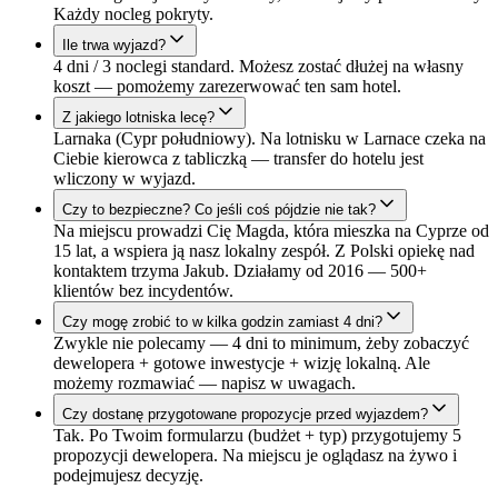
Każdy nocleg pokryty.
Ile trwa wyjazd?
4 dni / 3 noclegi standard. Możesz zostać dłużej na własny
koszt — pomożemy zarezerwować ten sam hotel.
Z jakiego lotniska lecę?
Larnaka (Cypr południowy). Na lotnisku w Larnace czeka na
Ciebie kierowca z tabliczką — transfer do hotelu jest
wliczony w wyjazd.
Czy to bezpieczne? Co jeśli coś pójdzie nie tak?
Na miejscu prowadzi Cię Magda, która mieszka na Cyprze od
15 lat, a wspiera ją nasz lokalny zespół. Z Polski opiekę nad
kontaktem trzyma Jakub. Działamy od 2016 — 500+
klientów bez incydentów.
Czy mogę zrobić to w kilka godzin zamiast 4 dni?
Zwykle nie polecamy — 4 dni to minimum, żeby zobaczyć
dewelopera + gotowe inwestycje + wizję lokalną. Ale
możemy rozmawiać — napisz w uwagach.
Czy dostanę przygotowane propozycje przed wyjazdem?
Tak. Po Twoim formularzu (budżet + typ) przygotujemy 5
propozycji dewelopera. Na miejscu je oglądasz na żywo i
podejmujesz decyzję.