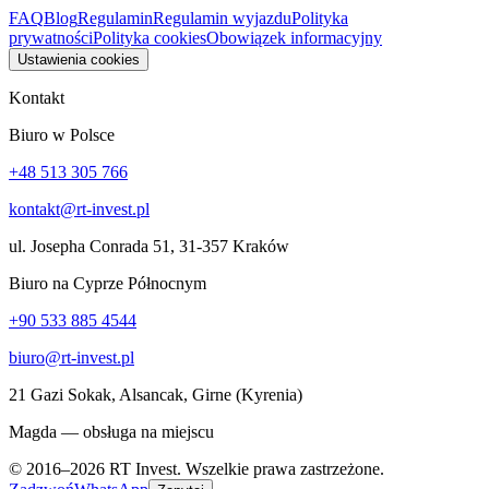
FAQ
Blog
Regulamin
Regulamin wyjazdu
Polityka
prywatności
Polityka cookies
Obowiązek informacyjny
Ustawienia cookies
Kontakt
Biuro w Polsce
+48 513 305 766
kontakt@rt-invest.pl
ul. Josepha Conrada 51, 31-357 Kraków
Biuro na Cyprze Północnym
+90 533 885 4544
biuro@rt-invest.pl
21 Gazi Sokak, Alsancak, Girne (Kyrenia)
Magda — obsługa na miejscu
© 2016–2026 RT Invest. Wszelkie prawa zastrzeżone.