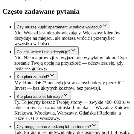
Często zadawane pytania
Czy muszę kupić apartament w trakcie wyjazdu?
Nie. Wyjazd jest niezobowiązujący. Większość klientów
decyduje na miejscu, ale możesz wrócić i przemyśleć
wszystko w Polsce.
Co jeśli wrócę i nie zdecyduję?
Nic. Nie ma prowizji za wyjazd, nie wysyłamy faktur. Cypr
zostanie Twoją opcją na przyszłość — odezwiesz się, gdy
będziesz gotowy.
Kto płaci za hotel?
My. Hotel 3★ (3 noclegi) jest w całości pokryty przez RT
Invest — bez ukrytych kosztów, bez prowizji.
Kto płaci za bilet lotniczy?
Ty. To jedyny koszt z Twojej strony — zwykle 400–600 zł w
obie strony. Latasz na lotnisko Larnaka — Wizzair z Katowic,
Krakowa, Wrocławia, Warszawy, Gdańska i Radomia, a
także LOT z Warszawy.
Czy mogę jechać z rodziną lub partnerem?
Tak. Program jest indywidualny, dostosujemy pod 1–4 osoby.