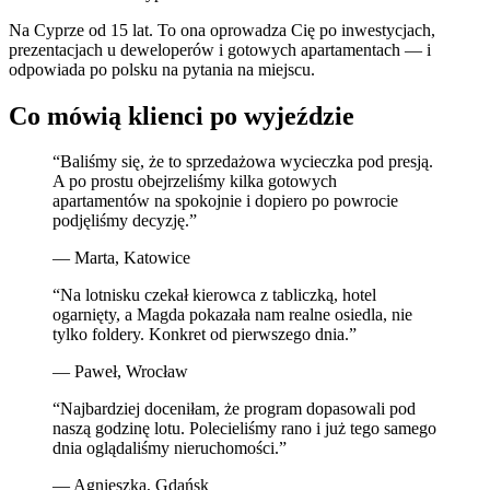
Na Cyprze od 15 lat. To ona oprowadza Cię po inwestycjach,
prezentacjach u deweloperów i gotowych apartamentach — i
odpowiada po polsku na pytania na miejscu.
Co mówią klienci po wyjeździe
“
Baliśmy się, że to sprzedażowa wycieczka pod presją.
A po prostu obejrzeliśmy kilka gotowych
apartamentów na spokojnie i dopiero po powrocie
podjęliśmy decyzję.
”
—
Marta
,
Katowice
“
Na lotnisku czekał kierowca z tabliczką, hotel
ogarnięty, a Magda pokazała nam realne osiedla, nie
tylko foldery. Konkret od pierwszego dnia.
”
—
Paweł
,
Wrocław
“
Najbardziej doceniłam, że program dopasowali pod
naszą godzinę lotu. Polecieliśmy rano i już tego samego
dnia oglądaliśmy nieruchomości.
”
—
Agnieszka
,
Gdańsk