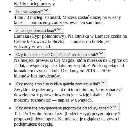
Każdy nocleg pokryty.
Ile trwa wyjazd?
4 dni / 3 noclegi standard. Możesz zostać dłużej na własny
koszt — pomożemy zarezerwować ten sam hotel.
Z jakiego lotniska lecę?
Larnaka (Cypr południowy). Na lotnisku w Larnace czeka na
Ciebie kierowca z tabliczką — transfer do hotelu jest
wliczony w wyjazd.
Czy to bezpieczne? Co jeśli coś pójdzie nie tak?
Na miejscu prowadzi Cię Magda, która mieszka na Cyprze od
15 lat, a wspiera ją nasz lokalny zespół. Z Polski opiekę nad
kontaktem trzyma Jakub. Działamy od 2016 — 500+
klientów bez incydentów.
Czy mogę zrobić to w kilka godzin zamiast 4 dni?
Zwykle nie polecamy — 4 dni to minimum, żeby zobaczyć
dewelopera + gotowe inwestycje + wizję lokalną. Ale
możemy rozmawiać — napisz w uwagach.
Czy dostanę przygotowane propozycje przed wyjazdem?
Tak. Po Twoim formularzu (budżet + typ) przygotujemy 5
propozycji dewelopera. Na miejscu je oglądasz na żywo i
podejmujesz decyzję.