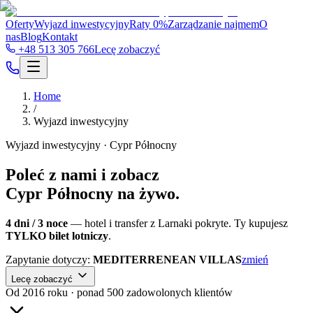
Oferty
Wyjazd inwestycyjny
Raty 0%
Zarządzanie najmem
O
nas
Blog
Kontakt
+48 513 305 766
Lecę zobaczyć
Home
/
Wyjazd inwestycyjny
Wyjazd inwestycyjny · Cypr Północny
Poleć z nami i zobacz
Cypr Północny na żywo.
4 dni / 3 noce
— hotel i transfer z Larnaki pokryte. Ty kupujesz
TYLKO bilet lotniczy
.
Zapytanie dotyczy:
MEDITERRENEAN VILLAS
zmień
Lecę zobaczyć
Od 2016 roku · ponad 500 zadowolonych klientów