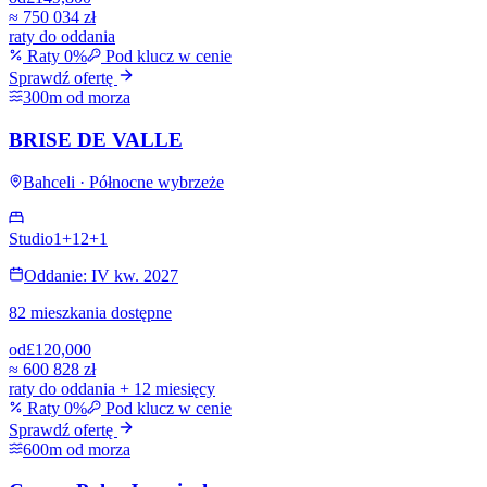
≈
750 034 zł
raty do oddania
Raty 0%
Pod klucz w cenie
Sprawdź ofertę
300m od morza
BRISE DE VALLE
Bahceli · Północne wybrzeże
Studio
1+1
2+1
Oddanie: IV kw. 2027
82 mieszkania dostępne
od
£120,000
≈
600 828 zł
raty do oddania + 12 miesięcy
Raty 0%
Pod klucz w cenie
Sprawdź ofertę
600m od morza