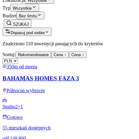
Lokalizacja
Wszystkie
Typ
Wszystkie
Budżet
Bez limitu
SZUKAJ
Dopasuj pod siebie
Znaleziono 110 inwestycji pasujących do kryteriów
Sortuj:
Rekomendowane
Cena ↑
Cena ↓
350m od morza
BAHAMAS HOMES FAZA 3
Północne wybrzeże
Studio
2+1
Gotowe
55 mieszkań dostępnych
od
£149,800