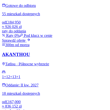
Gotowe do odbioru
55 mieszkań dostępnych
od
£184,950
≈
926 026 zł
raty do oddania
Raty 0%
Pod klucz w cenie
Sprawdź ofertę
300m od morza
AKANTHOU
Tatlisu · Północne wybrzeże
1+1
2+1
3+1
Oddanie: II kw. 2027
18 mieszkań dostępnych
od
£167,000
≈
836 152 zł