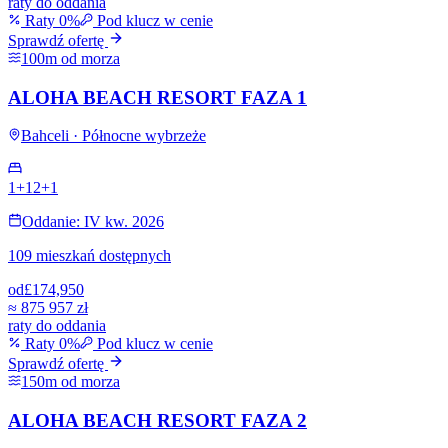
raty do oddania
Raty 0%
Pod klucz w cenie
Sprawdź ofertę
100m od morza
ALOHA BEACH RESORT FAZA 1
Bahceli · Północne wybrzeże
1+1
2+1
Oddanie: IV kw. 2026
109 mieszkań dostępnych
od
£174,950
≈
875 957 zł
raty do oddania
Raty 0%
Pod klucz w cenie
Sprawdź ofertę
150m od morza
ALOHA BEACH RESORT FAZA 2