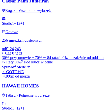
Caesar Palm Jumeirah
Bogaz · Wschodnie wybrzeże
Studio
1+1
2+1
Gotowe
256 mieszkań dostępnych
od
£124,243
≈
622 072 zł
30% przy umowie + 70% w 84 ratach 0% niezależnie od oddania
Raty 0%
Pod klucz w cenie
Sprawdź ofertę
✓ GOTOWE
300m od morza
HAWAII HOMES
Tatlısu · Północne wybrzeże
Studio
1+1
2+1