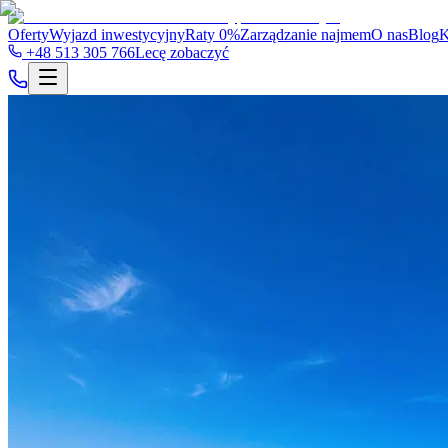
Oferty
Wyjazd inwestycyjny
Raty 0%
Zarządzanie najmem
O nas
Blog
K
+48 513 305 766
Lecę zobaczyć