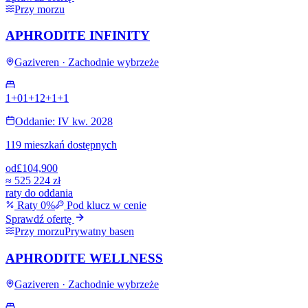
Przy morzu
APHRODITE INFINITY
Gaziveren · Zachodnie wybrzeże
1+0
1+1
2+1
+
1
Oddanie: IV kw. 2028
119 mieszkań dostępnych
od
£104,900
≈
525 224 zł
raty do oddania
Raty 0%
Pod klucz w cenie
Sprawdź ofertę
Przy morzu
Prywatny basen
APHRODITE WELLNESS
Gaziveren · Zachodnie wybrzeże