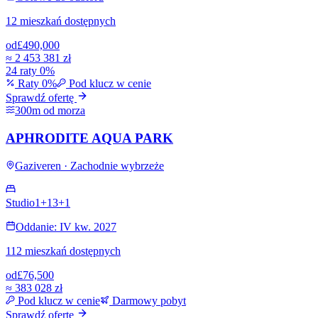
12 mieszkań dostępnych
od
£490,000
≈
2 453 381 zł
24 raty 0%
Raty 0%
Pod klucz w cenie
Sprawdź ofertę
300m od morza
APHRODITE AQUA PARK
Gaziveren · Zachodnie wybrzeże
Studio
1+1
3+1
Oddanie: IV kw. 2027
112 mieszkań dostępnych
od
£76,500
≈
383 028 zł
Pod klucz w cenie
Darmowy pobyt
Sprawdź ofertę