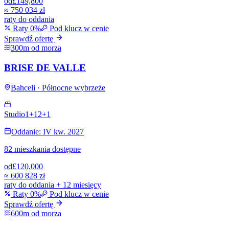
od
£149,800
≈
750 034 zł
raty do oddania
Raty 0%
Pod klucz w cenie
Sprawdź ofertę
300m od morza
BRISE DE VALLE
Bahceli · Północne wybrzeże
Studio
1+1
2+1
Oddanie: IV kw. 2027
82 mieszkania dostępne
od
£120,000
≈
600 828 zł
raty do oddania + 12 miesięcy
Raty 0%
Pod klucz w cenie
Sprawdź ofertę
600m od morza