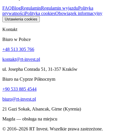
FAQ
Blog
Regulamin
Regulamin wyjazdu
Polityka
prywatności
Polityka cookies
Obowiązek informacyjny
Ustawienia cookies
Kontakt
Biuro w Polsce
+48 513 305 766
kontakt@rt-invest.pl
ul. Josepha Conrada 51, 31-357 Kraków
Biuro na Cyprze Północnym
+90 533 885 4544
biuro@rt-invest.pl
21 Gazi Sokak, Alsancak, Girne (Kyrenia)
Magda — obsługa na miejscu
© 2016–2026 RT Invest. Wszelkie prawa zastrzeżone.