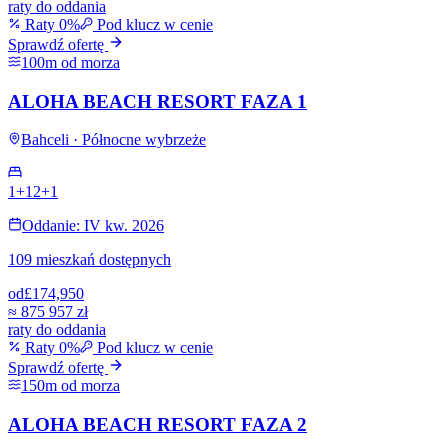
raty do oddania
Raty 0%
Pod klucz w cenie
Sprawdź ofertę
100m od morza
ALOHA BEACH RESORT FAZA 1
Bahceli · Północne wybrzeże
1+1
2+1
Oddanie: IV kw. 2026
109 mieszkań dostępnych
od
£174,950
≈
875 957 zł
raty do oddania
Raty 0%
Pod klucz w cenie
Sprawdź ofertę
150m od morza
ALOHA BEACH RESORT FAZA 2