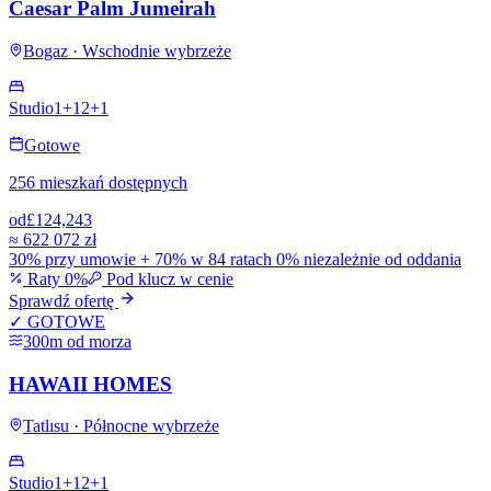
Caesar Palm Jumeirah
Bogaz · Wschodnie wybrzeże
Studio
1+1
2+1
Gotowe
256 mieszkań dostępnych
od
£124,243
≈
622 072 zł
30% przy umowie + 70% w 84 ratach 0% niezależnie od oddania
Raty 0%
Pod klucz w cenie
Sprawdź ofertę
✓ GOTOWE
300m od morza
HAWAII HOMES
Tatlısu · Północne wybrzeże
Studio
1+1
2+1