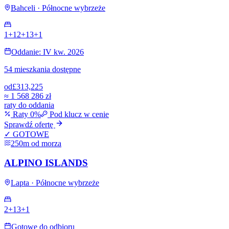
Bahceli · Północne wybrzeże
1+1
2+1
3+1
Oddanie: IV kw. 2026
54 mieszkania dostępne
od
£313,225
≈
1 568 286 zł
raty do oddania
Raty 0%
Pod klucz w cenie
Sprawdź ofertę
✓ GOTOWE
250m od morza
ALPINO ISLANDS
Lapta · Północne wybrzeże
2+1
3+1
Gotowe do odbioru