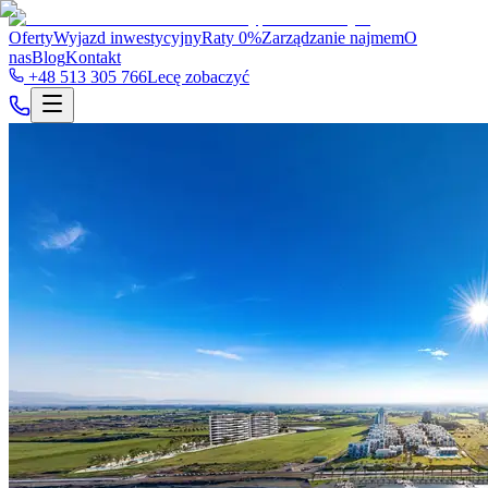
Oferty
Wyjazd inwestycyjny
Raty 0%
Zarządzanie najmem
O
nas
Blog
Kontakt
+48 513 305 766
Lecę zobaczyć