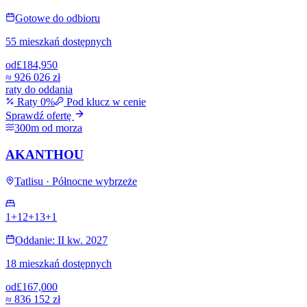
Gotowe do odbioru
55 mieszkań dostępnych
od
£184,950
≈
926 026 zł
raty do oddania
Raty 0%
Pod klucz w cenie
Sprawdź ofertę
300m od morza
AKANTHOU
Tatlisu · Północne wybrzeże
1+1
2+1
3+1
Oddanie: II kw. 2027
18 mieszkań dostępnych
od
£167,000
≈
836 152 zł