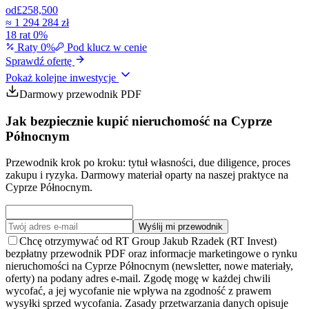
od
£258,500
≈
1 294 284 zł
18 rat 0%
Raty 0%
Pod klucz w cenie
Sprawdź ofertę
Pokaż kolejne inwestycje
Darmowy przewodnik PDF
Jak bezpiecznie kupić nieruchomość na Cyprze
Północnym
Przewodnik krok po kroku: tytuł własności, due diligence, proces
zakupu i ryzyka. Darmowy materiał oparty na naszej praktyce na
Cyprze Północnym.
Wyślij mi przewodnik
Chcę otrzymywać od RT Group Jakub Rzadek (RT Invest)
bezpłatny przewodnik PDF oraz informacje marketingowe o rynku
nieruchomości na Cyprze Północnym (newsletter, nowe materiały,
oferty) na podany adres e-mail. Zgodę mogę w każdej chwili
wycofać, a jej wycofanie nie wpływa na zgodność z prawem
wysyłki sprzed wycofania. Zasady przetwarzania danych opisuje