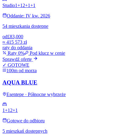
Studio
1+1
2+1
+
1
Oddanie: IV kw. 2026
54 mieszkania dostępne
od
£83,000
≈
415 573 zł
raty do oddania
Raty 0%
Pod klucz w cenie
Sprawdź ofertę
✓ GOTOWE
100m od morza
AQUA BLUE
Esentepe · Północne wybrzeże
1+1
2+1
Gotowe do odbioru
5 mieszkań dostępnych