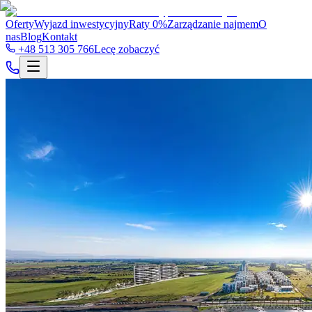
Oferty
Wyjazd inwestycyjny
Raty 0%
Zarządzanie najmem
O
nas
Blog
Kontakt
+48 513 305 766
Lecę zobaczyć