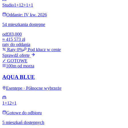
Studio
1+1
2+1
+
1
Oddanie: IV kw. 2026
54 mieszkania dostępne
od
£83,000
≈
415 573 zł
raty do oddania
Raty 0%
Pod klucz w cenie
Sprawdź ofertę
✓ GOTOWE
100m od morza
AQUA BLUE
Esentepe · Północne wybrzeże
1+1
2+1
Gotowe do odbioru
5 mieszkań dostępnych