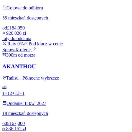
Gotowe do odbioru
55 mieszkań dostępnych
od
£184,950
≈
926 026 zł
raty do oddania
Raty 0%
Pod klucz w cenie
Sprawdź ofertę
300m od morza
AKANTHOU
Tatlisu · Północne wybrzeże
1+1
2+1
3+1
Oddanie: II kw. 2027
18 mieszkań dostępnych
od
£167,000
≈
836 152 zł