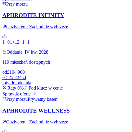
Przy morzu
APHRODITE INFINITY
Gaziveren · Zachodnie wybrzeże
1+0
1+1
2+1
+
1
Oddanie: IV kw. 2028
119 mieszkań dostępnych
od
£104,900
≈
525 224 zł
raty do oddania
Raty 0%
Pod klucz w cenie
Sprawdź ofertę
Przy morzu
Prywatny basen
APHRODITE WELLNESS
Gaziveren · Zachodnie wybrzeże