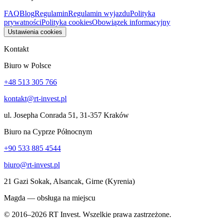
FAQ
Blog
Regulamin
Regulamin wyjazdu
Polityka
prywatności
Polityka cookies
Obowiązek informacyjny
Ustawienia cookies
Kontakt
Biuro w Polsce
+48 513 305 766
kontakt@rt-invest.pl
ul. Josepha Conrada 51, 31-357 Kraków
Biuro na Cyprze Północnym
+90 533 885 4544
biuro@rt-invest.pl
21 Gazi Sokak, Alsancak, Girne (Kyrenia)
Magda — obsługa na miejscu
© 2016–2026 RT Invest. Wszelkie prawa zastrzeżone.