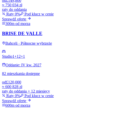
od
£149,800
≈
750 034 zł
raty do oddania
Raty 0%
Pod klucz w cenie
Sprawdź ofertę
300m od morza
BRISE DE VALLE
Bahceli · Północne wybrzeże
Studio
1+1
2+1
Oddanie: IV kw. 2027
82 mieszkania dostępne
od
£120,000
≈
600 828 zł
raty do oddania + 12 miesięcy
Raty 0%
Pod klucz w cenie
Sprawdź ofertę
600m od morza