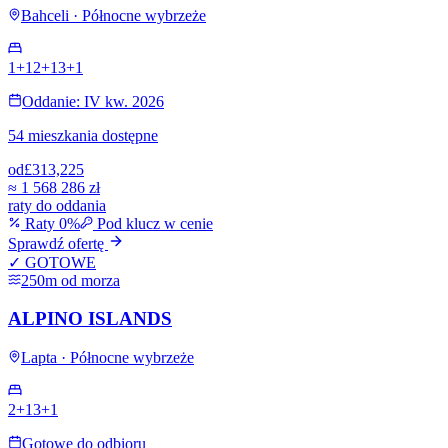
Bahceli · Północne wybrzeże
1+1
2+1
3+1
Oddanie: IV kw. 2026
54 mieszkania dostępne
od
£313,225
≈
1 568 286 zł
raty do oddania
Raty 0%
Pod klucz w cenie
Sprawdź ofertę
✓ GOTOWE
250m od morza
ALPINO ISLANDS
Lapta · Północne wybrzeże
2+1
3+1
Gotowe do odbioru