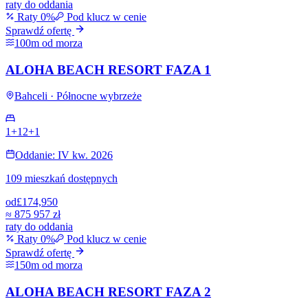
raty do oddania
Raty 0%
Pod klucz w cenie
Sprawdź ofertę
100m od morza
ALOHA BEACH RESORT FAZA 1
Bahceli · Północne wybrzeże
1+1
2+1
Oddanie: IV kw. 2026
109 mieszkań dostępnych
od
£174,950
≈
875 957 zł
raty do oddania
Raty 0%
Pod klucz w cenie
Sprawdź ofertę
150m od morza
ALOHA BEACH RESORT FAZA 2