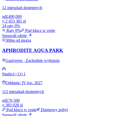
12 mieszkań dostępnych
od
£490,000
≈
2 453 381 zł
24 raty 0%
Raty 0%
Pod klucz w cenie
Sprawdź ofertę
300m od morza
APHRODITE AQUA PARK
Gaziveren · Zachodnie wybrzeże
Studio
1+1
3+1
Oddanie: IV kw. 2027
112 mieszkań dostępnych
od
£76,500
≈
383 028 zł
Pod klucz w cenie
Darmowy pobyt
Sprawdź ofertę