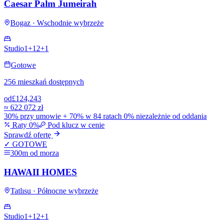
Caesar Palm Jumeirah
Bogaz · Wschodnie wybrzeże
Studio
1+1
2+1
Gotowe
256 mieszkań dostępnych
od
£124,243
≈
622 072 zł
30% przy umowie + 70% w 84 ratach 0% niezależnie od oddania
Raty 0%
Pod klucz w cenie
Sprawdź ofertę
✓ GOTOWE
300m od morza
HAWAII HOMES
Tatlısu · Północne wybrzeże
Studio
1+1
2+1