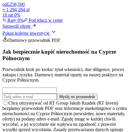
od
£258,500
≈
1 294 284 zł
18 rat 0%
Raty 0%
Pod klucz w cenie
Sprawdź ofertę
Pokaż kolejne inwestycje
Darmowy przewodnik PDF
Jak bezpiecznie kupić nieruchomość na Cyprze
Północnym
Przewodnik krok po kroku: tytuł własności, due diligence, proces
zakupu i ryzyka. Darmowy materiał oparty na naszej praktyce na
Cyprze Północnym.
Wyślij mi przewodnik
Chcę otrzymywać od RT Group Jakub Rzadek (RT Invest)
bezpłatny przewodnik PDF oraz informacje marketingowe o rynku
nieruchomości na Cyprze Północnym (newsletter, nowe materiały,
oferty) na podany adres e-mail. Zgodę mogę w każdej chwili
wycofać, a jej wycofanie nie wpływa na zgodność z prawem
wysyłki sprzed wycofania. Zasady przetwarzania danych opisuje