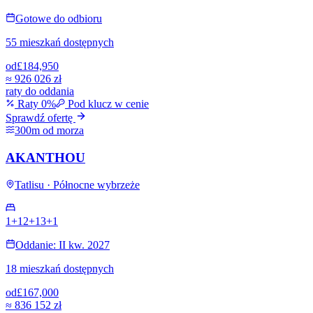
Gotowe do odbioru
55 mieszkań dostępnych
od
£184,950
≈
926 026 zł
raty do oddania
Raty 0%
Pod klucz w cenie
Sprawdź ofertę
300m od morza
AKANTHOU
Tatlisu · Północne wybrzeże
1+1
2+1
3+1
Oddanie: II kw. 2027
18 mieszkań dostępnych
od
£167,000
≈
836 152 zł