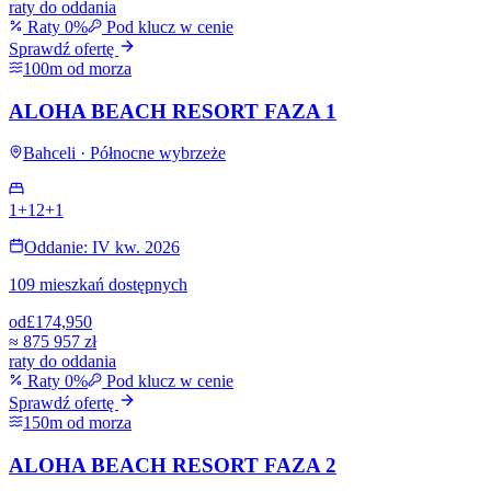
raty do oddania
Raty 0%
Pod klucz w cenie
Sprawdź ofertę
100m od morza
ALOHA BEACH RESORT FAZA 1
Bahceli · Północne wybrzeże
1+1
2+1
Oddanie: IV kw. 2026
109 mieszkań dostępnych
od
£174,950
≈
875 957 zł
raty do oddania
Raty 0%
Pod klucz w cenie
Sprawdź ofertę
150m od morza
ALOHA BEACH RESORT FAZA 2