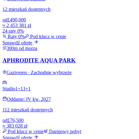
12 mieszkań dostępnych
od
£490,000
≈
2 453 381 zł
24 raty 0%
Raty 0%
Pod klucz w cenie
Sprawdź ofertę
300m od morza
APHRODITE AQUA PARK
Gaziveren · Zachodnie wybrzeże
Studio
1+1
3+1
Oddanie: IV kw. 2027
112 mieszkań dostępnych
od
£76,500
≈
383 028 zł
Pod klucz w cenie
Darmowy pobyt
Sprawdź ofertę