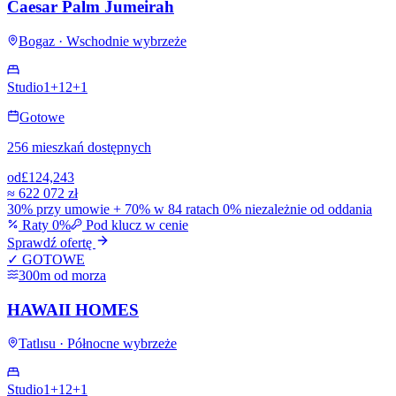
Caesar Palm Jumeirah
Bogaz · Wschodnie wybrzeże
Studio
1+1
2+1
Gotowe
256 mieszkań dostępnych
od
£124,243
≈
622 072 zł
30% przy umowie + 70% w 84 ratach 0% niezależnie od oddania
Raty 0%
Pod klucz w cenie
Sprawdź ofertę
✓ GOTOWE
300m od morza
HAWAII HOMES
Tatlısu · Północne wybrzeże
Studio
1+1
2+1