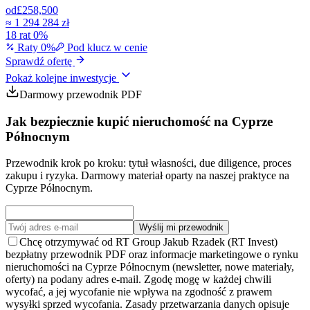
od
£258,500
≈
1 294 284 zł
18 rat 0%
Raty 0%
Pod klucz w cenie
Sprawdź ofertę
Pokaż kolejne inwestycje
Darmowy przewodnik PDF
Jak bezpiecznie kupić nieruchomość na Cyprze
Północnym
Przewodnik krok po kroku: tytuł własności, due diligence, proces
zakupu i ryzyka. Darmowy materiał oparty na naszej praktyce na
Cyprze Północnym.
Wyślij mi przewodnik
Chcę otrzymywać od RT Group Jakub Rzadek (RT Invest)
bezpłatny przewodnik PDF oraz informacje marketingowe o rynku
nieruchomości na Cyprze Północnym (newsletter, nowe materiały,
oferty) na podany adres e-mail. Zgodę mogę w każdej chwili
wycofać, a jej wycofanie nie wpływa na zgodność z prawem
wysyłki sprzed wycofania. Zasady przetwarzania danych opisuje