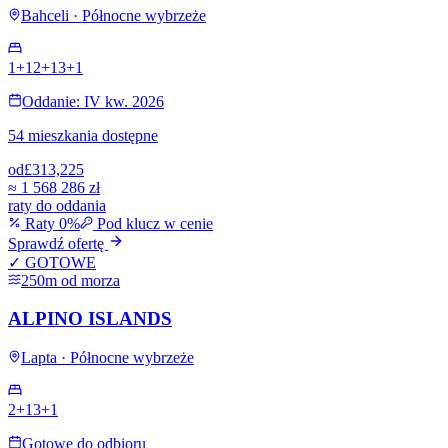
Bahceli · Północne wybrzeże
1+1
2+1
3+1
Oddanie: IV kw. 2026
54 mieszkania dostępne
od
£313,225
≈
1 568 286 zł
raty do oddania
Raty 0%
Pod klucz w cenie
Sprawdź ofertę
✓ GOTOWE
250m od morza
ALPINO ISLANDS
Lapta · Północne wybrzeże
2+1
3+1
Gotowe do odbioru