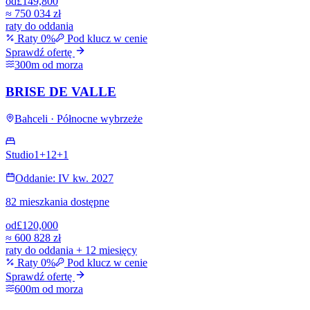
od
£149,800
≈
750 034 zł
raty do oddania
Raty 0%
Pod klucz w cenie
Sprawdź ofertę
300m od morza
BRISE DE VALLE
Bahceli · Północne wybrzeże
Studio
1+1
2+1
Oddanie: IV kw. 2027
82 mieszkania dostępne
od
£120,000
≈
600 828 zł
raty do oddania + 12 miesięcy
Raty 0%
Pod klucz w cenie
Sprawdź ofertę
600m od morza