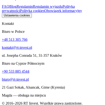
FAQ
Blog
Regulamin
Regulamin wyjazdu
Polityka
prywatności
Polityka cookies
Obowiązek informacyjny
Ustawienia cookies
Kontakt
Biuro w Polsce
+48 513 305 766
kontakt@rt-invest.pl
ul. Josepha Conrada 51, 31-357 Kraków
Biuro na Cyprze Północnym
+90 533 885 4544
biuro@rt-invest.pl
21 Gazi Sokak, Alsancak, Girne (Kyrenia)
Magda — obsługa na miejscu
© 2016–2026 RT Invest. Wszelkie prawa zastrzeżone.