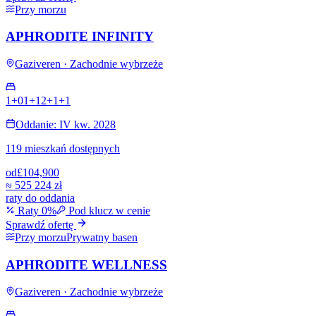
Przy morzu
APHRODITE INFINITY
Gaziveren · Zachodnie wybrzeże
1+0
1+1
2+1
+
1
Oddanie: IV kw. 2028
119 mieszkań dostępnych
od
£104,900
≈
525 224 zł
raty do oddania
Raty 0%
Pod klucz w cenie
Sprawdź ofertę
Przy morzu
Prywatny basen
APHRODITE WELLNESS
Gaziveren · Zachodnie wybrzeże