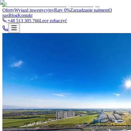
Oferty
Wyjazd inwestycyjny
Raty 0%
Zarządzanie najmem
O
nas
Blog
Kontakt
+48 513 305 766
Lecę zobaczyć