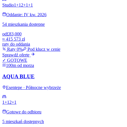
Studio
1+1
2+1
+
1
Oddanie: IV kw. 2026
54 mieszkania dostępne
od
£83,000
≈
415 573 zł
raty do oddania
Raty 0%
Pod klucz w cenie
Sprawdź ofertę
✓ GOTOWE
100m od morza
AQUA BLUE
Esentepe · Północne wybrzeże
1+1
2+1
Gotowe do odbioru
5 mieszkań dostępnych