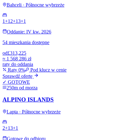
Bahceli · Północne wybrzeże
1+1
2+1
3+1
Oddanie: IV kw. 2026
54 mieszkania dostępne
od
£313,225
≈
1 568 286 zł
raty do oddania
Raty 0%
Pod klucz w cenie
Sprawdź ofertę
✓ GOTOWE
250m od morza
ALPINO ISLANDS
Lapta · Północne wybrzeże
2+1
3+1
Gotowe do odbioru