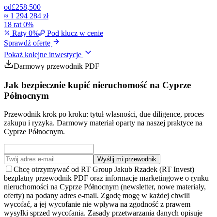
od
£258,500
≈
1 294 284 zł
18 rat 0%
Raty 0%
Pod klucz w cenie
Sprawdź ofertę
Pokaż kolejne inwestycje
Darmowy przewodnik PDF
Jak bezpiecznie kupić nieruchomość na Cyprze
Północnym
Przewodnik krok po kroku: tytuł własności, due diligence, proces
zakupu i ryzyka. Darmowy materiał oparty na naszej praktyce na
Cyprze Północnym.
Wyślij mi przewodnik
Chcę otrzymywać od RT Group Jakub Rzadek (RT Invest)
bezpłatny przewodnik PDF oraz informacje marketingowe o rynku
nieruchomości na Cyprze Północnym (newsletter, nowe materiały,
oferty) na podany adres e-mail. Zgodę mogę w każdej chwili
wycofać, a jej wycofanie nie wpływa na zgodność z prawem
wysyłki sprzed wycofania. Zasady przetwarzania danych opisuje