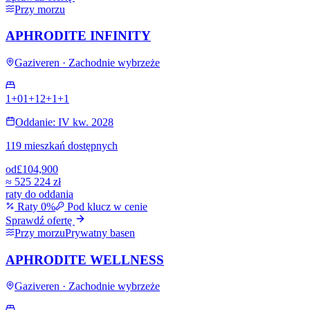
Przy morzu
APHRODITE INFINITY
Gaziveren · Zachodnie wybrzeże
1+0
1+1
2+1
+
1
Oddanie: IV kw. 2028
119 mieszkań dostępnych
od
£104,900
≈
525 224 zł
raty do oddania
Raty 0%
Pod klucz w cenie
Sprawdź ofertę
Przy morzu
Prywatny basen
APHRODITE WELLNESS
Gaziveren · Zachodnie wybrzeże