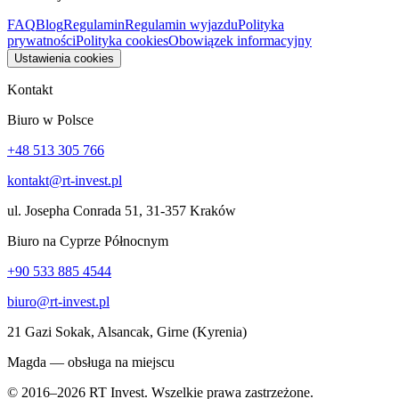
FAQ
Blog
Regulamin
Regulamin wyjazdu
Polityka
prywatności
Polityka cookies
Obowiązek informacyjny
Ustawienia cookies
Kontakt
Biuro w Polsce
+48 513 305 766
kontakt@rt-invest.pl
ul. Josepha Conrada 51, 31-357 Kraków
Biuro na Cyprze Północnym
+90 533 885 4544
biuro@rt-invest.pl
21 Gazi Sokak, Alsancak, Girne (Kyrenia)
Magda — obsługa na miejscu
© 2016–2026 RT Invest. Wszelkie prawa zastrzeżone.