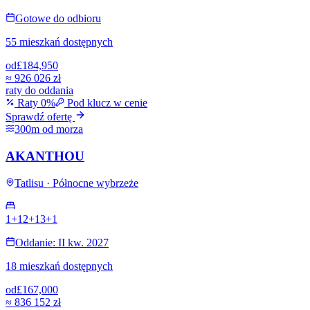
Gotowe do odbioru
55 mieszkań dostępnych
od
£184,950
≈
926 026 zł
raty do oddania
Raty 0%
Pod klucz w cenie
Sprawdź ofertę
300m od morza
AKANTHOU
Tatlisu · Północne wybrzeże
1+1
2+1
3+1
Oddanie: II kw. 2027
18 mieszkań dostępnych
od
£167,000
≈
836 152 zł