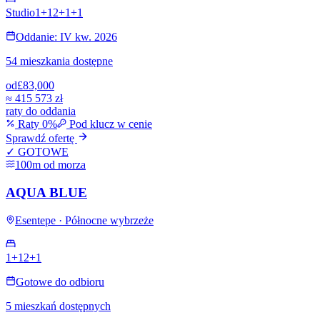
Studio
1+1
2+1
+
1
Oddanie: IV kw. 2026
54 mieszkania dostępne
od
£83,000
≈
415 573 zł
raty do oddania
Raty 0%
Pod klucz w cenie
Sprawdź ofertę
✓ GOTOWE
100m od morza
AQUA BLUE
Esentepe · Północne wybrzeże
1+1
2+1
Gotowe do odbioru
5 mieszkań dostępnych