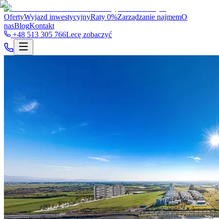
Oferty
Wyjazd inwestycyjny
Raty 0%
Zarządzanie najmem
O
nas
Blog
Kontakt
+48 513 305 766
Lecę zobaczyć