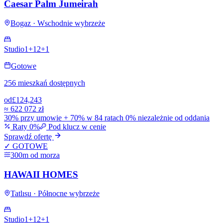
Caesar Palm Jumeirah
Bogaz · Wschodnie wybrzeże
Studio
1+1
2+1
Gotowe
256 mieszkań dostępnych
od
£124,243
≈
622 072 zł
30% przy umowie + 70% w 84 ratach 0% niezależnie od oddania
Raty 0%
Pod klucz w cenie
Sprawdź ofertę
✓ GOTOWE
300m od morza
HAWAII HOMES
Tatlısu · Północne wybrzeże
Studio
1+1
2+1