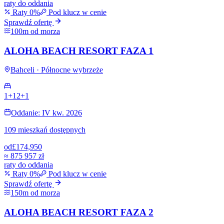
raty do oddania
Raty 0%
Pod klucz w cenie
Sprawdź ofertę
100m od morza
ALOHA BEACH RESORT FAZA 1
Bahceli · Północne wybrzeże
1+1
2+1
Oddanie: IV kw. 2026
109 mieszkań dostępnych
od
£174,950
≈
875 957 zł
raty do oddania
Raty 0%
Pod klucz w cenie
Sprawdź ofertę
150m od morza
ALOHA BEACH RESORT FAZA 2