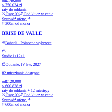
od
£149,800
≈
750 034 zł
raty do oddania
Raty 0%
Pod klucz w cenie
Sprawdź ofertę
300m od morza
BRISE DE VALLE
Bahceli · Północne wybrzeże
Studio
1+1
2+1
Oddanie: IV kw. 2027
82 mieszkania dostępne
od
£120,000
≈
600 828 zł
raty do oddania + 12 miesięcy
Raty 0%
Pod klucz w cenie
Sprawdź ofertę
600m od morza