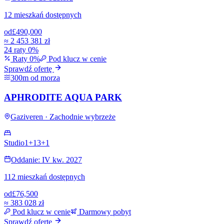
12 mieszkań dostępnych
od
£490,000
≈
2 453 381 zł
24 raty 0%
Raty 0%
Pod klucz w cenie
Sprawdź ofertę
300m od morza
APHRODITE AQUA PARK
Gaziveren · Zachodnie wybrzeże
Studio
1+1
3+1
Oddanie: IV kw. 2027
112 mieszkań dostępnych
od
£76,500
≈
383 028 zł
Pod klucz w cenie
Darmowy pobyt
Sprawdź ofertę