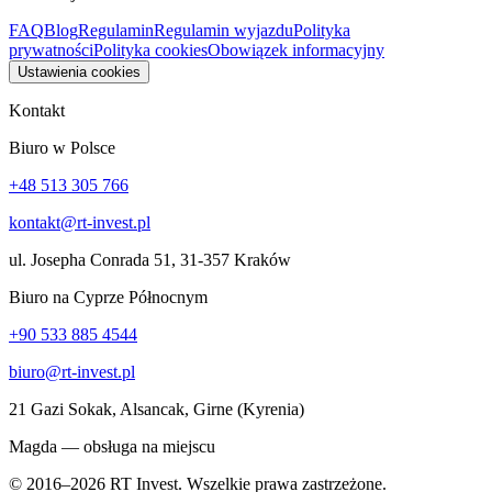
FAQ
Blog
Regulamin
Regulamin wyjazdu
Polityka
prywatności
Polityka cookies
Obowiązek informacyjny
Ustawienia cookies
Kontakt
Biuro w Polsce
+48 513 305 766
kontakt@rt-invest.pl
ul. Josepha Conrada 51, 31-357 Kraków
Biuro na Cyprze Północnym
+90 533 885 4544
biuro@rt-invest.pl
21 Gazi Sokak, Alsancak, Girne (Kyrenia)
Magda — obsługa na miejscu
© 2016–2026 RT Invest. Wszelkie prawa zastrzeżone.