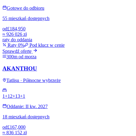
Gotowe do odbioru
55 mieszkań dostępnych
od
£184,950
≈
926 026 zł
raty do oddania
Raty 0%
Pod klucz w cenie
Sprawdź ofertę
300m od morza
AKANTHOU
Tatlisu · Północne wybrzeże
1+1
2+1
3+1
Oddanie: II kw. 2027
18 mieszkań dostępnych
od
£167,000
≈
836 152 zł