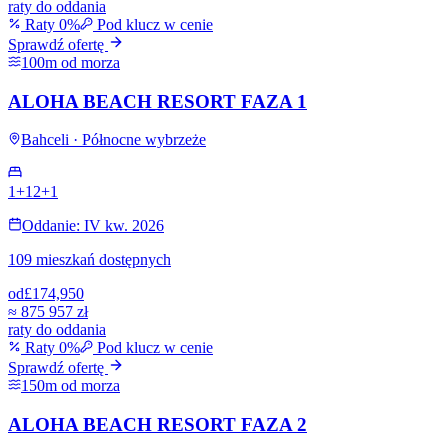
raty do oddania
Raty 0%
Pod klucz w cenie
Sprawdź ofertę
100m od morza
ALOHA BEACH RESORT FAZA 1
Bahceli · Północne wybrzeże
1+1
2+1
Oddanie: IV kw. 2026
109 mieszkań dostępnych
od
£174,950
≈
875 957 zł
raty do oddania
Raty 0%
Pod klucz w cenie
Sprawdź ofertę
150m od morza
ALOHA BEACH RESORT FAZA 2