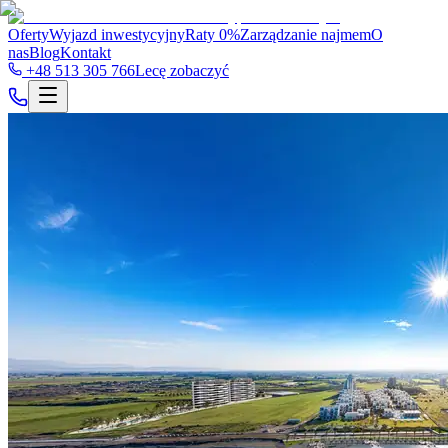
Oferty
Wyjazd inwestycyjny
Raty 0%
Zarządzanie najmem
O
nas
Blog
Kontakt
+48 513 305 766
Lecę zobaczyć