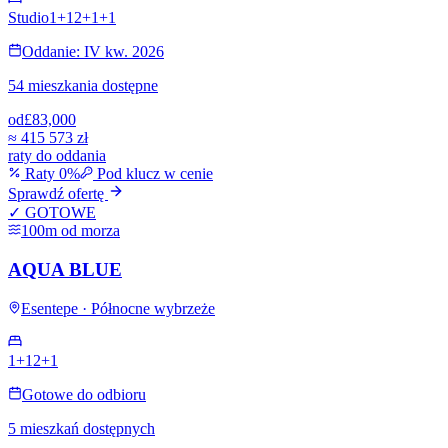
Studio
1+1
2+1
+
1
Oddanie: IV kw. 2026
54 mieszkania dostępne
od
£83,000
≈
415 573 zł
raty do oddania
Raty 0%
Pod klucz w cenie
Sprawdź ofertę
✓ GOTOWE
100m od morza
AQUA BLUE
Esentepe · Północne wybrzeże
1+1
2+1
Gotowe do odbioru
5 mieszkań dostępnych