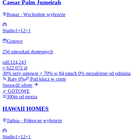
Caesar Palm Jumeirah
Bogaz · Wschodnie wybrzeże
Studio
1+1
2+1
Gotowe
256 mieszkań dostępnych
od
£124,243
≈
622 072 zł
30% przy umowie + 70% w 84 ratach 0% niezależnie od oddania
Raty 0%
Pod klucz w cenie
Sprawdź ofertę
✓ GOTOWE
300m od morza
HAWAII HOMES
Tatlısu · Północne wybrzeże
Studio
1+1
2+1