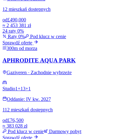
12 mieszkań dostępnych
od
£490,000
≈
2 453 381 zł
24 raty 0%
Raty 0%
Pod klucz w cenie
Sprawdź ofertę
300m od morza
APHRODITE AQUA PARK
Gaziveren · Zachodnie wybrzeże
Studio
1+1
3+1
Oddanie: IV kw. 2027
112 mieszkań dostępnych
od
£76,500
≈
383 028 zł
Pod klucz w cenie
Darmowy pobyt
Sprawdź ofertę