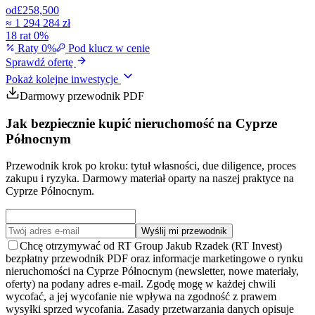
od
£258,500
≈
1 294 284 zł
18 rat 0%
Raty 0%
Pod klucz w cenie
Sprawdź ofertę
Pokaż kolejne inwestycje
Darmowy przewodnik PDF
Jak bezpiecznie kupić nieruchomość na Cyprze
Północnym
Przewodnik krok po kroku: tytuł własności, due diligence, proces
zakupu i ryzyka. Darmowy materiał oparty na naszej praktyce na
Cyprze Północnym.
Wyślij mi przewodnik
Chcę otrzymywać od RT Group Jakub Rzadek (RT Invest)
bezpłatny przewodnik PDF oraz informacje marketingowe o rynku
nieruchomości na Cyprze Północnym (newsletter, nowe materiały,
oferty) na podany adres e-mail. Zgodę mogę w każdej chwili
wycofać, a jej wycofanie nie wpływa na zgodność z prawem
wysyłki sprzed wycofania. Zasady przetwarzania danych opisuje