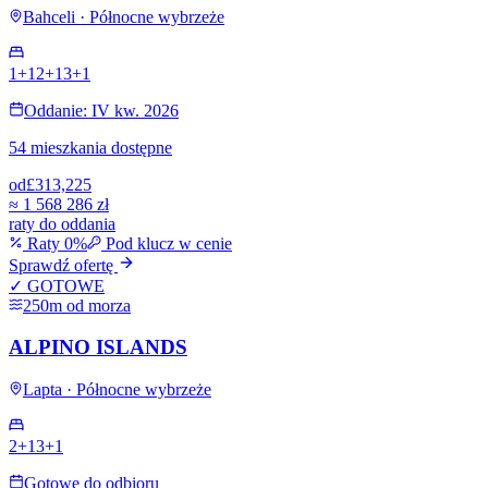
Bahceli · Północne wybrzeże
1+1
2+1
3+1
Oddanie: IV kw. 2026
54 mieszkania dostępne
od
£313,225
≈
1 568 286 zł
raty do oddania
Raty 0%
Pod klucz w cenie
Sprawdź ofertę
✓ GOTOWE
250m od morza
ALPINO ISLANDS
Lapta · Północne wybrzeże
2+1
3+1
Gotowe do odbioru