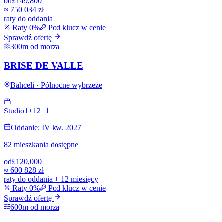
od
£149,800
≈
750 034 zł
raty do oddania
Raty 0%
Pod klucz w cenie
Sprawdź ofertę
300m od morza
BRISE DE VALLE
Bahceli · Północne wybrzeże
Studio
1+1
2+1
Oddanie: IV kw. 2027
82 mieszkania dostępne
od
£120,000
≈
600 828 zł
raty do oddania + 12 miesięcy
Raty 0%
Pod klucz w cenie
Sprawdź ofertę
600m od morza