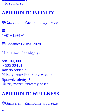
Przy morzu
APHRODITE INFINITY
Gaziveren · Zachodnie wybrzeże
1+0
1+1
2+1
+
1
Oddanie: IV kw. 2028
119 mieszkań dostępnych
od
£104,900
≈
525 224 zł
raty do oddania
Raty 0%
Pod klucz w cenie
Sprawdź ofertę
Przy morzu
Prywatny basen
APHRODITE WELLNESS
Gaziveren · Zachodnie wybrzeże