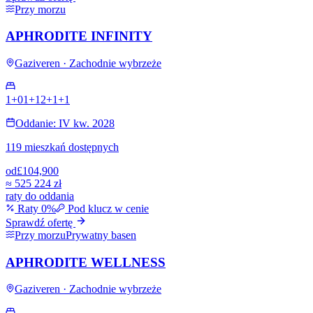
Przy morzu
APHRODITE INFINITY
Gaziveren · Zachodnie wybrzeże
1+0
1+1
2+1
+
1
Oddanie: IV kw. 2028
119 mieszkań dostępnych
od
£104,900
≈
525 224 zł
raty do oddania
Raty 0%
Pod klucz w cenie
Sprawdź ofertę
Przy morzu
Prywatny basen
APHRODITE WELLNESS
Gaziveren · Zachodnie wybrzeże