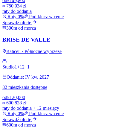
od
£149,800
≈
750 034 zł
raty do oddania
Raty 0%
Pod klucz w cenie
Sprawdź ofertę
300m od morza
BRISE DE VALLE
Bahceli · Północne wybrzeże
Studio
1+1
2+1
Oddanie: IV kw. 2027
82 mieszkania dostępne
od
£120,000
≈
600 828 zł
raty do oddania + 12 miesięcy
Raty 0%
Pod klucz w cenie
Sprawdź ofertę
600m od morza