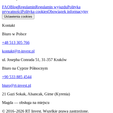
FAQ
Blog
Regulamin
Regulamin wyjazdu
Polityka
prywatności
Polityka cookies
Obowiązek informacyjny
Ustawienia cookies
Kontakt
Biuro w Polsce
+48 513 305 766
kontakt@rt-invest.pl
ul. Josepha Conrada 51, 31-357 Kraków
Biuro na Cyprze Północnym
+90 533 885 4544
biuro@rt-invest.pl
21 Gazi Sokak, Alsancak, Girne (Kyrenia)
Magda — obsługa na miejscu
© 2016–2026 RT Invest. Wszelkie prawa zastrzeżone.