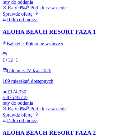
raty do oddania
Raty 0%
Pod klucz w cenie
Sprawdź ofertę
100m od morza
ALOHA BEACH RESORT FAZA 1
Bahceli · Północne wybrzeże
1+1
2+1
Oddanie: IV kw. 2026
109 mieszkań dostępnych
od
£174,950
≈
875 957 zł
raty do oddania
Raty 0%
Pod klucz w cenie
Sprawdź ofertę
150m od morza
ALOHA BEACH RESORT FAZA 2