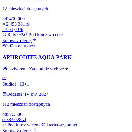
12 mieszkań dostępnych
od
£490,000
≈
2 453 381 zł
24 raty 0%
Raty 0%
Pod klucz w cenie
Sprawdź ofertę
300m od morza
APHRODITE AQUA PARK
Gaziveren · Zachodnie wybrzeże
Studio
1+1
3+1
Oddanie: IV kw. 2027
112 mieszkań dostępnych
od
£76,500
≈
383 028 zł
Pod klucz w cenie
Darmowy pobyt
Sprawdź ofertę