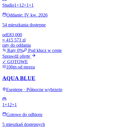
Studio
1+1
2+1
+
1
Oddanie: IV kw. 2026
54 mieszkania dostępne
od
£83,000
≈
415 573 zł
raty do oddania
Raty 0%
Pod klucz w cenie
Sprawdź ofertę
✓ GOTOWE
100m od morza
AQUA BLUE
Esentepe · Północne wybrzeże
1+1
2+1
Gotowe do odbioru
5 mieszkań dostępnych