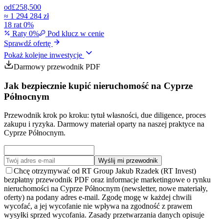
od
£258,500
≈
1 294 284 zł
18 rat 0%
Raty 0%
Pod klucz w cenie
Sprawdź ofertę
Pokaż kolejne inwestycje
Darmowy przewodnik PDF
Jak bezpiecznie kupić nieruchomość na Cyprze
Północnym
Przewodnik krok po kroku: tytuł własności, due diligence, proces
zakupu i ryzyka. Darmowy materiał oparty na naszej praktyce na
Cyprze Północnym.
Wyślij mi przewodnik
Chcę otrzymywać od RT Group Jakub Rzadek (RT Invest)
bezpłatny przewodnik PDF oraz informacje marketingowe o rynku
nieruchomości na Cyprze Północnym (newsletter, nowe materiały,
oferty) na podany adres e-mail. Zgodę mogę w każdej chwili
wycofać, a jej wycofanie nie wpływa na zgodność z prawem
wysyłki sprzed wycofania. Zasady przetwarzania danych opisuje