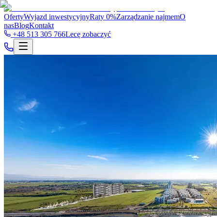
Oferty
Wyjazd inwestycyjny
Raty 0%
Zarządzanie najmem
O
nas
Blog
Kontakt
+48 513 305 766
Lecę zobaczyć