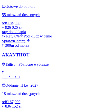
Gotowe do odbioru
55 mieszkań dostępnych
od
£184,950
≈
926 026 zł
raty do oddania
Raty 0%
Pod klucz w cenie
Sprawdź ofertę
300m od morza
AKANTHOU
Tatlisu · Północne wybrzeże
1+1
2+1
3+1
Oddanie: II kw. 2027
18 mieszkań dostępnych
od
£167,000
≈
836 152 zł