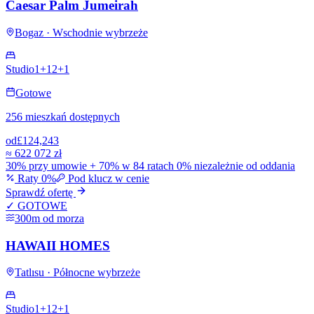
Caesar Palm Jumeirah
Bogaz · Wschodnie wybrzeże
Studio
1+1
2+1
Gotowe
256 mieszkań dostępnych
od
£124,243
≈
622 072 zł
30% przy umowie + 70% w 84 ratach 0% niezależnie od oddania
Raty 0%
Pod klucz w cenie
Sprawdź ofertę
✓ GOTOWE
300m od morza
HAWAII HOMES
Tatlısu · Północne wybrzeże
Studio
1+1
2+1