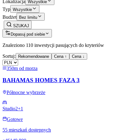
Lokalizacja
Wszystkie
Typ
Wszystkie
Budżet
Bez limitu
SZUKAJ
Dopasuj pod siebie
Znaleziono 110 inwestycji pasujących do kryteriów
Sortuj:
Rekomendowane
Cena ↑
Cena ↓
350m od morza
BAHAMAS HOMES FAZA 3
Północne wybrzeże
Studio
2+1
Gotowe
55 mieszkań dostępnych