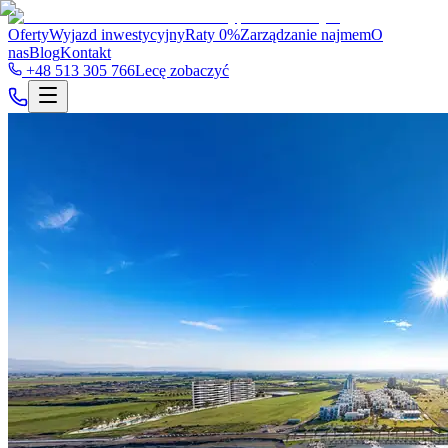
Oferty
Wyjazd inwestycyjny
Raty 0%
Zarządzanie najmem
O
nas
Blog
Kontakt
+48 513 305 766
Lecę zobaczyć