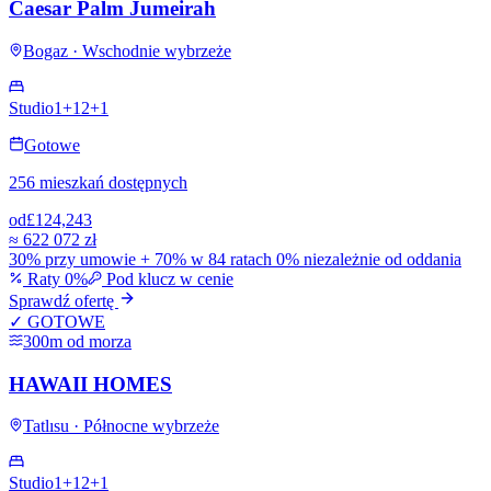
Caesar Palm Jumeirah
Bogaz · Wschodnie wybrzeże
Studio
1+1
2+1
Gotowe
256 mieszkań dostępnych
od
£124,243
≈
622 072 zł
30% przy umowie + 70% w 84 ratach 0% niezależnie od oddania
Raty 0%
Pod klucz w cenie
Sprawdź ofertę
✓ GOTOWE
300m od morza
HAWAII HOMES
Tatlısu · Północne wybrzeże
Studio
1+1
2+1