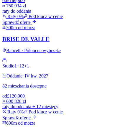
od
£149,800
≈
750 034 zł
raty do oddania
Raty 0%
Pod klucz w cenie
Sprawdź ofertę
300m od morza
BRISE DE VALLE
Bahceli · Północne wybrzeże
Studio
1+1
2+1
Oddanie: IV kw. 2027
82 mieszkania dostępne
od
£120,000
≈
600 828 zł
raty do oddania + 12 miesięcy
Raty 0%
Pod klucz w cenie
Sprawdź ofertę
600m od morza