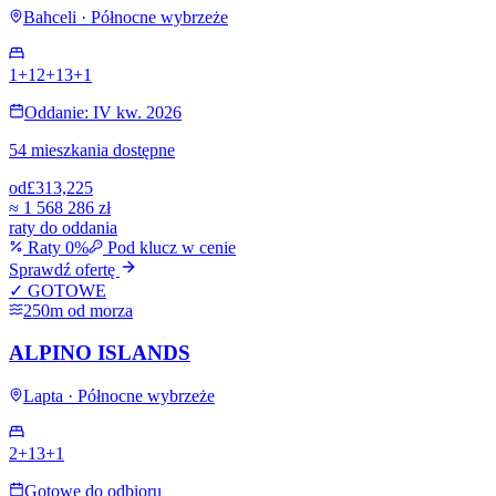
Bahceli · Północne wybrzeże
1+1
2+1
3+1
Oddanie: IV kw. 2026
54 mieszkania dostępne
od
£313,225
≈
1 568 286 zł
raty do oddania
Raty 0%
Pod klucz w cenie
Sprawdź ofertę
✓ GOTOWE
250m od morza
ALPINO ISLANDS
Lapta · Północne wybrzeże
2+1
3+1
Gotowe do odbioru