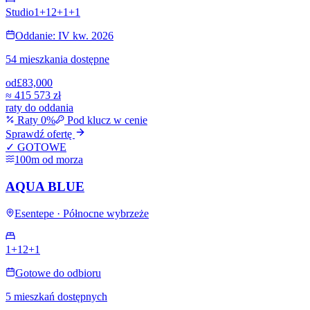
Studio
1+1
2+1
+
1
Oddanie: IV kw. 2026
54 mieszkania dostępne
od
£83,000
≈
415 573 zł
raty do oddania
Raty 0%
Pod klucz w cenie
Sprawdź ofertę
✓ GOTOWE
100m od morza
AQUA BLUE
Esentepe · Północne wybrzeże
1+1
2+1
Gotowe do odbioru
5 mieszkań dostępnych