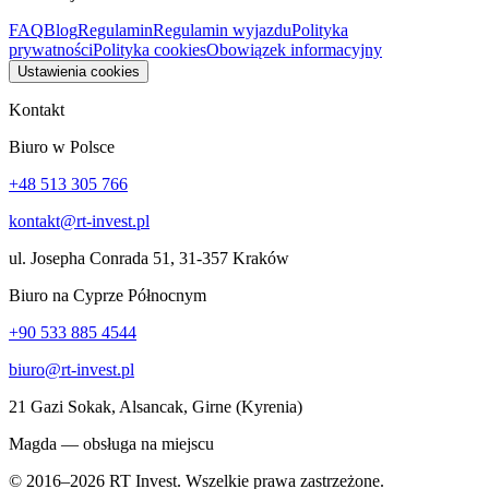
FAQ
Blog
Regulamin
Regulamin wyjazdu
Polityka
prywatności
Polityka cookies
Obowiązek informacyjny
Ustawienia cookies
Kontakt
Biuro w Polsce
+48 513 305 766
kontakt@rt-invest.pl
ul. Josepha Conrada 51, 31-357 Kraków
Biuro na Cyprze Północnym
+90 533 885 4544
biuro@rt-invest.pl
21 Gazi Sokak, Alsancak, Girne (Kyrenia)
Magda — obsługa na miejscu
© 2016–2026 RT Invest. Wszelkie prawa zastrzeżone.