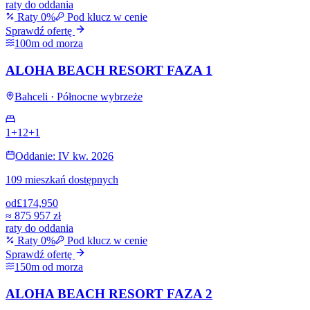
raty do oddania
Raty 0%
Pod klucz w cenie
Sprawdź ofertę
100m od morza
ALOHA BEACH RESORT FAZA 1
Bahceli · Północne wybrzeże
1+1
2+1
Oddanie: IV kw. 2026
109 mieszkań dostępnych
od
£174,950
≈
875 957 zł
raty do oddania
Raty 0%
Pod klucz w cenie
Sprawdź ofertę
150m od morza
ALOHA BEACH RESORT FAZA 2