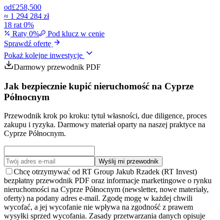
od
£258,500
≈
1 294 284 zł
18 rat 0%
Raty 0%
Pod klucz w cenie
Sprawdź ofertę
Pokaż kolejne inwestycje
Darmowy przewodnik PDF
Jak bezpiecznie kupić nieruchomość na Cyprze
Północnym
Przewodnik krok po kroku: tytuł własności, due diligence, proces
zakupu i ryzyka. Darmowy materiał oparty na naszej praktyce na
Cyprze Północnym.
Wyślij mi przewodnik
Chcę otrzymywać od RT Group Jakub Rzadek (RT Invest)
bezpłatny przewodnik PDF oraz informacje marketingowe o rynku
nieruchomości na Cyprze Północnym (newsletter, nowe materiały,
oferty) na podany adres e-mail. Zgodę mogę w każdej chwili
wycofać, a jej wycofanie nie wpływa na zgodność z prawem
wysyłki sprzed wycofania. Zasady przetwarzania danych opisuje