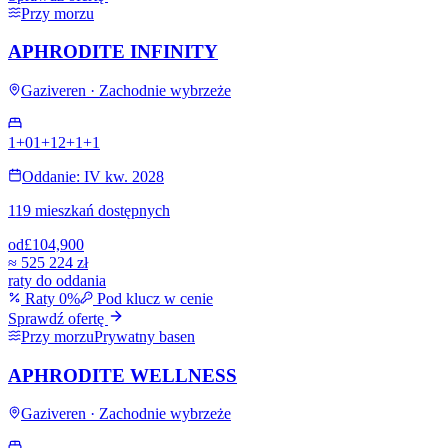
Przy morzu
APHRODITE INFINITY
Gaziveren · Zachodnie wybrzeże
1+0
1+1
2+1
+
1
Oddanie: IV kw. 2028
119 mieszkań dostępnych
od
£104,900
≈
525 224 zł
raty do oddania
Raty 0%
Pod klucz w cenie
Sprawdź ofertę
Przy morzu
Prywatny basen
APHRODITE WELLNESS
Gaziveren · Zachodnie wybrzeże