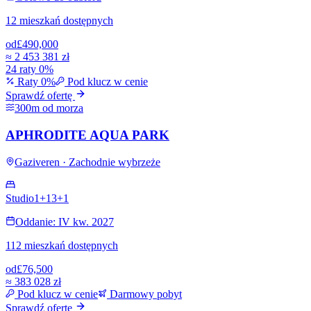
12 mieszkań dostępnych
od
£490,000
≈
2 453 381 zł
24 raty 0%
Raty 0%
Pod klucz w cenie
Sprawdź ofertę
300m od morza
APHRODITE AQUA PARK
Gaziveren · Zachodnie wybrzeże
Studio
1+1
3+1
Oddanie: IV kw. 2027
112 mieszkań dostępnych
od
£76,500
≈
383 028 zł
Pod klucz w cenie
Darmowy pobyt
Sprawdź ofertę