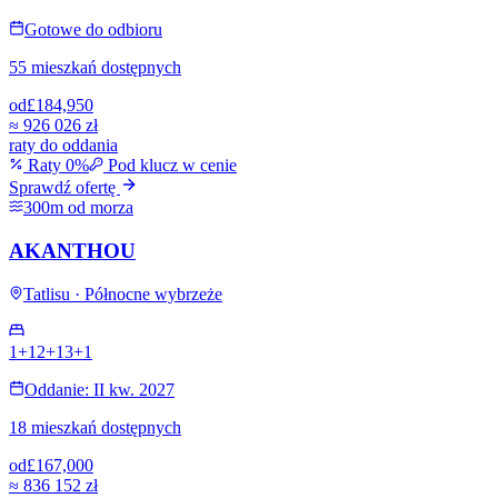
Gotowe do odbioru
55 mieszkań dostępnych
od
£184,950
≈
926 026 zł
raty do oddania
Raty 0%
Pod klucz w cenie
Sprawdź ofertę
300m od morza
AKANTHOU
Tatlisu · Północne wybrzeże
1+1
2+1
3+1
Oddanie: II kw. 2027
18 mieszkań dostępnych
od
£167,000
≈
836 152 zł